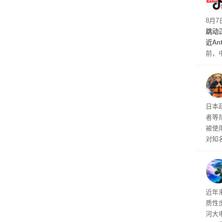
有可
最先
8月
跳动
近An
前，
室的
不准
日本
者等
被使
对知
的声
近年
质性
河大