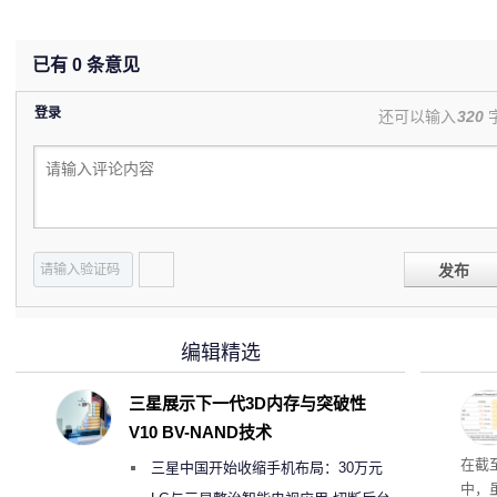
已有
0
条意见
登录
还可以输入
320
发布
编辑精选
三星展示下一代3D内存与突破性
V10 BV-NAND技术
于美
在截
三星中国开始收缩手机布局：30万元
中，