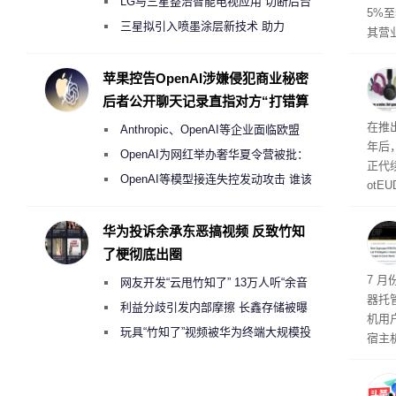
月销售额不达标门店 将被逐步清退
LG与三星整治智能电视应用 切断后台
5%至
偷偷共享带宽的违规行为
三星拟引入喷墨涂层新技术 助力
其营
Galaxy S27 Ultra进一步缩减镜头模组厚
示，
日元
度
苹果控告OpenAI涉嫌侵犯商业秘密
69亿
后者公开聊天记录直指对方“打错算
盘”
曝光
在推出
Anthropic、OpenAI等企业面临欧盟
年后
《人工智能法案》全新执法权限审查
OpenAI为网红举办奢华夏令营被批：
正代
2000美元一晚 遭讽“反乌托邦”
OpenAI等模型接连失控发动攻击 谁该
otE
承担法律责任？
代Bo
计与
华为投诉余承东恶搞视频 反致竹知
了梗彻底出圈
机安
7 月
网友开发“云甩竹知了” 13万人听“余音
器托
绕梁”
利益分歧引发内部摩擦 长鑫存储被曝
机用
曾将华为驻场工程师驱逐出研发基地
玩具“竹知了”视频被华为终端大规模投
宿主
诉下架
托管
如果