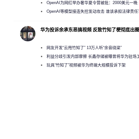
新执法权限审查
OpenAI为网红举办奢华夏令营被批：2000美元一晚
“反乌托邦”
OpenAI等模型接连失控发动攻击 谁该承担法律责任
华为投诉余承东恶搞视频 反致竹知了梗彻底出
网友开发“云甩竹知了” 13万人听“余音绕梁”
利益分歧引发内部摩擦 长鑫存储被曝曾将华为驻场
师驱逐出研发基地
玩具“竹知了”视频被华为终端大规模投诉下架