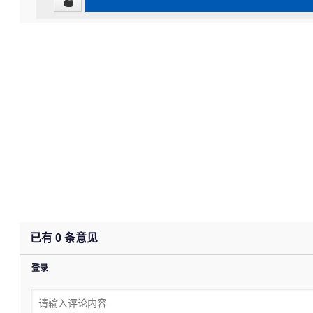
已有
0
条意见
登录