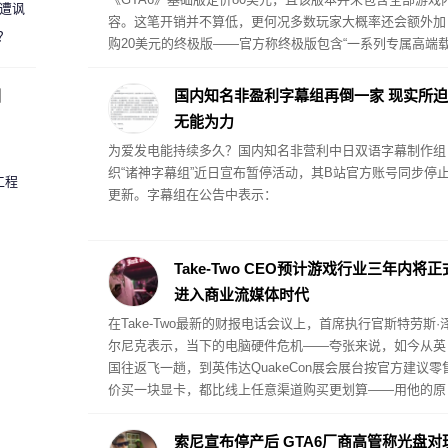
 遭讽
容。这笔开销并不算低，更何况多数玩家大概率还会额外加
？
购20美元的终极版——官方称终极版包含“一系列专属高端
具、武器、服装，以及贯穿杰森与露西娅整条故事线的专属
剧情内容”。但Take-Two首席执行官斯特劳斯·泽尔尼克认为
圈
国内知名非盈利字幕组再倒一家 现实所迫
就游戏的内容体量而言，这个定价已经相当划算。
无能为力
为爱发电能持续多久？国内知名非营利中日双语字幕制作组
织“诸神字幕组”近日宣布暂停活动，其B站官方账号同步停
工程
更新。字幕组在公告中表示：
Take-Two CEO预计游戏行业三年内将正
进入商业流媒体时代
在Take-Two最新的财报电话会议上，首席执行官斯特劳斯·
尔尼克表示，当下的电脑硬件危机——夸张来说，如今从英
国往返飞一趟，到英伟达QuakeCon展会展台按官方建议零
价买一块显卡，都比线上任意渠道购买更划算——用他的原
话讲，“绝非好事”。
索尼宣布停产后 GTA6厂商高管称光盘对