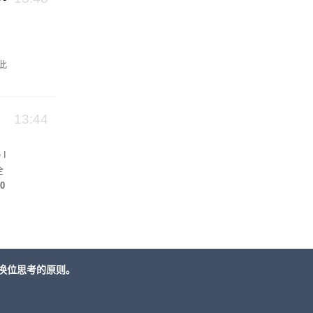
此
13:44
I
全
0
将
换位思考的原则。