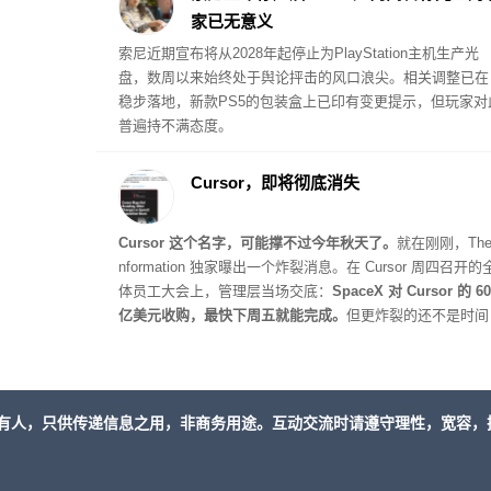
家已无意义
索尼近期宣布将从2028年起停止为PlayStation主机生产光
盘，数周以来始终处于舆论抨击的风口浪尖。相关调整已在
稳步落地，新款PS5的包装盒上已印有变更提示，但玩家对
普遍持不满态度。
Cursor，即将彻底消失
Cursor 这个名字，可能撑不过今年秋天了。
就在刚刚，The 
nformation 独家曝出一个炸裂消息。在 Cursor 周四召开的
体员工大会上，管理层当场交底：
SpaceX 对 Cursor 的 60
亿美元收购，最快下周五就能完成。
但更炸裂的还不是时间
表。Cursor 管理层还多说了一句话：
Cursor 这个品牌名，
在未来几个月内从新产品上逐步淘汰。
有人，只供传递信息之用，非商务用途。互动交流时请遵守理性，宽容，