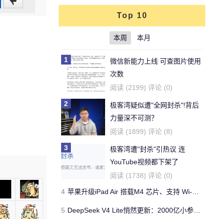
0
Top 10
(0%)
本周
本月
1
微信新能力上线 可查图片使用
次数
阅读 (2199) 评论 (0)
2
极客湾疑似遭"全网封杀"!背后
力量深不可测？
阅读 (1899) 评论 (8)
3
极客湾遭"封杀"引热议 连
YouTube视频都下架了
阅读 (1738) 评论 (0)
4
苹果升级iPad Air 搭载M4 芯片、支持 Wi‑Fi 7 售价不变
5
DeepSeek V4 Lite悄然更新：2000亿小参数性能逼近美国顶流