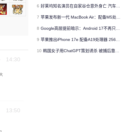
6
好莱坞知名演员在自家谷仓意外身亡 汽车搭电时突然自燃
7
苹果发布新一代 MacBook Air：配备M5处理器 性能、存储与 AI 全面升级 ​
8
Google高层提前暗示：Android 17不再只是操作系统
9
苹果推出iPhone 17e 配备A19处理器 256GB容量起步 刘海屏依旧
10
韩国女子用ChatGPT策划诱杀 被捕后靠清纯颜值粉丝暴涨50倍
14:30
大
之
13:50
内