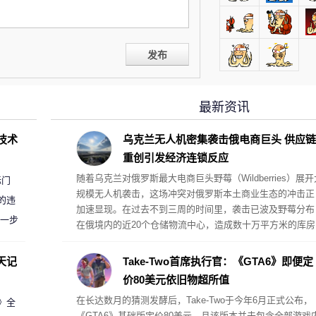
发布
最新资讯
D技术
乌克兰无人机密集袭击俄电商巨头 供应链
重创引发经济连锁反应
随着乌克兰对俄罗斯最大电商巨头野莓（Wildberries）展开
标门
规模无人机袭击，这场冲突对俄罗斯本土商业生态的冲击正
的违
加速显现。在过去不到三周的时间里，袭击已波及野莓分布
进一步
在俄境内的近20个仓储物流中心，造成数十万平方米的库房
被毁，并引发大规模火灾。据卫星图像分析评估，被毁损的
仓储面积已超过118万平方米，占该平台总仓储容量的五分
天记
Take-Two首席执行官：《GTA6》即便定
一以上。
价80美元依旧物超所值
在长达数月的猜测发酵后，Take-Two于今年6月正式公布，
案》全
《GTA6》基础版定价80美元，且该版本并未包含全部游戏