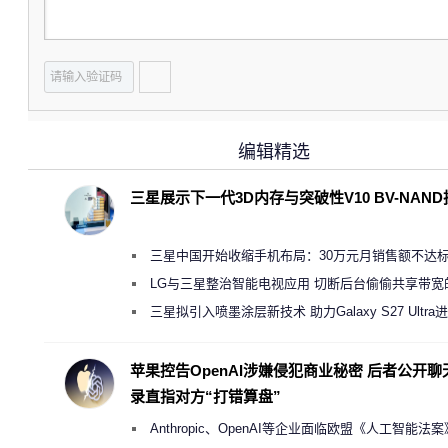
编辑精选
三星展示下一代3D内存与突破性V10 BV-NAN
三星中国开始收缩手机布局：30万元月销售额不达
店 将被逐步清退
LG与三星整治智能电视应用 切断后台偷偷共享带宽
规行为
三星拟引入喷墨涂层新技术 助力Galaxy S27 Ultra
缩减镜头模组厚度
苹果控告OpenAI涉嫌侵犯商业秘密 后者公开聊
录直指对方“打错算盘”
Anthropic、OpenAI等企业面临欧盟《人工智能法