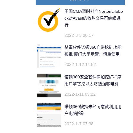
英国CMA暂时批准NortonLifeLo
ck对Avast的收购交易可继续进
行
2022-8-3 20:17
杀毒软件诺顿360自带挖矿功能
被批 厦门大学示警：慎重使用
2022-1-12 14:52
诺顿360安全软件偷加挖矿程序
用户拿它挖以太坊勉强够电费
2022-1-11 09:22
诺顿360被指未经同意就利用用
户电脑挖矿
2022-1-7 07:38