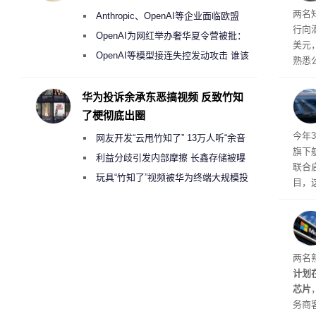
盘”
两名
Anthropic、OpenAI等企业面临欧盟
行向
《人工智能法案》全新执法权限审查
OpenAI为网红举办奢华夏令营被批：
美元
2000美元一晚 遭讽“反乌托邦”
OpenAI等模型接连失控发动攻击 谁该
熟悉
承担法律责任？
的目
最终
华为投诉余承东恶搞视频 反致竹知
现有
了梗彻底出圈
体建
今年3
网友开发“云甩竹知了” 13万人听“余音
旗下航
绕梁”
利益分歧引发内部摩擦 长鑫存储被曝
联合启
曾将华为驻场工程师驱逐出研发基地
玩具“竹知了”视频被华为终端大规模投
目，
诉下架
该项
户，
盖逻
等关
两名
计划
芯片
务商