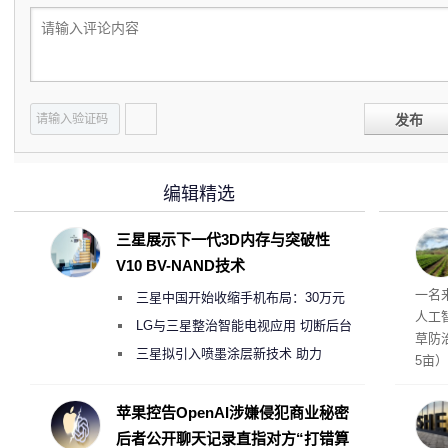
发布
编辑精选
三星展示下一代3D内存与突破性
V10 BV-NAND技术
麻苗
一名
三星中国开始收缩手机布局：30万元
人工
月销售额不达标门店 将被逐步清退
LG与三星整治智能电视应用 切断后台
草防
偷偷共享带宽的违规行为
三星拟引入喷墨涂层新技术 助力
5亩
Galaxy S27 Ultra进一步缩减镜头模组厚
度
苹果控告OpenAI涉嫌侵犯商业秘密
后者公开聊天记录直指对方“打错算