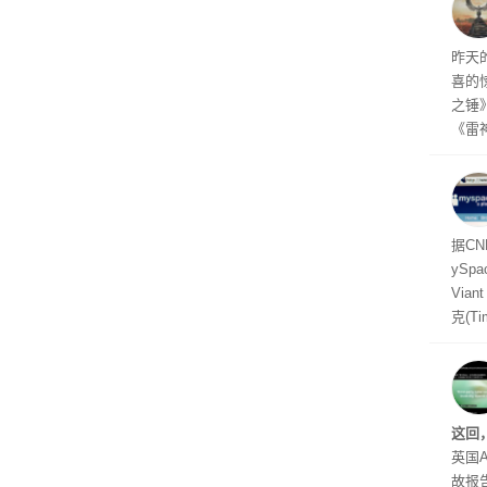
着—
线了
昨天
喜的
之锤
《雷
mes
ox、
出震
据C
yS
Via
克(T
ris
合适
户对
算法
这回
老牌
英国A
故报