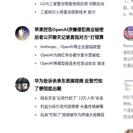
了。昨
月销售额不达标门店 将被逐步清退
LG与三星整治智能电视应用 切断后台
起，自
偷偷共享带宽的违规行为
三星拟引入喷墨涂层新技术 助力
o、M
Galaxy S27 Ultra进一步缩减镜头模组厚
自动模
和操
度
苹果控告OpenAI涉嫌侵犯商业秘密
命令
后者公开聊天记录直指对方“打错算
起来，
盘”
期
Roc
Anthropic、OpenAI等企业面临欧盟
防御
冒险
气将
《人工智能法案》全新执法权限审查
OpenAI为网红举办奢华夏令营被批：
母公司T
发效
2000美元一晚 遭讽“反乌托邦”
OpenAI等模型接连失控发动攻击 谁该
在最近
承担法律责任？
时，Ta
ss 
华为投诉余承东恶搞视频 反致竹知
了梗彻底出圈
悄悄
8月
网友开发“云甩竹知了” 13万人听“余音
所料
绕梁”
利益分歧引发内部摩擦 长鑫存储被曝
个连
曾将华为驻场工程师驱逐出研发基地
玩具“竹知了”视频被华为终端大规模投
然没
诉下架
就开
有品