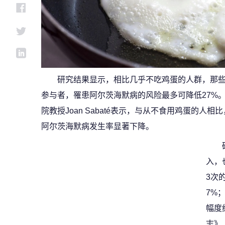
研究结果显示，相比几乎不吃鸡蛋的人群，那
参与者，罹患阿尔茨海默病的风险最多可降低27%
院教授Joan Sabaté表示，与从不食用鸡蛋的
阿尔茨海默病发生率显著下降。
入，
3次
7%
幅度
志》（T