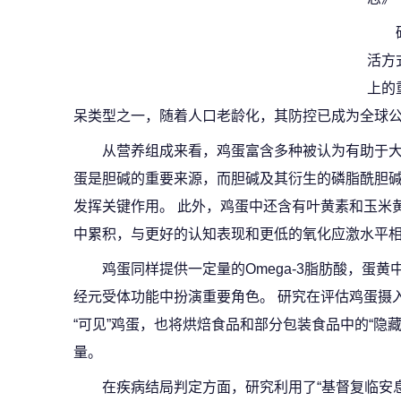
活方
上的
呆类型之一，随着人口老龄化，其防控已成为全球
从营养组成来看，鸡蛋富含多种被认为有助于大
蛋是胆碱的重要来源，而胆碱及其衍生的磷脂酰胆
发挥关键作用。 此外，鸡蛋中还含有叶黄素和玉米
中累积，与更好的认知表现和更低的氧化应激水平
鸡蛋同样提供一定量的Omega-3脂肪酸，蛋
经元受体功能中扮演重要角色。 研究在评估鸡蛋摄
“可见”鸡蛋，也将烘焙食品和部分包装食品中的“隐
量。
在疾病结局判定方面，研究利用了“基督复临安息日会健康研