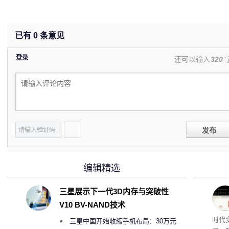
已有
0
条意见
登录
还可以输入
320
发布
编辑精选
三星展示下一代3D内存与突破性
V10 BV-NAND技术
Co
时代
三星中国开始收缩手机布局：30万元