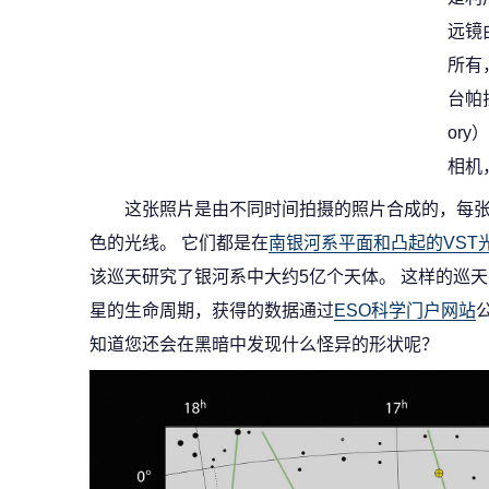
远镜
所有
台帕拉
or
相机
这张照片是由不同时间拍摄的照片合成的，每
色的光线。 它们都是在
南银河系平面和凸起的VST
该巡天研究了银河系中大约5亿个天体。 这样的巡
星的生命周期，获得的数据通过
ESO科学门户网站
知道您还会在黑暗中发现什么怪异的形状呢？