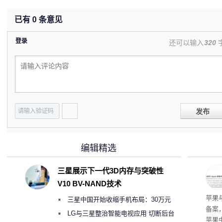
已有
0
条意见
登录
还可以输入
320
发布
编辑精选
三星展示下一代3D内存与突破性
V10 BV-NAND技术
了
苹果
三星中国开始收缩手机布局：30万元
备案
月销售额不达标门店 将被逐步清退
LG与三星整治智能电视应用 切断后台
苹果