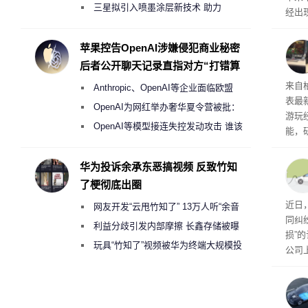
偷偷共享带宽的违规行为
三星拟引入喷墨涂层新技术 助力
经出
Galaxy S27 Ultra进一步缩减镜头模组厚
ac 
度
苹果控告OpenAI涉嫌侵犯商业秘密
后者公开聊天记录直指对方“打错算
盘”
内窥
来自
Anthropic、OpenAI等企业面临欧盟
表最
《人工智能法案》全新执法权限审查
OpenAI为网红举办奢华夏令营被批：
游玩
2000美元一晚 遭讽“反乌托邦”
OpenAI等模型接连失控发动攻击 谁该
能，
承担法律责任？
球》
训练
华为投诉余承东恶搞视频 反致竹知
了梗彻底出圈
近日
网友开发“云甩竹知了” 13万人听“余音
同纠
绕梁”
利益分歧引发内部摩擦 长鑫存储被曝
损”
曾将华为驻场工程师驱逐出研发基地
玩具“竹知了”视频被华为终端大规模投
公司
诉下架
先生
事故