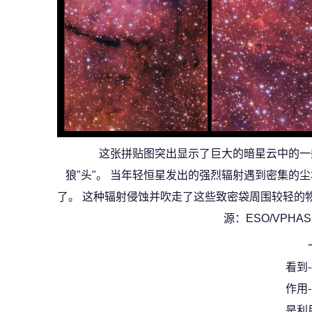
这张拼贴图突出显示了巨大的暗星云中的一
狼"头"。 当年轻恒星发出的强烈辐射遇到密集的
了。 这种辐射侵蚀并吹走了这些致密袋周围较轻的
源：ESO/VPHAS
看到
作用
是利