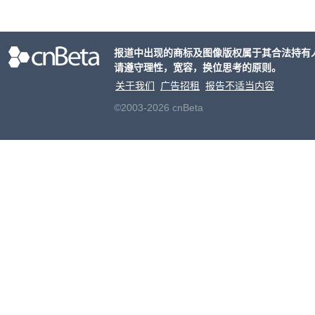
率还
称终
器、
报道中出现的商标及图像版权属于其合法持有
事线的
请遵守理性，宽容，换位思考的原则。
行官
容体
关于我们
广告招租
报告不适当内容
©2003-2026 cnBeta