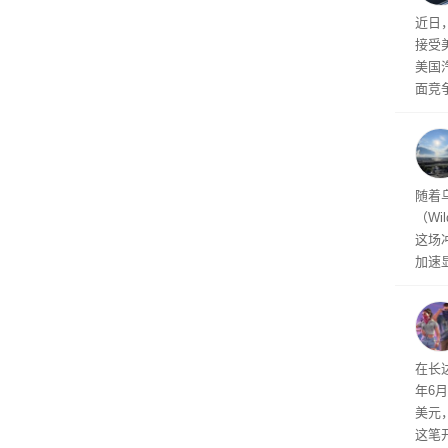
给打
近日
接受
美国
面竞
有一
性。
经济
随着
（Wi
这场
加速
击已
物流
毁，
评估
依旧
在长达
米，
年6
上。
美元
这笔