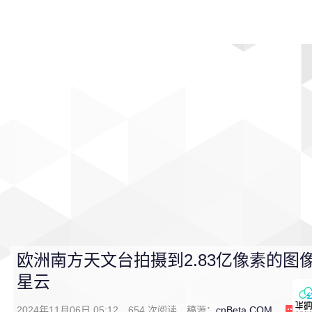
首页
影视
音乐
游戏
动漫
排行
欧洲南方天文台拍摄到2.83亿像素的图
星云
2024年11月06日 05:12
654
次阅读
稿源：
cnBeta.COM
0