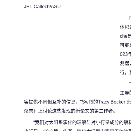
JPL-Caltech/ASU
体积
ch
可能
023
测器
行，
主导
容提供不同但互补的信息，"SwRI的Tracy Bec
杂志》上讨论这些发现的新论文的第二作者。
“我们对太阳系演化的理解与对小行星成分的解