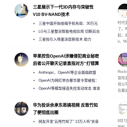
三星展示下一代3D内存与突破性
V10 BV-NAND技术
Co
时代
三星中国开始收缩手机布局：30万元
了。昨
月销售额不达标门店 将被逐步清退
LG与三星整治智能电视应用 切断后台
起，自
偷偷共享带宽的违规行为
三星拟引入喷墨涂层新技术 助力
o、M
Galaxy S27 Ultra进一步缩减镜头模组厚
自动模
和操
度
苹果控告OpenAI涉嫌侵犯商业秘密
命令
后者公开聊天记录直指对方“打错算
起来，
盘”
期
Roc
Anthropic、OpenAI等企业面临欧盟
防御
冒险
气将
《人工智能法案》全新执法权限审查
OpenAI为网红举办奢华夏令营被批：
母公司T
发效
2000美元一晚 遭讽“反乌托邦”
OpenAI等模型接连失控发动攻击 谁该
在最近
承担法律责任？
时，Ta
ss 
华为投诉余承东恶搞视频 反致竹知
了梗彻底出圈
悄悄
8月
网友开发“云甩竹知了” 13万人听“余音
所料