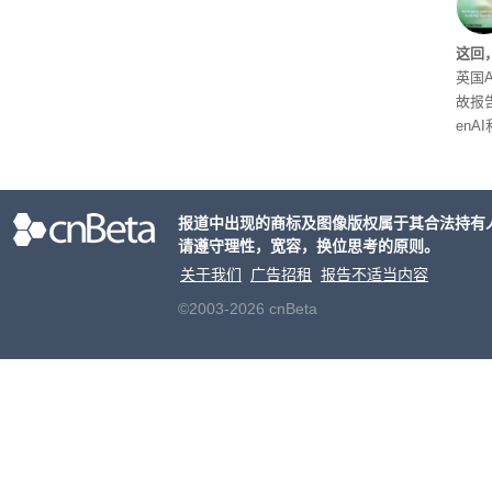
户对
算法
这回
老牌
英国A
故报
enA
家模
报道中出现的商标及图像版权属于其合法持有
请遵守理性，宽容，换位思考的原则。
关于我们
广告招租
报告不适当内容
©2003-2026 cnBeta