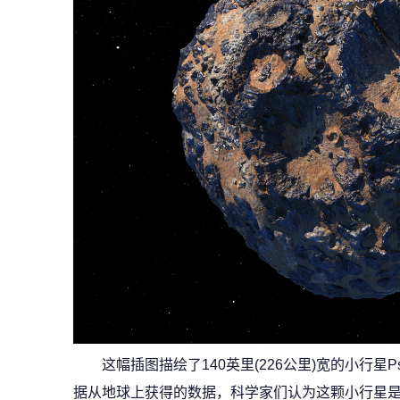
这幅插图描绘了140英里(226公里)宽的小行星P
据从地球上获得的数据，科学家们认为这颗小行星是金