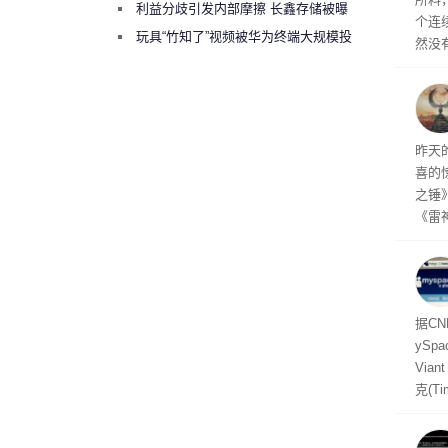
绕梁”
利益分歧引发内部摩擦 长鑫存储被曝
个连
曾将华为驻场工程师驱逐出研发基地
玩具“竹知了”视频被华为终端大规模投
然没
诉下架
就开
有品
着—
线了
昨天
喜的
之锤
《雷
mes
ox、
出震
据C
yS
Via
克(T
ris
合适