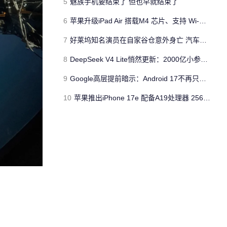
5
魅族手机要结束了 但也早就结束了
6
苹果升级iPad Air 搭载M4 芯片、支持 Wi‑Fi 7 售价不变
7
好莱坞知名演员在自家谷仓意外身亡 汽车搭电时突然自燃
8
DeepSeek V4 Lite悄然更新：2000亿小参数性能逼近美国顶流
9
Google高层提前暗示：Android 17不再只是操作系统
10
苹果推出iPhone 17e 配备A19处理器 256GB容量起步 刘海屏依旧