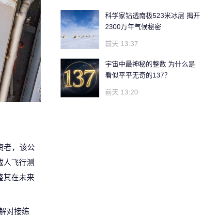
科学家钻透南极523米冰层 揭开
2300万年气候秘密
前天 13:37
宇宙中最神秘的整数 为什么是
看似平平无奇的137？
前天 13:20
投资者，该公
迟载人飞行测
整其在未来
解对接练