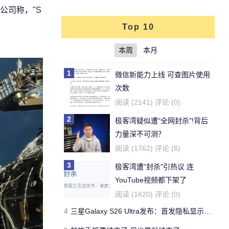
公司称，"S
Top 10
本周
本月
1
微信新能力上线 可查图片使用
次数
阅读 (2141) 评论 (0)
2
极客湾疑似遭"全网封杀"!背后
力量深不可测？
阅读 (1762) 评论 (8)
3
极客湾遭"封杀"引热议 连
YouTube视频都下架了
阅读 (1620) 评论 (0)
4
三星Galaxy S26 Ultra发布：首发隐私显示屏、骁龙 8 Elite Gen 5与60W闪充