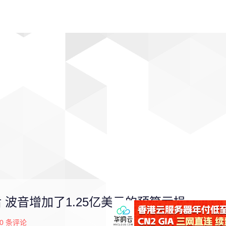
动漫
趣闻
科学
软件
主题
排行
测试后 波音增加了1.25亿美元的预算亏损
0
条评论