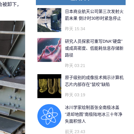
舱会被卸下，
日本商业航天公司第三次发射火
箭未果 倒计时30秒时紧急停止
昨天 15:34
研究人员探索可重写DNA“硬盘”
或成高密度、低能耗信息存储新
路径
昨天 03:21
原子级别的成像技术揭示计算机
芯片内部存在"鼠咬"缺陷
昨天 03:19
冰川学家绘制首张全南极冰盖
“退却地图”南极陆地冰三十年净
失面积惊人
前天 23:43