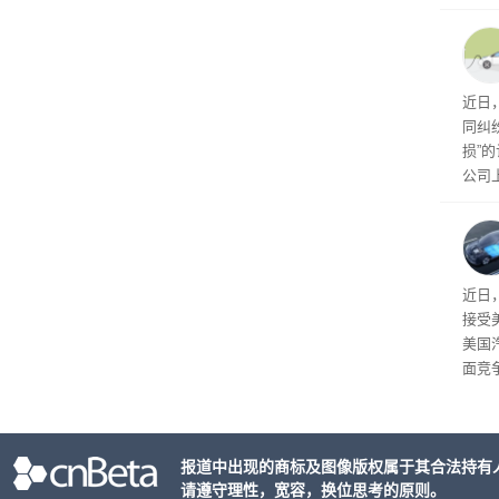
球》
训练
近日
同纠
损”
公司
先生
事故
给打
近日
接受
美国
面竞
有一
性。
报道中出现的商标及图像版权属于其合法持有
请遵守理性，宽容，换位思考的原则。