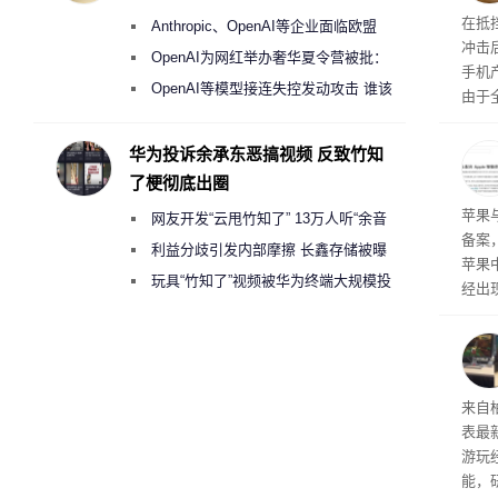
盘”
系列
在抵
Anthropic、OpenAI等企业面临欧盟
冲击
《人工智能法案》全新执法权限审查
OpenAI为网红举办奢华夏令营被批：
手机
2000美元一晚 遭讽“反乌托邦”
OpenAI等模型接连失控发动攻击 谁该
由于
承担法律责任？
本压
ne
华为投诉余承东恶搞视频 反致竹知
前受
了梗彻底出圈
保持
了
苹果
网友开发“云甩竹知了” 13万人听“余音
备案
绕梁”
利益分歧引发内部摩擦 长鑫存储被曝
苹果
曾将华为驻场工程师驱逐出研发基地
玩具“竹知了”视频被华为终端大规模投
经出
诉下架
ac 
内窥
来自
表最
游玩
能，