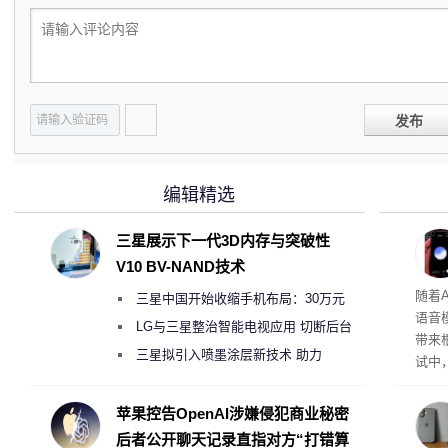
发布
编辑精选
三星展示下一代3D内存与突破性
V10 BV-NAND技术
理”
随着A
三星中国开始收缩手机布局：30万元
语音
月销售额不达标门店 将被逐步清退
LG与三星整治智能电视应用 切断后台
带来
偷偷共享带宽的违规行为
三星拟引入喷墨涂层新技术 助力
试中，
Galaxy S27 Ultra进一步缩减镜头模组厚
的自
互的
度
苹果控告OpenAI涉嫌侵犯商业秘密
桌面
后者公开聊天记录直指对方“打错算