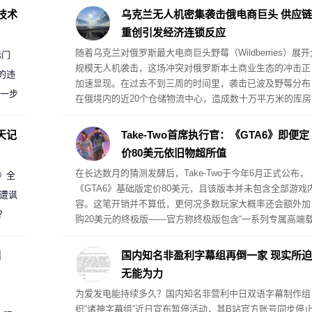
D技术
乌克兰无人机密集袭击俄电商巨头 供应链
重创引发经济连锁反应
随着乌克兰对俄罗斯最大电商巨头野莓（Wildberries）展开
标门
规模无人机袭击，这场冲突对俄罗斯本土商业生态的冲击正
的违
加速显现。在过去不到三周的时间里，袭击已波及野莓分布
进一步
在俄境内的近20个仓储物流中心，造成数十万平方米的库房
被毁，并引发大规模火灾。据卫星图像分析评估，被毁损的
仓储面积已超过118万平方米，占该平台总仓储容量的五分
天记
Take-Two首席执行官：《GTA6》即便定
一以上。
价80美元依旧物超所值
在长达数月的猜测发酵后，Take-Two于今年6月正式公布，
案》全
《GTA6》基础版定价80美元，且该版本并未包含全部游戏
 遭讽
容。这笔开销并不算低，更何况多数玩家大概率还会额外加
？
购20美元的终极版——官方称终极版包含“一系列专属高端
具、武器、服装，以及贯穿杰森与露西娅整条故事线的专属
剧情内容”。但Take-Two首席执行官斯特劳斯·泽尔尼克认为
圈
国内知名非盈利字幕组再倒一家 现实所迫
就游戏的内容体量而言，这个定价已经相当划算。
无能为力
为爱发电能持续多久？国内知名非营利中日双语字幕制作组
织“诸神字幕组”近日宣布暂停活动，其B站官方账号同步停