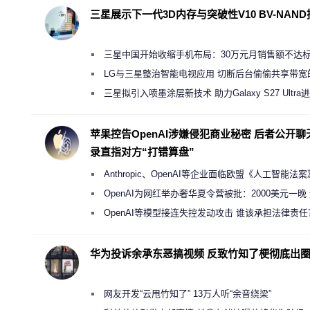
三星展示下一代3D内存与突破性V10 BV-NAN
三星中国开始收缩手机布局：30万元月销售额不达
店 将被逐步清退
LG与三星整治智能电视应用 切断后台偷偷共享带宽
规行为
三星拟引入喷墨涂层新技术 助力Galaxy S27 Ultra
缩减镜头模组厚度
苹果控告OpenAI涉嫌侵犯商业秘密 后者公开聊
录直指对方“打错算盘”
Anthropic、OpenAI等企业面临欧盟《人工智能法
新执法权限审查
OpenAI为网红举办奢华夏令营被批：2000美元一晚
“反乌托邦”
OpenAI等模型接连失控发动攻击 谁该承担法律责任
华为投诉余承东恶搞视频 反致竹知了梗彻底出
网友开发“云甩竹知了” 13万人听“余音绕梁”