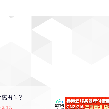
动漫
趣闻
科学
软件
主题
排行
远离丑闻？
0
条评论