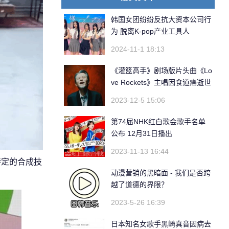
韩国女团纷纷反抗大资本公司行
为 脱离K-pop产业工具人
2024-11-1 18:13
《灌篮高手》剧场版片头曲《Lo
ve Rockets》主唱因食道癌逝世
2023-12-5 15:06
第74届NHK红白歌会歌手名单
公布 12月31日播出
2023-11-13 16:44
特定的合成技
动漫营销的黑暗面 - 我们是否跨
越了道德的界限？
2023-5-26 16:39
日本知名女歌手黑崎真音因病去