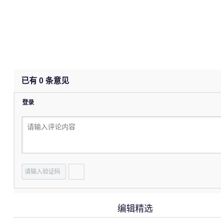
已有
0
条意见
登录
编辑精选