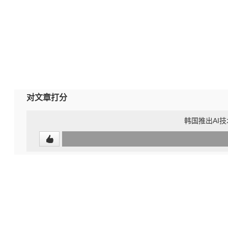
对文章打分
韩国推出AI
0
(0%)