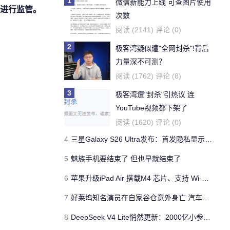
1
微信新能力上线 可查图片使用
进行监管。
次数
阅读 (2141) 评论 (0)
2
极客湾疑似遭"全网封杀"!背后
力量深不可测？
阅读 (1762) 评论 (8)
3
极客湾遭"封杀"引热议 连
YouTube视频都下架了
阅读 (1620) 评论 (0)
4
三星Galaxy S26 Ultra发布：首发隐私显示屏、骁龙 8 Elite Gen 5与60W闪充
5
魅族手机要结束了 但也早就结束了
6
苹果升级iPad Air 搭载M4 芯片、支持 Wi‑Fi 7 售价不变
7
好莱坞知名演员在自家谷仓意外身亡 汽车搭电时突然自燃
8
DeepSeek V4 Lite悄然更新：2000亿小参数性能逼近美国顶流