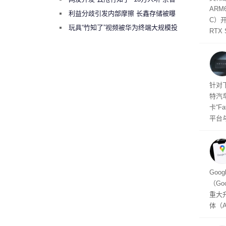
态
AR
件是
绕梁”
利益分歧引发内部摩擦 长鑫存储被曝
C）
软件
曾将华为驻场工程师驱逐出研发基地
玩具“竹知了”视频被华为终端大规模投
RTX
诉下架
年晚
将到
的技
起售
针对
特汽
卡“F
平台
为2
车的
及个
Goo
（Go
重大
体（A
以通