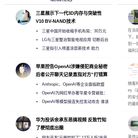
三星展示下一代3D内存与突破性
V10 BV-NAND技术
RTX
在当
三星中国开始收缩手机布局：30万元
下，
月销售额不达标门店 将被逐步清退
LG与三星整治智能电视应用 切断后台
到一
偷偷共享带宽的违规行为
三星拟引入喷墨涂层新技术 助力
福利活
Galaxy S27 Ultra进一步缩减镜头模组厚
英伟
州格
度
苹果控告OpenAI涉嫌侵犯商业秘密
家提供
后者公开聊天记录直指对方“打错算
卡（F
盘”
户面
随着科
Anthropic、OpenAI等企业面临欧盟
这一
ey
（Veri
《人工智能法案》全新执法权限审查
OpenAI为网红举办奢华夏令营被批：
的安全
2000美元一晚 遭讽“反乌托邦”
OpenAI等模型接连失控发动攻击 谁该
的最新
承担法律责任？
失。研
内存
华为投诉余承东恶搞视频 反致竹知
以利用
了梗彻底出圈
并窃取
SD
英伟达
网友开发“云甩竹知了” 13万人听“余音
在线