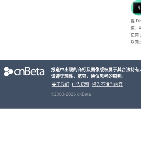
查找
（Per
用的
头的
据 D
推出，
道，
单一
造商
户处
以向
策略
目的
大的
报道中出现的商标及图像版权属于其合法持有
请遵守理性，宽容，换位思考的原则。
关于我们
广告招租
报告不适当内容
©2003-2026 cnBeta