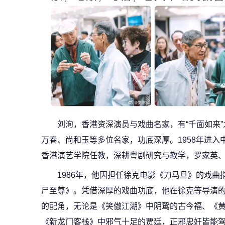
刘洵，香港资深演员与戏曲名家，有“千面如来
万春、尚和玉等多位名家，功底深厚。1958年进入
香港演艺学院任教，深耕粤剧研究与教学，罗家英
1986年，他因担任徐克电影《刀马旦》的戏
尸至尊》。凭借深厚的戏曲功底，他在徐克等导演
的配角，无论是《笑傲江湖》中阴鸷的古今福、《
《新龙门客栈》中邪气十足的贾廷，正邪忠奸皆能驾