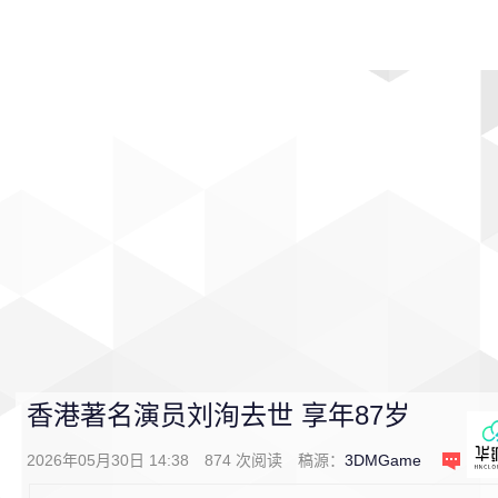
首页
影视
音乐
游戏
动漫
排行
香港著名演员刘洵去世 享年87岁
2026年05月30日 14:38
874
次阅读
稿源：
3DMGame
1
条