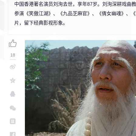
中国香港著名演员刘洵去世，享年87岁。刘洵深耕戏曲
参演《笑傲江湖》、《九品芝麻官》、《倩女幽魂》、《
片，留下经典影视形象。
18