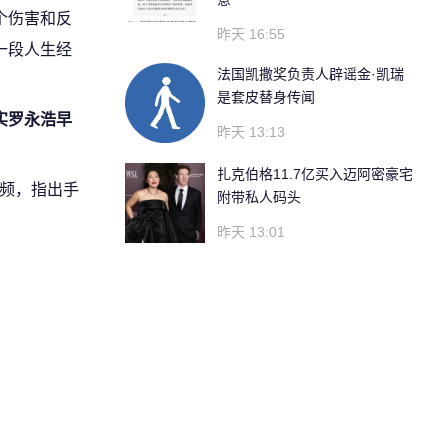
个伤害和反
昨天 16:55
一段人生经
法国凯撒奖负责人辟谣金·凯瑞
是套皮替身传闻
实罗永浩早
昨天 13:13
扎克伯格11.7亿买入迈阿密豪宅
视频，指出手
附带私人码头
昨天 13:01