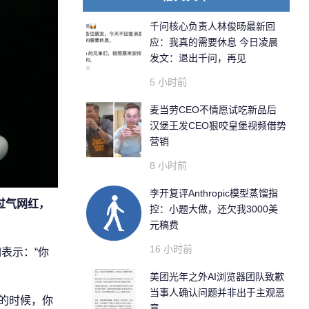
千问核心负责人林俊旸最新回
应：我真的需要休息 今日凌晨
发文：退出千问，再见
5 小时前
麦当劳CEO不情愿试吃新品后
汉堡王发CEO狠咬皇堡视频借势
营销
8 小时前
李开复评Anthropic模型蒸馏指
过气网红，
控：小题大做，还欠我3000美
元稿费
16 小时前
如表示：“你
美团光年之外AI浏览器团队致歉
当事人确认问题并非出于主观恶
式的时候，你
意