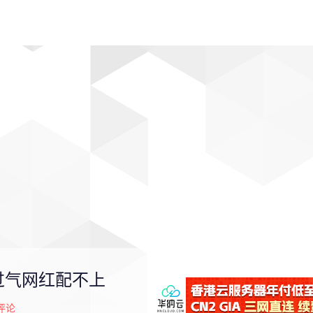
动漫
趣闻
科学
软件
主题
排行
过气网红配不上
评论