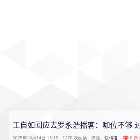
首页
影视
音乐
游戏
王自如回应去罗永浩播客：咖位不够 
2025年10月14日 15:18
1276
次阅读
稿源：
快科技
0
条