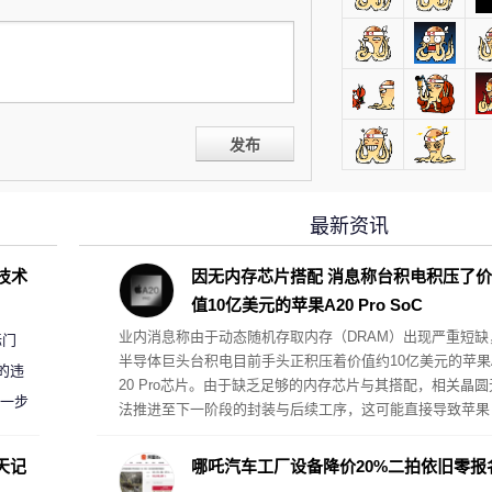
发布
最新资讯
D技术
因无内存芯片搭配 消息称台积电积压了价
值10亿美元的苹果A20 Pro SoC
业内消息称由于动态随机存取内存（DRAM）出现严重短缺
标门
半导体巨头台积电目前手头正积压着价值约10亿美元的苹果
的违
20 Pro芯片。由于缺乏足够的内存芯片与其搭配，相关晶圆
进一步
法推进至下一阶段的封装与后续工序，这可能直接导致苹果
下一代旗旗舰手机iPhone 18系列推迟发布。
天记
哪吒汽车工厂设备降价20%二拍依旧零报