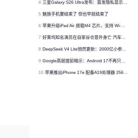
4
三星Galaxy S26 Ultra发布：首发隐私显示屏、骁龙 8 Elite Gen 5与60W闪充
5
魅族手机要结束了 但也早就结束了
6
苹果升级iPad Air 搭载M4 芯片、支持 Wi‑Fi 7 售价不变
7
好莱坞知名演员在自家谷仓意外身亡 汽车搭电时突然自燃
8
DeepSeek V4 Lite悄然更新：2000亿小参数性能逼近美国顶流
9
Google高层提前暗示：Android 17不再只是操作系统
10
苹果推出iPhone 17e 配备A19处理器 256GB容量起步 刘海屏依旧