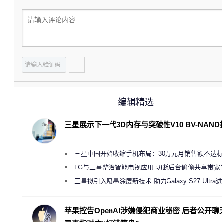
编辑精选
三星展示下一代3D内存与突破性V10 BV-NAN
三星中国开始收缩手机布局：30万元月销售额不达
店 将被逐步清退
LG与三星整治智能电视应用 切断后台偷偷共享带宽
规行为
三星拟引入喷墨涂层新技术 助力Galaxy S27 Ultra
缩减镜头模组厚度
苹果控告OpenAI涉嫌侵犯商业秘密 后者公开聊