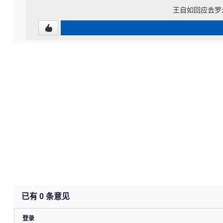
王自如回应去罗
已有
0
条意见
登录