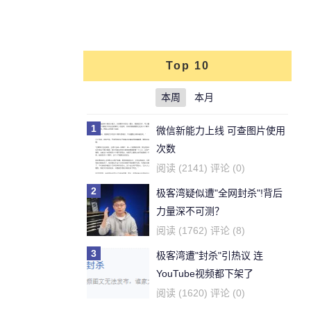
Top 10
本周
本月
1
微信新能力上线 可查图片使用
次数
阅读 (2141) 评论 (0)
2
极客湾疑似遭"全网封杀"!背后
力量深不可测？
阅读 (1762) 评论 (8)
3
极客湾遭"封杀"引热议 连
YouTube视频都下架了
阅读 (1620) 评论 (0)