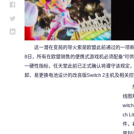
这一潜在变局的导火索是欧盟此前通过的一项新法
8日，所有在欧盟销售的便携式游戏机必须配备“可
一硬性指标，任天堂此前已正式确认将遵守该规定
卸、易更换电池设计的改良版Switch 2主机及相关
线图
wit
ch 
件，
度封