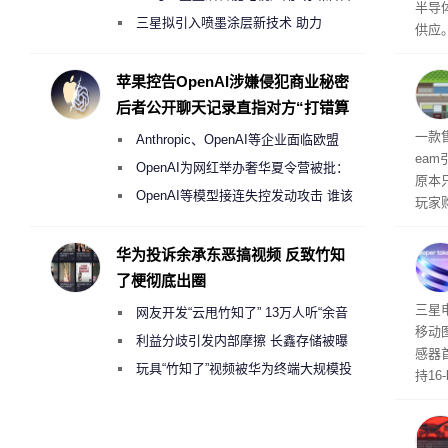
半导
偷偷共享带宽的违规行为
三星拟引入喷墨涂层新技术 助力
供应
Galaxy S27 Ultra进一步缩减镜头模组厚
赖利·
开会
度
苹果控告OpenAI涉嫌侵犯商业秘密
取“
后者公开聊天记录直指对方“打错算
的电
盘”
全退
一款
Anthropic、OpenAI等企业面临欧盟
ea
《人工智能法案》全新执法权限审查
OpenAI为网红举办奢华夏令营被批：
原本
2000美元一晚 遭讽“反乌托邦”
OpenAI等模型接连失控发动攻击 谁该
玩家
承担法律责任？
过，
入仅剩
华为投诉余承东恶搞视频 反致竹知
了梗彻底出圈
传感
三星
网友开发“云甩竹知了” 13万人听“余音
移动
绕梁”
利益分歧引发内部摩擦 长鑫存储被曝
感器
曾将华为驻场工程师驱逐出研发基地
玩具“竹知了”视频被华为终端大规模投
持16
诉下架
光拍