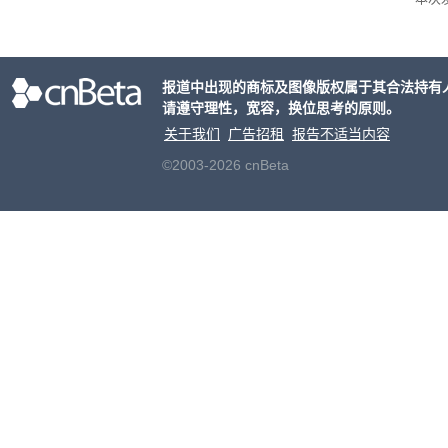
列手机
新硬
果Air
报道中出现的商标及图像版权属于其合法持有
摩托罗
请遵守理性，宽容，换位思考的原则。
开正
关于我们
广告招租
报告不适当内容
©2003-2026 cnBeta