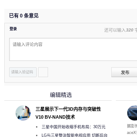
已有
0
条意见
登录
还可以输入
320
发布
编辑精选
三星展示下一代3D内存与突破性
V10 BV-NAND技术
电
据彭
三星中国开始收缩手机布局：30万元
ace
月销售额不达标门店 将被逐步清退
LG与三星整治智能电视应用 切断后台