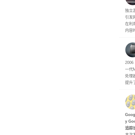
文档
独立游
引发
在利用
内容
tage 
有五
200
一代
处理器
提升
C 架
型，原
ss 
Hu
Goo
y G
追踪设
本次发