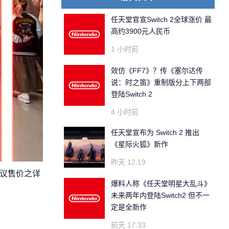
任天堂官宣Switch 2全球涨价 最
高约3900元人民币
1 小时前
效仿《FF7》？传《塞尔达传
说：时之笛》重制版分上下两部
登陆Switch 2
4 小时前
任天堂宣布为 Switch 2 推出
《星际火狐》新作
昨天 12:19
建议售价之详
爆料人称《任天堂明星大乱斗》
未来两年内登陆Switch2 但不一
定是全新作
前天 17:33