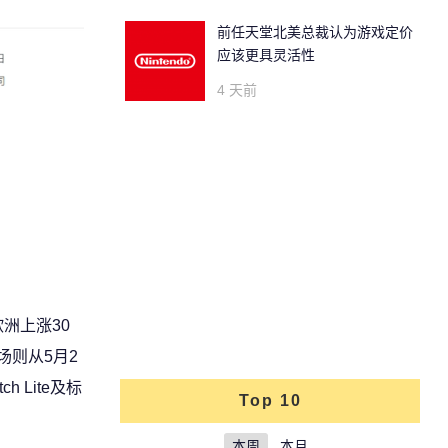
前任天堂北美总裁认为游戏定价
应该更具灵活性
4 天前
欧洲上涨30
场则从5月2
h Lite及标
Top 10
本周
本月