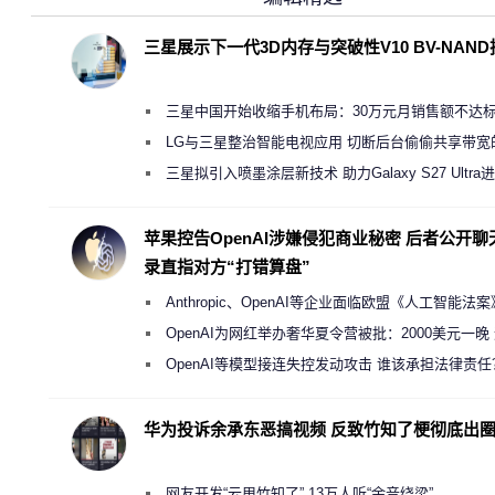
三星展示下一代3D内存与突破性V10 BV-NAN
三星中国开始收缩手机布局：30万元月销售额不达
店 将被逐步清退
LG与三星整治智能电视应用 切断后台偷偷共享带宽
规行为
三星拟引入喷墨涂层新技术 助力Galaxy S27 Ultra
缩减镜头模组厚度
苹果控告OpenAI涉嫌侵犯商业秘密 后者公开聊
录直指对方“打错算盘”
Anthropic、OpenAI等企业面临欧盟《人工智能法
新执法权限审查
OpenAI为网红举办奢华夏令营被批：2000美元一晚
“反乌托邦”
OpenAI等模型接连失控发动攻击 谁该承担法律责任
华为投诉余承东恶搞视频 反致竹知了梗彻底出
网友开发“云甩竹知了” 13万人听“余音绕梁”