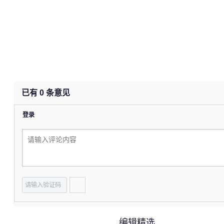
已有
0
条意见
登录
编辑精选