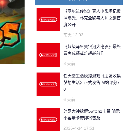
《塞尔达传说》真人电影场记板
照曝光：林克全貌与大师之剑首
度公开
前天 12:02
《超级马里奥银河大电影》最终
票房成绩或难超越前作
3 天前
任天堂生活模拟游戏《朋友收集
梦想生活》正式发售 M站评分7
8
6 天前
外网大神拆解Switch2卡带 暗示
小容量卡带即将普及
2026-4-14 17:51