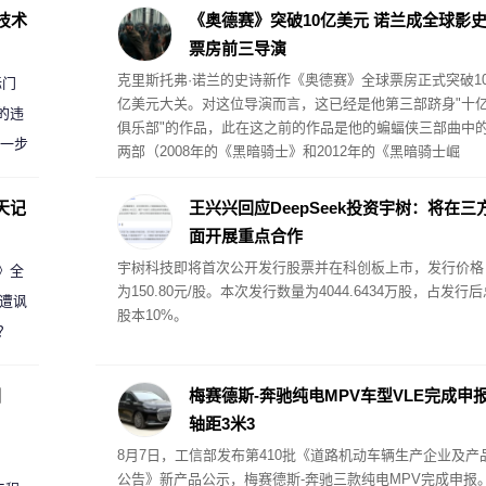
D技术
《奥德赛》突破10亿美元 诺兰成全球影
票房前三导演
克里斯托弗·诺兰的史诗新作《奥德赛》全球票房正式突破1
标门
亿美元大关。对这位导演而言，这已经是他第三部跻身"十
的违
俱乐部"的作品，此在这之前的作品是他的蝙蝠侠三部曲中
进一步
两部（2008年的《黑暗骑士》和2012年的《黑暗骑士崛
起》）。
天记
王兴兴回应DeepSeek投资宇树：将在三
面开展重点合作
宇树科技即将首次公开发行股票并在科创板上市，发行价格
案》全
为150.80元/股。本次发行数量为4044.6434万股，占发行后
 遭讽
股本10%。
？
圈
梅赛德斯-奔驰纯电MPV车型VLE完成申
轴距3米3
8月7日，工信部发布第410批《道路机动车辆生产企业及产
公告》新产品公示，梅赛德斯-奔驰三款纯电MPV完成申报