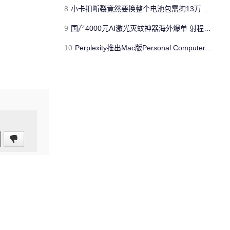
8
小卡扣断裂竟然要换整个电池包需掏13万 新能源车主崩溃了
9
国产4000元AI激光灭蚊神器海外爆单 射程达6米 每秒可击落30多只蚊子
10
Perplexity推出Mac版Personal Computer 打造常驻AI代理