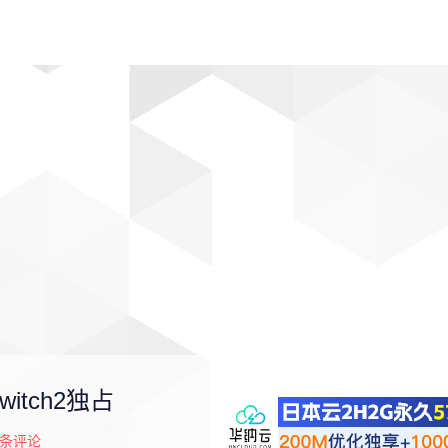
动漫
趣闻
科学
软件
主题
排行
tch2独占
条评论