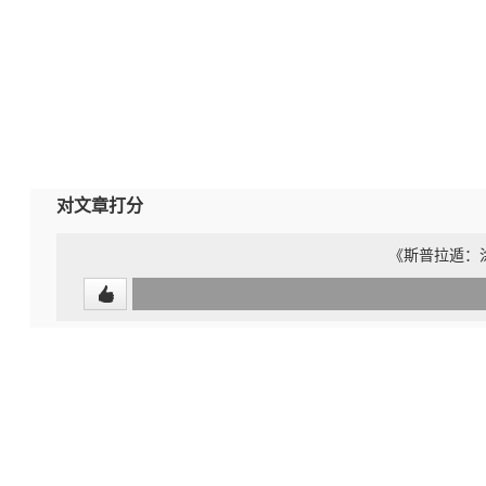
对文章打分
《斯普拉遁：涂
0
(undefined%)