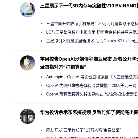
三星展示下一代3D内存与突破性V10 BV-NAN
三星中国开始收缩手机布局：30万元月销售额不达
店 将被逐步清退
LG与三星整治智能电视应用 切断后台偷偷共享带宽
规行为
三星拟引入喷墨涂层新技术 助力Galaxy S27 Ultra
缩减镜头模组厚度
苹果控告OpenAI涉嫌侵犯商业秘密 后者公开聊
录直指对方“打错算盘”
Anthropic、OpenAI等企业面临欧盟《人工智能法
新执法权限审查
OpenAI为网红举办奢华夏令营被批：2000美元一晚
“反乌托邦”
OpenAI等模型接连失控发动攻击 谁该承担法律责任
华为投诉余承东恶搞视频 反致竹知了梗彻底出
网友开发“云甩竹知了” 13万人听“余音绕梁”