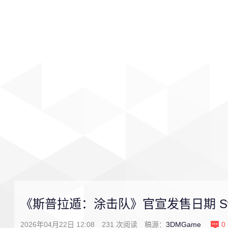
首页
影视
音乐
游戏
《斯普拉遁：涂击队》官宣发售日期 Swi
2026年04月22日 12:08
231
次阅读
稿源：
3DMGame
0