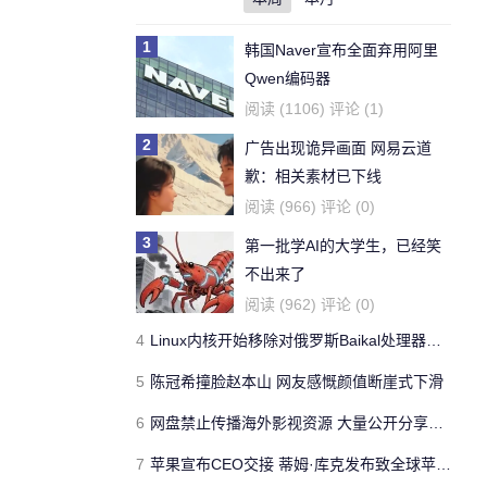
1
韩国Naver宣布全面弃用阿里
Qwen编码器
阅读 (1106) 评论 (1)
2
广告出现诡异画面 网易云道
歉：相关素材已下线
阅读 (966) 评论 (0)
3
第一批学AI的大学生，已经笑
不出来了
阅读 (962) 评论 (0)
4
Linux内核开始移除对俄罗斯Baikal处理器的支持
5
陈冠希撞脸赵本山 网友感慨颜值断崖式下滑
6
网盘禁止传播海外影视资源 大量公开分享链接一夜失效
7
苹果宣布CEO交接 蒂姆·库克发布致全球苹果用户公开信