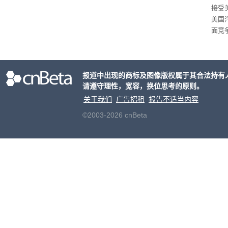
接受
美国
面竞
有一
性。
报道中出现的商标及图像版权属于其合法持有
请遵守理性，宽容，换位思考的原则。
关于我们
广告招租
报告不适当内容
©2003-2026 cnBeta