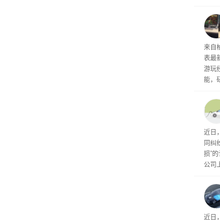
诉下架
ac 
内窥
来自
表最
游玩
能，
球》
训练
近日
同纠
损”
公司
先生
事故
给打
近日