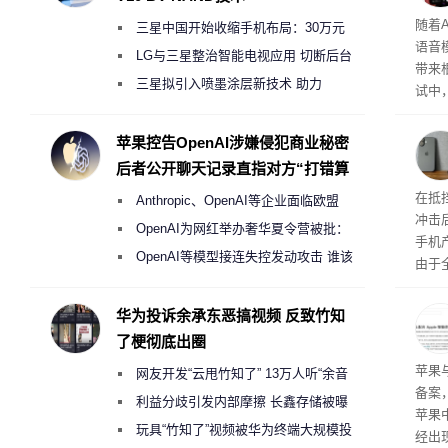
理”
随着A
三星中国开始收缩手机布局：30万元
语音
月销售额不达标门店 将被逐步清退
LG与三星整治智能电视应用 切断后台
带来
偷偷共享带宽的违规行为
三星拟引入喷墨涂层新技术 助力
试中，
Galaxy S27 Ultra进一步缩减镜头模组厚
的自
互的
度
苹果控告OpenAI涉嫌侵犯商业秘密
桌面
后者公开聊天记录直指对方“打错算
盘”
系列
在抵
Anthropic、OpenAI等企业面临欧盟
冲击
《人工智能法案》全新执法权限审查
OpenAI为网红举办奢华夏令营被批：
手机
2000美元一晚 遭讽“反乌托邦”
OpenAI等模型接连失控发动攻击 谁该
由于
承担法律责任？
本压
ne
华为投诉余承东恶搞视频 反致竹知
前受
了梗彻底出圈
保持
了
苹果
网友开发“云甩竹知了” 13万人听“余音
备案
绕梁”
利益分歧引发内部摩擦 长鑫存储被曝
苹果
曾将华为驻场工程师驱逐出研发基地
玩具“竹知了”视频被华为终端大规模投
经出