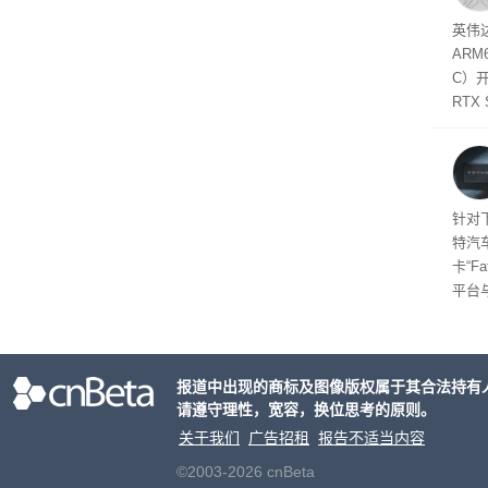
并窃取
SD
英伟达
在线
态
AR
件是
C）
软件
RTX
年晚
将到
的技
起售
针对
特汽
卡“F
平台
为2
车的
报道中出现的商标及图像版权属于其合法持有
请遵守理性，宽容，换位思考的原则。
关于我们
广告招租
报告不适当内容
©2003-2026 cnBeta