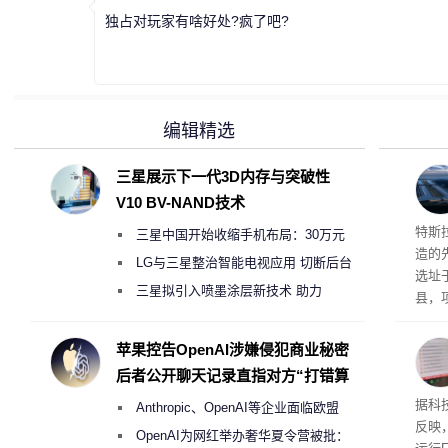
独占对玩家有啥好处?疯了吧?
编辑精选
三星展示下一代3D内存与突破性
V10 BV-NAND技术
Ter
特斯拉
三星中国开始收缩手机布局：30万元
造的先
月销售额不达标门店 将被逐步清退
LG与三星整治智能电视应用 切断后台
选址
偷偷共享带宽的违规行为
三星拟引入喷墨涂层新技术 助力
县，
Galaxy S27 Ultra进一步缩减镜头模组厚
公司
在社
度
苹果控告OpenAI涉嫌侵犯商业秘密
疑问
后者公开聊天记录直指对方“打错算
建筑”
盘”
患
据科技
Anthropic、OpenAI等企业面临欧盟
超 1
反映，
《人工智能法案》全新执法权限审查
OpenAI为网红举办奢华夏令营被批：