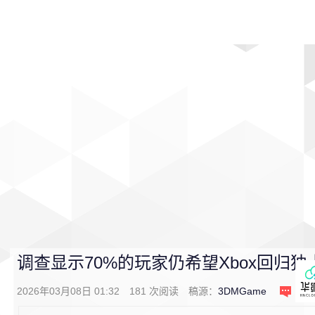
首页
影视
音乐
游戏
动漫
排行
调查显示70%的玩家仍希望Xbox回归独
2026年03月08日 01:32
181
次阅读
稿源：
3DMGame
1
条