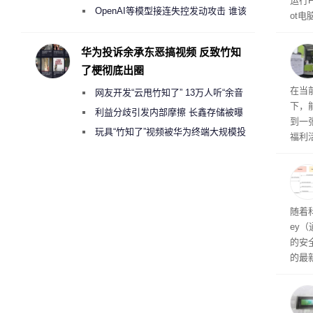
运行F
2000美元一晚 遭讽“反乌托邦”
OpenAI等模型接连失控发动攻击 谁该
ot
承担法律责任？
损坏
华为投诉余承东恶搞视频 反致竹知
了梗彻底出圈
RTX
在当
网友开发“云甩竹知了” 13万人听“余音
下，
绕梁”
利益分歧引发内部摩擦 长鑫存储被曝
到一
曾将华为驻场工程师驱逐出研发基地
玩具“竹知了”视频被华为终端大规模投
福利活
诉下架
英伟
州格
家提供
卡（F
户面
随着科
这一
ey
（Veri
的安全
的最新
失。研
内存
以利用