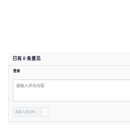
已有
0
条意见
登录