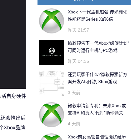
Xbox下一代主机超强 传光栅化
性能将是Series X的6倍
昨天 21:57
微软预告下一代Xbox“螺旋计划”
可同时运行主机与PC游戏
昨天 04:35
还要玩家干什么?微软探索新方
案开发AI可代打Xbox游戏
3 天前
盘活自身硬件
微软申请新专利：未来Xbox或
支持AI和真人“代打”助你通关
x还会推出后
4 天前
个Xbox品牌
Xbox前女高管自曝性骚扰经历