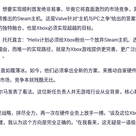
想要实现顺利首发绝非易事，毕竟它将直面激烈的市场竞争，
将推出的Steam主机。这是Valve针对“主机与PC之争”给出的答
的独特融合，也是Xbox必须实现超越的目标。
托托直言：“Helix计划必须给Xbox粉丝一个放弃Steam主机
理由，而唯一的实现路径，就是为Xbox游戏提供更完善、更广
。”
以来一直如履薄冰。如今，他们必须拿出全新的方案，来推动自家硬件
市场，竞争本就残酷无比。
·夏尔马发表了看法。这位新任负责人并无游戏行业从业背景，核心
战略，拼尽全力，再一次在硬件业务上放手一搏。”谈及这位Xb
重建，我认为这个方向是完全正确的。”在我看来，这无疑是一道