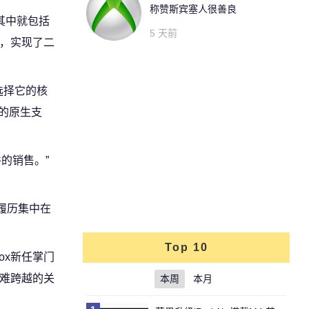
称赞斯宾塞人很善良
其中就包括
5 天前
案，实现了二
、选择它的核
泛的原生支
的销售。”
履历集中在
Top 10
ox新任掌门
极难跨越的关
本周
本月