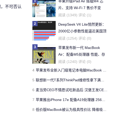
1
苹果升级iPad Air 搭载M4 芯
如何，不可否认
片、支持 Wi‑Fi 7 售价不变
阅读 (1349) 评论 (1)
2
DeepSeek V4 Lite悄然更新：
2000亿小参数性能逼近美国顶
流
阅读 (1254) 评论 (0)
3
苹果发布新一代 MacBook
Air：配备M5处理器 性能、存
储与 AI 全面升级 ​
阅读 (1240) 评论 (0)
4
苹果发布全新入门级笔记本电脑MacBook Neo 起售价599美元
5
联想新一代T系列ThinkPad维修性拿下满分10/10
6
麦当劳CEO不情愿试吃新品后 汉堡王发CEO狠咬皇堡视频借势营销
7
苹果推出iPhone 17e 配备A19处理器 256GB容量起步 刘海屏依旧
8
低价版MacBook被认为极具性价比 降维吸引Windows与Chromebook用户