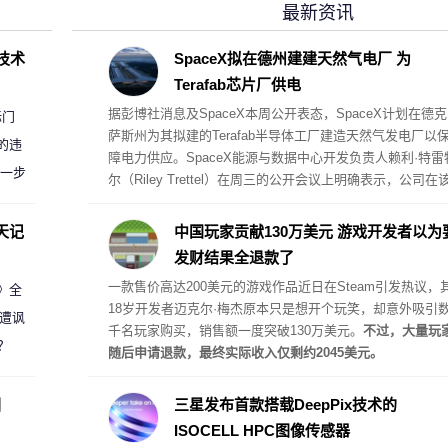
最新资讯
D技术
SpaceX拟在德州建建天然气电厂 为
Terafab芯片厂供电
据彭博社消息及SpaceX本周公开表态，SpaceX计划在德克
标门
萨斯州为其拟建的Terafab半导体工厂建造天然气发电厂以
的违
障电力供应。SpaceX能源与数据中心开发负责人赖利·特雷
进一步
尔（Riley Trettel）在周三的公开会议上明确表示，公司在
项目中将采取“自备电力”的模式，并配备规模极其庞大的电
阵列。
天记
中国玩家贡献130万美元 游戏开发者以为
发财结果全退款了
一款售价高达200美元的游戏作品近日在Steam引发热议，
案》全
18岁开发者迈克尔·梅杰原本只是想开个玩笑，却意外吸引
 遭讽
千名玩家购买，销售额一度突破130万美元。
不过，大量玩
？
随后申请退款，最终实际收入仅剩约2045美元。
圈
三星发布首款搭载DeepPix技术的
ISOCELL HPC图像传感器