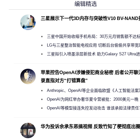
编辑精选
三星展示下一代3D内存与突破性V10 BV-NAN
三星中国开始收缩手机布局：30万元月销售额不达
店 将被逐步清退
LG与三星整治智能电视应用 切断后台偷偷共享带宽
规行为
三星拟引入喷墨涂层新技术 助力Galaxy S27 Ultra
缩减镜头模组厚度
苹果控告OpenAI涉嫌侵犯商业秘密 后者公开聊
录直指对方“打错算盘”
Anthropic、OpenAI等企业面临欧盟《人工智能法
新执法权限审查
OpenAI为网红举办奢华夏令营被批：2000美元一晚
“反乌托邦”
OpenAI等模型接连失控发动攻击 谁该承担法律责任
华为投诉余承东恶搞视频 反致竹知了梗彻底出