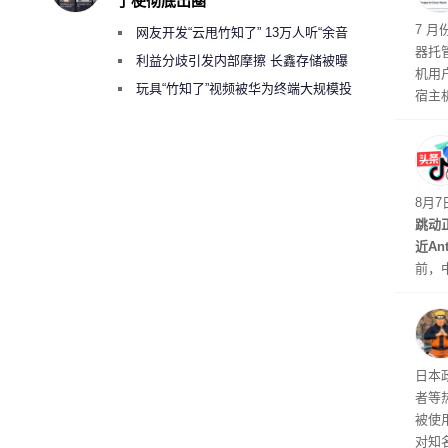
了梗彻底出圈
机安
7 月
网友开发“云甩竹知了” 13万人听“余音
器托
绕梁”
利益分歧引发内部摩擦 长鑫存储被曝
机用
曾将华为驻场工程师驱逐出研发基地
玩具“竹知了”视频被华为终端大规模投
宿主
诉下架
托管
如果
有可
最先
8月
跳动
近An
前，
室的
不准
日本
者等
被使
对知