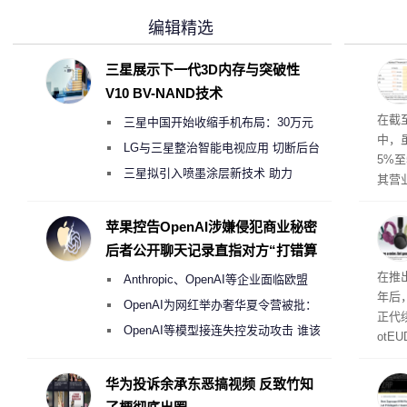
编辑精选
三星展示下一代3D内存与突破性
V10 BV-NAND技术
于美
在截
三星中国开始收缩手机布局：30万元
中，
月销售额不达标门店 将被逐步清退
LG与三星整治智能电视应用 切断后台
5%至
偷偷共享带宽的违规行为
三星拟引入喷墨涂层新技术 助力
其营
Galaxy S27 Ultra进一步缩减镜头模组厚
示，
日元
度
苹果控告OpenAI涉嫌侵犯商业秘密
69亿
后者公开聊天记录直指对方“打错算
盘”
曝光
在推出
Anthropic、OpenAI等企业面临欧盟
年后
《人工智能法案》全新执法权限审查
OpenAI为网红举办奢华夏令营被批：
正代
2000美元一晚 遭讽“反乌托邦”
OpenAI等模型接连失控发动攻击 谁该
otE
承担法律责任？
代Bo
计与
华为投诉余承东恶搞视频 反致竹知