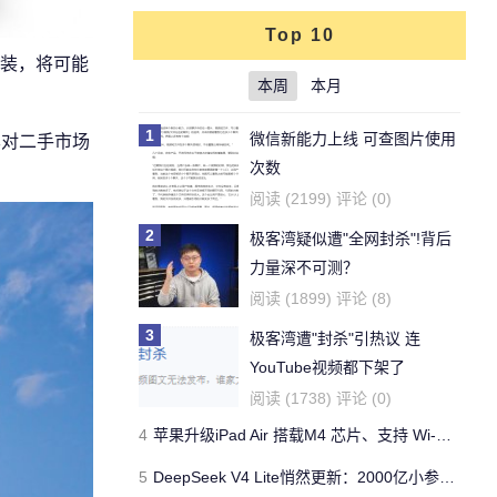
Top 10
装，将可能
本周
本月
1
微信新能力上线 可查图片使用
已对二手市场
次数
阅读 (2199) 评论 (0)
2
极客湾疑似遭"全网封杀"!背后
力量深不可测？
阅读 (1899) 评论 (8)
3
极客湾遭"封杀"引热议 连
YouTube视频都下架了
阅读 (1738) 评论 (0)
4
苹果升级iPad Air 搭载M4 芯片、支持 Wi‑Fi 7 售价不变
5
DeepSeek V4 Lite悄然更新：2000亿小参数性能逼近美国顶流