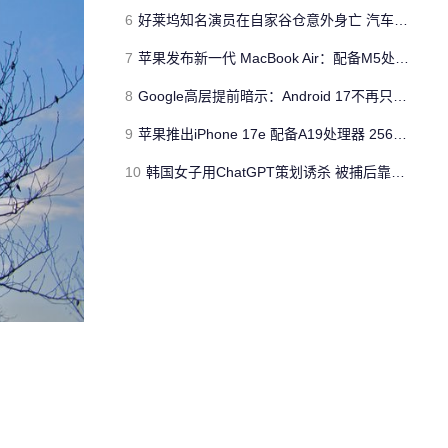
6
好莱坞知名演员在自家谷仓意外身亡 汽车搭电时突然自燃
7
苹果发布新一代 MacBook Air：配备M5处理器 性能、存储与 AI 全面升级 ​
8
Google高层提前暗示：Android 17不再只是操作系统
9
苹果推出iPhone 17e 配备A19处理器 256GB容量起步 刘海屏依旧
10
韩国女子用ChatGPT策划诱杀 被捕后靠清纯颜值粉丝暴涨50倍