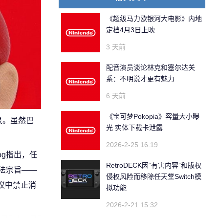
《超级马力欧银河大电影》内地
定档4月3日上映
3 天前
配音演员谈论林克和塞尔达关
系：不明说才更有魅力
6 天前
《宝可梦Pokopia》容量大小曝
录。虽然巴
光 实体下载卡泄露
2026-2-25 16:19
og指出，任
RetroDECK因“有害内容”和版权
立法宗旨——
侵权风险而移除任天堂Switch模
议中禁止消
拟功能
2026-2-21 15:32