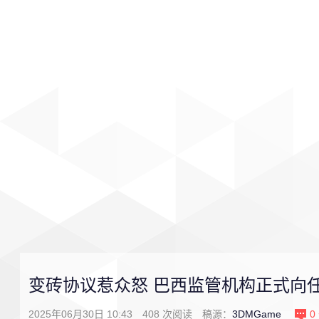
首页
影视
音乐
游戏
变砖协议惹众怒 巴西监管机构正式向
2025年06月30日 10:43
408
次阅读
稿源：
3DMGame
0