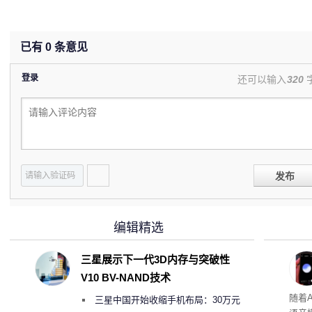
已有
0
条意见
登录
还可以输入
320
发布
编辑精选
三星展示下一代3D内存与突破性
V10 BV-NAND技术
理”
随着A
三星中国开始收缩手机布局：30万元