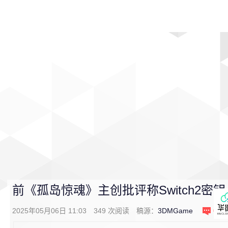
首页
影视
音乐
游戏
动漫
排行
前《孤岛惊魂》主创批评称Switch2密钥
2025年05月06日 11:03
349
次阅读
稿源：
3DMGame
0
条