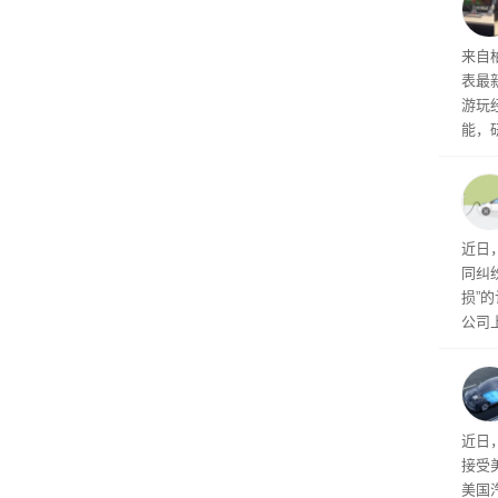
内窥
来自
表最
游玩
能，
球》
训练
近日
同纠
损”
公司
先生
事故
给打
近日
接受
美国