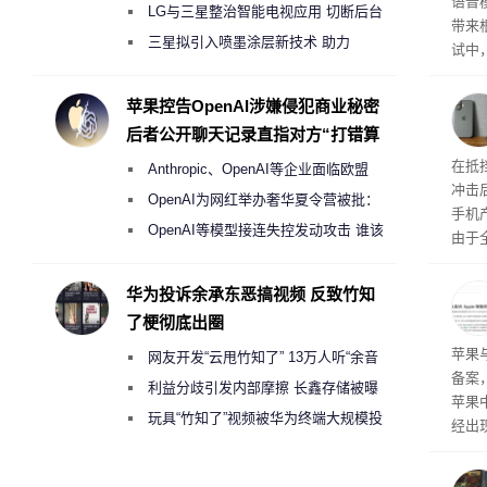
语音
月销售额不达标门店 将被逐步清退
LG与三星整治智能电视应用 切断后台
带来
偷偷共享带宽的违规行为
三星拟引入喷墨涂层新技术 助力
试中，
Galaxy S27 Ultra进一步缩减镜头模组厚
的自
互的
度
苹果控告OpenAI涉嫌侵犯商业秘密
桌面
后者公开聊天记录直指对方“打错算
盘”
系列
在抵
Anthropic、OpenAI等企业面临欧盟
冲击
《人工智能法案》全新执法权限审查
OpenAI为网红举办奢华夏令营被批：
手机
2000美元一晚 遭讽“反乌托邦”
OpenAI等模型接连失控发动攻击 谁该
由于
承担法律责任？
本压
ne
华为投诉余承东恶搞视频 反致竹知
前受
了梗彻底出圈
保持
了
苹果
网友开发“云甩竹知了” 13万人听“余音
备案
绕梁”
利益分歧引发内部摩擦 长鑫存储被曝
苹果
曾将华为驻场工程师驱逐出研发基地
玩具“竹知了”视频被华为终端大规模投
经出
诉下架
ac 