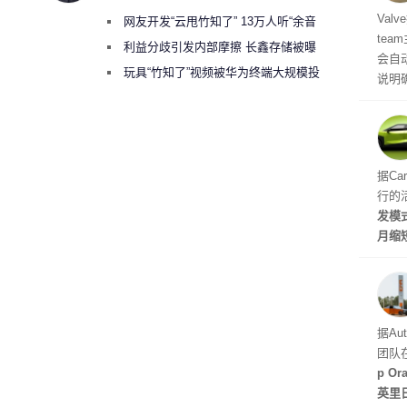
机后
Val
网友开发“云甩竹知了” 13万人听“余音
te
绕梁”
利益分歧引发内部摩擦 长鑫存储被曝
会自动
曾将华为驻场工程师驱逐出研发基地
玩具“竹知了”视频被华为终端大规模投
说明
诉下架
立即
性能
的做
据Ca
行的
发模
月缩
至30
天发
据Au
团队
p O
英里