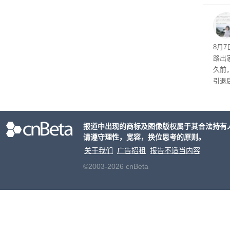
倍，
起了
8月
路出
久前
引退
程。
de
化方
报道中出现的商标及图像版权属于其合法持有
请遵守理性，宽容，换位思考的原则。
关于我们
广告招租
报告不适当内容
©2003-2026 cnBeta