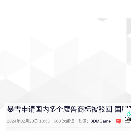
首页
影视
音乐
游戏
动漫
排行
暴雪申请国内多个魔兽商标被驳回 国服
2024年02月29日 18:33
680
次阅读
稿源：
3DMGame
0
条