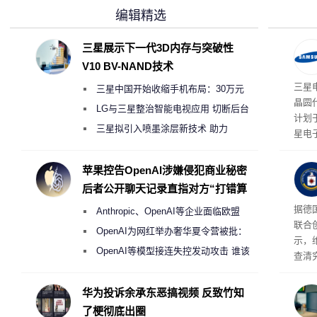
编辑精选
三星展示下一代3D内存与突破性
V10 BV-NAND技术
三星
三星中国开始收缩手机布局：30万元
晶圆
月销售额不达标门店 将被逐步清退
LG与三星整治智能电视应用 切断后台
计划
偷偷共享带宽的违规行为
三星拟引入喷墨涂层新技术 助力
星电
Galaxy S27 Ultra进一步缩减镜头模组厚
实习
地开
度
苹果控告OpenAI涉嫌侵犯商业秘密
年实
后者公开聊天记录直指对方“打错算
盘”
据德
Anthropic、OpenAI等企业面临欧盟
联合
《人工智能法案》全新执法权限审查
OpenAI为网红举办奢华夏令营被批：
示，
2000美元一晚 遭讽“反乌托邦”
OpenAI等模型接连失控发动攻击 谁该
查清
承担法律责任？
经公
CIA
华为投诉余承东恶搞视频 反致竹知
了梗彻底出圈