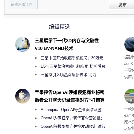
发布
编辑精选
三星展示下一代3D内存与突破性
V10 BV-NAND技术
电
据彭
三星中国开始收缩手机布局：30万元
ace
月销售额不达标门店 将被逐步清退
LG与三星整治智能电视应用 切断后台
半导
偷偷共享带宽的违规行为
三星拟引入喷墨涂层新技术 助力
供应
Galaxy S27 Ultra进一步缩减镜头模组厚
赖利·
开会
度
苹果控告OpenAI涉嫌侵犯商业秘密
取“
后者公开聊天记录直指对方“打错算
的电
盘”
全退
一款
Anthropic、OpenAI等企业面临欧盟
ea
《人工智能法案》全新执法权限审查
OpenAI为网红举办奢华夏令营被批：
原本
2000美元一晚 遭讽“反乌托邦”
OpenAI等模型接连失控发动攻击 谁该
玩家