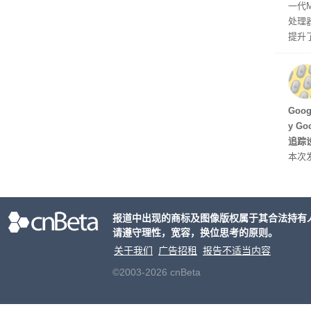
一代
处理器
提升
C 架
型，原
ss 
Hu
Goo
y G
追踪设
本次发
列手机
新硬
果Air
报道中出现的商标及图像版权属于其合法持有
摩托罗
请遵守理性，宽容，换位思考的原则。
开正
关于我们
广告招租
报告不适当内容
©2003-2026 cnBeta