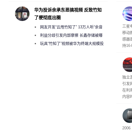
承担法律责任？
过，
入仅剩
华为投诉余承东恶搞视频 反致竹知
了梗彻底出圈
传感
三星
网友开发“云甩竹知了” 13万人听“余音
移动
绕梁”
利益分歧引发内部摩擦 长鑫存储被曝
感器
曾将华为驻场工程师驱逐出研发基地
玩具“竹知了”视频被华为终端大规模投
持16
诉下架
光拍
文档
独立游
引发
在利用
内容
tage 
有五
200