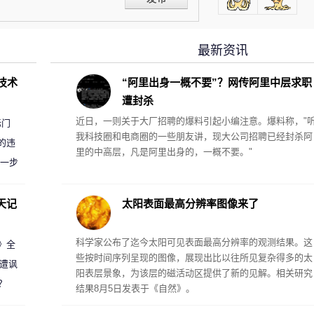
最新资讯
D技术
“阿里出身一概不要”？网传阿里中层求职
遭封杀
近日，一则关于大厂招聘的爆料引起小编注意。爆料称，"
标门
我科技圈和电商圈的一些朋友讲，现大公司招聘已经封杀阿
的违
里的中高层，凡是阿里出身的，一概不要。"
进一步
天记
太阳表面最高分辨率图像来了
科学家公布了迄今太阳可见表面最高分辨率的观测结果。这
案》全
些按时间序列呈现的图像，展现出比以往所见复杂得多的太
 遭讽
阳表层景象，为该层的磁活动区提供了新的见解。相关研究
？
结果8月5日发表于《自然》。