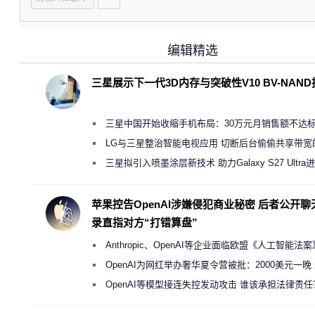
编辑精选
三星展示下一代3D内存与突破性V10 BV-NAN
三星中国开始收缩手机布局：30万元月销售额不达
店 将被逐步清退
LG与三星整治智能电视应用 切断后台偷偷共享带宽
规行为
三星拟引入喷墨涂层新技术 助力Galaxy S27 Ultra
缩减镜头模组厚度
苹果控告OpenAI涉嫌侵犯商业秘密 后者公开聊
录直指对方“打错算盘”
Anthropic、OpenAI等企业面临欧盟《人工智能法
新执法权限审查
OpenAI为网红举办奢华夏令营被批：2000美元一晚
“反乌托邦”
OpenAI等模型接连失控发动攻击 谁该承担法律责任