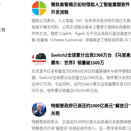
圈
微软高管揭示如何借助人工智能重塑软件
开发流程
微软公司表示，人工智能（AI）在软件开发中的作用已不再
局限于编写代码，公司正试图从根本上重塑工程团队构建软
工程
件的方式。微软 Copilot、Agent 与平台业务执行副总裁查
斯·拉曼纳（Charles Lamanna）详细阐述了微软如何将 AI 
度融入开发工作流，同时保持对客户成功指标的关注。
Switch2全球累计出货2368万台 《马里奥
赛车：世界》销量破1500万
任天堂今日发布截至2026年6月30日的最新硬件与软件销售
据。Switch2全球累计出货量已达2368万台，软件累计出货
达5817万份。与此同时，初代Switch累计出货量攀升至1亿5
59万台，软件累计销量达15亿6195万份。
特朗普政府已退还约1000亿美元“解放日”
关税
特朗普政府表示，已退还约1000亿美元此前通过总统唐纳德
特朗普2025年“解放日”关税征收的收入。这一数字来自周二