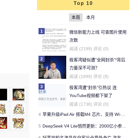
Top 10
本周
本月
1
微信新能力上线 可查图片使用
次数
阅读 (2199) 评论 (0)
2
极客湾疑似遭"全网封杀"!背后
力量深不可测？
阅读 (1899) 评论 (8)
3
极客湾遭"封杀"引热议 连
YouTube视频都下架了
阅读 (1738) 评论 (0)
4
苹果升级iPad Air 搭载M4 芯片、支持 Wi‑Fi 7 售价不变
5
DeepSeek V4 Lite悄然更新：2000亿小参数性能逼近美国顶流
6
好莱坞知名演员在自家谷仓意外身亡 汽车搭电时突然自燃