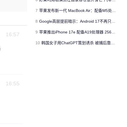
7
苹果发布新一代 MacBook Air：配备M5处理器 性能、存储与 AI 全面升级 ​
8
Google高层提前暗示：Android 17不再只是操作系统
9
苹果推出iPhone 17e 配备A19处理器 256GB容量起步 刘海屏依旧
16:57
10
韩国女子用ChatGPT策划诱杀 被捕后靠清纯颜值粉丝暴涨50倍
听
16:55