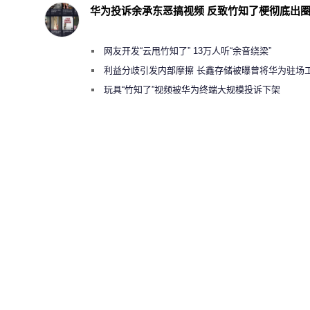
华为投诉余承东恶搞视频 反致竹知了梗彻底出
网友开发“云甩竹知了” 13万人听“余音绕梁”
利益分歧引发内部摩擦 长鑫存储被曝曾将华为驻场
师驱逐出研发基地
玩具“竹知了”视频被华为终端大规模投诉下架