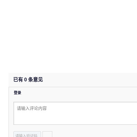
已有
0
条意见
登录