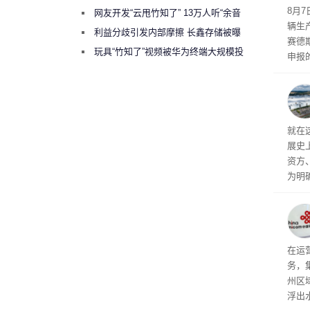
8月
网友开发“云甩竹知了” 13万人听“余音
辆生
绕梁”
利益分歧引发内部摩擦 长鑫存储被曝
赛德
曾将华为驻场工程师驱逐出研发基地
玩具“竹知了”视频被华为终端大规模投
申报
诉下架
双电
单电
持一致
2mm
就在
h。
展史
资方
为明
计划
标的
成本
遏制
部分
在运
务，
州区
浮出