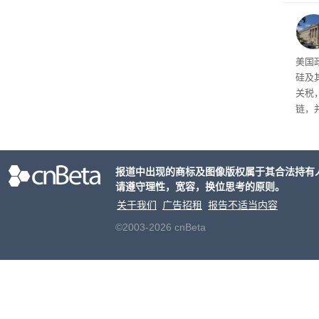
——
UG
在内
的佣
衡中
美国
外再
硅及
关税
链，
竞争
报道中出现的商标及图像版权属于其合法持有
请遵守理性，宽容，换位思考的原则。
关于我们
广告招租
报告不适当内容
©2003-2026 cnBeta