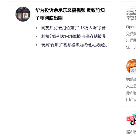
承担法律责任？
显示
称的
华为投诉余承东恶搞视频 反致竹知
也无
了梗彻底出圈
Ope
网友开发“云甩竹知了” 13万人听“余音
免费侧
绕梁”
利益分歧引发内部摩擦 长鑫存储被曝
户用到
曾将华为驻场工程师驱逐出研发基地
玩具“竹知了”视频被华为终端大规模投
优，
诉下架
免费侧
本对话
钮用
型大
据路
人士
源A
门产
据A