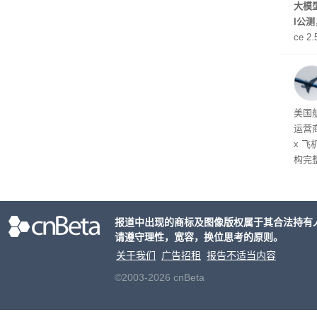
大模型
I公
ce 
元/百
万to
出分辨
在部
美国
运营
x 
构完
域涉
件。
检查
报道中出现的商标及图像版权属于其合法持有
请遵守理性，宽容，换位思考的原则。
关于我们
广告招租
报告不适当内容
©2003-2026 cnBeta