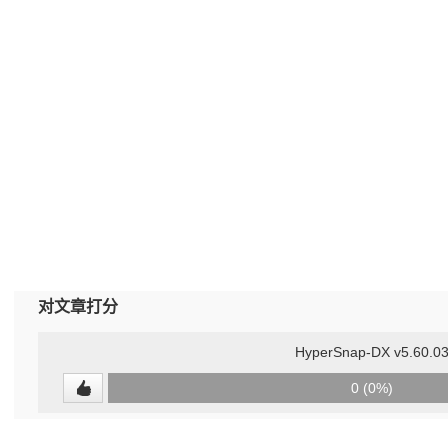
对文章打分
HyperSnap-DX v5.60.0
0
0 (0%)
(undefined%)