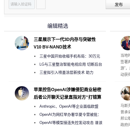
发布
编辑精选
三星展示下一代3D内存与突破性
V10 BV-NAND技术
育旅
当地
三星中国开始收缩手机布局：30万元
签署
月销售额不达标门店 将被逐步清退
LG与三星整治智能电视应用 切断后台
游”
偷偷共享带宽的违规行为
三星拟引入喷墨涂层新技术 助力
动获
Galaxy S27 Ultra进一步缩减镜头模组厚
府将
育旅
度
苹果控告OpenAI涉嫌侵犯商业秘密
行动
后者公开聊天记录直指对方“打错算
盘”
果 
马斯克
Anthropic、OpenAI等企业面临欧盟
曾承
《人工智能法案》全新执法权限审查
OpenAI为网红举办奢华夏令营被批：
邦公
2000美元一晚 遭讽“反乌托邦”
OpenAI等模型接连失控发动攻击 谁该
政府