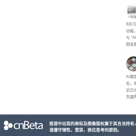
考虑如
中，
楚。
8月
功能
与 “
朋友圈
以借
公司
AI
生。继 
近日
生越
科技
报道中出现的商标及图像版权属于其合法持有
请遵守理性，宽容，换位思考的原则。