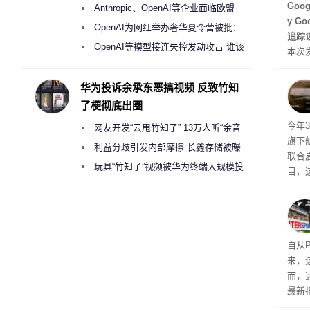
盘”
Hu
Goo
Anthropic、OpenAI等企业面临欧盟
y G
《人工智能法案》全新执法权限审查
OpenAI为网红举办奢华夏令营被批：
追踪设
2000美元一晚 遭讽“反乌托邦”
OpenAI等模型接连失控发动攻击 谁该
本次发
承担法律责任？
列手机
新硬
华为投诉余承东恶搞视频 反致竹知
果Air
了梗彻底出圈
摩托罗
今年3
网友开发“云甩竹知了” 13万人听“余音
开正
旗下航
绕梁”
利益分歧引发内部摩擦 长鑫存储被曝
联合启
曾将华为驻场工程师驱逐出研发基地
玩具“竹知了”视频被华为终端大规模投
目，
诉下架
其目
约为
特尔宣
14
自从P
来，
而，
最新报
放广