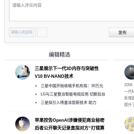
发布
编辑精选
三星展示下一代3D内存与突破性
V10 BV-NAND技术
有五
200
三星中国开始收缩手机布局：30万元
一代
月销售额不达标门店 将被逐步清退
LG与三星整治智能电视应用 切断后台
处理器
偷偷共享带宽的违规行为
三星拟引入喷墨涂层新技术 助力
提升
Galaxy S27 Ultra进一步缩减镜头模组厚
C 架
型，原
度
苹果控告OpenAI涉嫌侵犯商业秘密
ss 
后者公开聊天记录直指对方“打错算