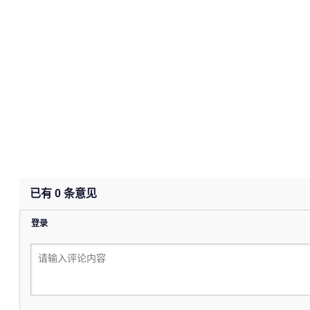
已有
0
条意见
登录