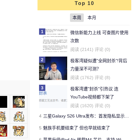
Top 10
本周
本月
1
微信新能力上线 可查图片使用
次数
阅读 (2141) 评论 (0)
2
极客湾疑似遭"全网封杀"!背后
力量深不可测？
阅读 (1762) 评论 (8)
3
极客湾遭"封杀"引热议 连
YouTube视频都下架了
阅读 (1620) 评论 (0)
4
三星Galaxy S26 Ultra发布：首发隐私显示屏、骁龙 8 Elite Gen 5与60W闪充
5
魅族手机要结束了 但也早就结束了
6
苹果升级iPad Air 搭载M4 芯片、支持 Wi‑Fi 7 售价不变