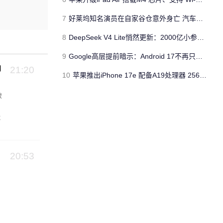
7
好莱坞知名演员在自家谷仓意外身亡 汽车搭电时突然自燃
8
DeepSeek V4 Lite悄然更新：2000亿小参数性能逼近美国顶流
9
Google高层提前暗示：Android 17不再只是操作系统
向
21:20
10
苹果推出iPhone 17e 配备A19处理器 256GB容量起步 刘海屏依旧
破
能
20:53