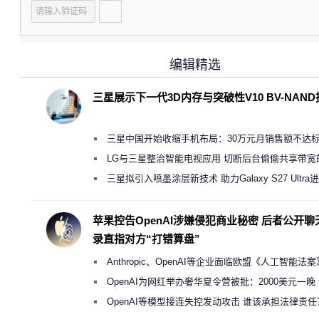
编辑精选
三星展示下一代3D内存与突破性V10 BV-NAN
三星中国开始收缩手机布局：30万元月销售额不达
店 将被逐步清退
LG与三星整治智能电视应用 切断后台偷偷共享带宽
规行为
三星拟引入喷墨涂层新技术 助力Galaxy S27 Ultra
缩减镜头模组厚度
苹果控告OpenAI涉嫌侵犯商业秘密 后者公开聊
录直指对方“打错算盘”
Anthropic、OpenAI等企业面临欧盟《人工智能法
新执法权限审查
OpenAI为网红举办奢华夏令营被批：2000美元一晚
“反乌托邦”
OpenAI等模型接连失控发动攻击 谁该承担法律责任