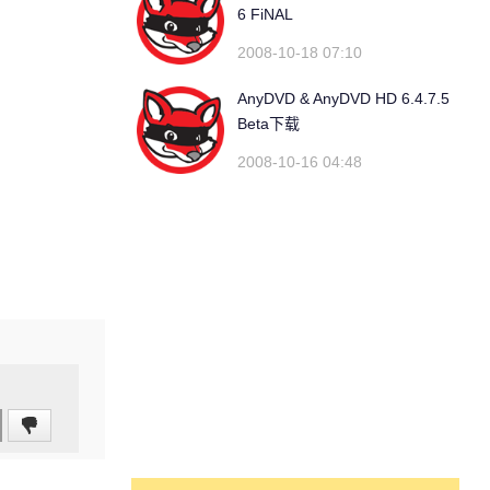
6 FiNAL
2008-10-18 07:10
AnyDVD & AnyDVD HD 6.4.7.5
Beta下载
2008-10-16 04:48