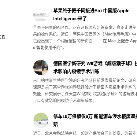
格体系与此前受内存危机影响而提价的其他硬件产品保持一
致。
圈
苹果终于把千问接进Siri 中国版Apple
Intelligence来了
苹果与阿里的AI合作，正在从传闻和监管备案，真正走进苹
果的操作系统。近日，苹果中国官网的《Mac使用手册》中
工程
已经出现了一个相当醒目的新页面——
“在 Mac 上配合 App
e 智能使用千问”
。
德国医学新研究 WII游戏《超级猴子球》
术影响内窥镜手术训练
来自柏林夏里特医学院的研究团队日前发表最新论文，研究
课题是关于某些游戏的游玩经验对于精密内窥镜手术训练的
效能，研究展示了任天堂WII游戏《超级猴子球》的游玩技
可以有效影响内窥镜手术训练成果。
修车18万保额仅6万 新能源车涉水报废遭
赔
近日，北京金融法院审结一起财产保险合同纠纷案，为新能