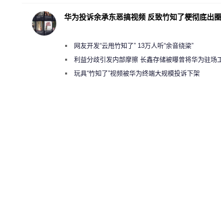
华为投诉余承东恶搞视频 反致竹知了梗彻底出
网友开发“云甩竹知了” 13万人听“余音绕梁”
利益分歧引发内部摩擦 长鑫存储被曝曾将华为驻场
师驱逐出研发基地
玩具“竹知了”视频被华为终端大规模投诉下架