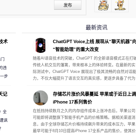
发布
最新资讯
D技术
ChatGPT Voice上线 展现从“聊天机器”
“智能助理”的重大改变
随着AI语音技术的突破，ChatGPT 的全新语音模式正在打
标门
传统人机交互的藩篱，带来根本上的体验转变。在最新的实
的违
际测试中，ChatGPT Voice 展现出了极其流畅的自然对话
进一步
力，不仅大幅提升了语言交互的真实感，更逐步具备了代为
执行复杂桌面任务的真助理属性。
天记
存储芯片涨价风暴蔓延 苹果或于近日上调
iPhone 17系列售价
在抵挡持续数月之久的内存组件成本上涨冲击后，苹果公司
案》全
可能即将调整旗下智能手机产品的价格策略。据相关渠道消
 遭讽
息，由于全球存储芯片价格持续飙升带来的成本压力，苹果
？
最早可能于8月10日提高iPhone 17全系产品的售价，使其价