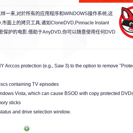
这样一来,对於所有的应用程序和WINDOWS操作系统,这
拷贝工具,诸如CloneDVD,Pinnacle Instant
有CSS加密保护的电影.借助于AnyDVD,你可以随意使用任何DVD
 Arccos protection (e.g., Saw 3) to the option to remove "Prot
iscs containing TV episodes
Windows Vista, which can cause BSOD with copy protected DVD
ory sticks
status and drive selection window.