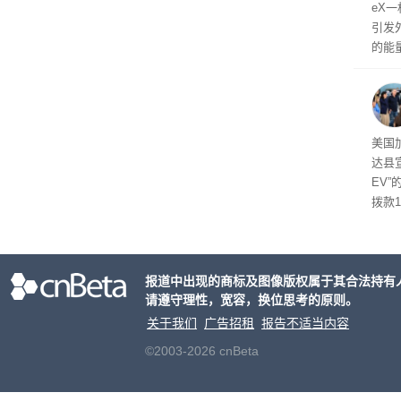
eX
引发
的能
析撞
了解
后续
政策
美国
达县宣
EV
拨款
者提
惠及
报道中出现的商标及图像版权属于其合法持有
请遵守理性，宽容，换位思考的原则。
关于我们
广告招租
报告不适当内容
©2003-2026 cnBeta