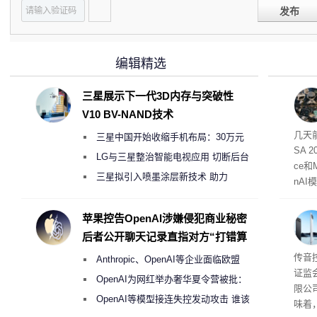
发布
编辑精选
三星展示下一代3D内存与突破性
V10 BV-NAND技术
大事
几天前
三星中国开始收缩手机布局：30万元
SA 2
月销售额不达标门店 将被逐步清退
LG与三星整治智能电视应用 切断后台
ce和
偷偷共享带宽的违规行为
三星拟引入喷墨涂层新技术 助力
nAI
Galaxy S27 Ultra进一步缩减镜头模组厚
幕曝光
家模型
度
苹果控告OpenAI涉嫌侵犯商业秘密
研究
后者公开聊天记录直指对方“打错算
还要
盘”
港股
传音
Anthropic、OpenAI等企业面临欧盟
证监
《人工智能法案》全新执法权限审查
OpenAI为网红举办奢华夏令营被批：
限公
2000美元一晚 遭讽“反乌托邦”
OpenAI等模型接连失控发动攻击 谁该
味着