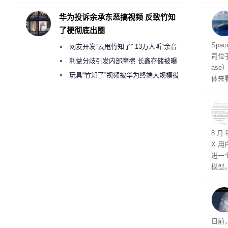
承担法律责任？
据备
2亿
华为投诉余承东恶搞视频 反致竹知
了梗彻底出圈
海
Spa
网友开发“云甩竹知了” 13万人听“余音
司位
绕梁”
利益分歧引发内部摩擦 长鑫存储被曝
as
曾将华为驻场工程师驱逐出研发基地
玩具“竹知了”视频被华为终端大规模投
体来
诉下架
尤其
2米
海岸
8 月
X 用
进一
模型。
迄今
与 G
日前