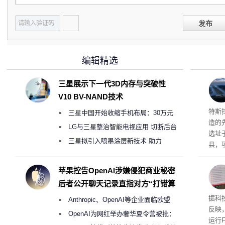
发布
编辑精选
三星展示下一代3D内存与突破性
V10 BV-NAND技术
Ter
特斯拉
三星中国开始收缩手机布局：30万元
造的先
月销售额不达标门店 将被逐步清退
LG与三星整治智能电视应用 切断后台
选址
偷偷共享带宽的违规行为
三星拟引入喷墨涂层新技术 助力
县，
Galaxy S27 Ultra进一步缩减镜头模组厚
公司
在社
度
苹果控告OpenAI涉嫌侵犯商业秘密
疑问
后者公开聊天记录直指对方“打错算
建筑”
盘”
患
据科技
Anthropic、OpenAI等企业面临欧盟
超 1
反映，
《人工智能法案》全新执法权限审查
OpenAI为网红举办奢华夏令营被批：
运行F