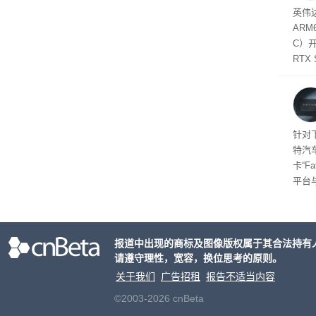
SD
英伟达
在线
态
AR
件是
C）
软件
RTX
年晚
将到
的技
起售
针对
特汽
卡“F
平台
为2
车的
报道中出现的商标及图像版权属于其合法持有
请遵守理性，宽容，换位思考的原则。
关于我们
广告招租
报告不适当内容
©2003-2026 cnBeta