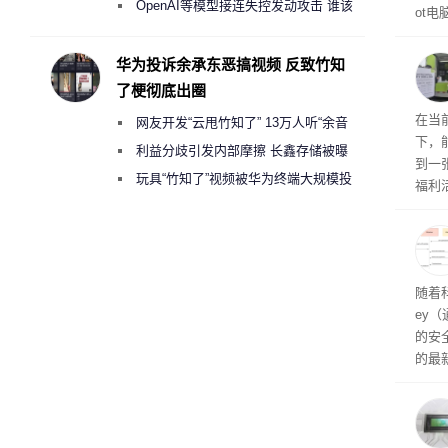
2000美元一晚 遭讽“反乌托邦”
OpenAI等模型接连失控发动攻击 谁该
ot
承担法律责任？
损坏
华为投诉余承东恶搞视频 反致竹知
了梗彻底出圈
RTX
在当
网友开发“云甩竹知了” 13万人听“余音
下，
绕梁”
利益分歧引发内部摩擦 长鑫存储被曝
到一
曾将华为驻场工程师驱逐出研发基地
玩具“竹知了”视频被华为终端大规模投
福利活
诉下架
英伟
州格
家提供
卡（F
户面
随着科
这一
ey
（Veri
的安全
的最新
失。研
内存
以利用
并窃取