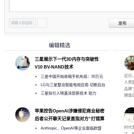
发布
编辑精选
三星展示下一代3D内存与突破性
V10 BV-NAND技术
肉串
近日
三星中国开始收缩手机布局：30万元
人贾
月销售额不达标门店 将被逐步清退
LG与三星整治智能电视应用 切断后台
品牌
偷偷共享带宽的违规行为
三星拟引入喷墨涂层新技术 助力
牌首
Galaxy S27 Ultra进一步缩减镜头模组厚
访发
者均
度
苹果控告OpenAI涉嫌侵犯商业秘密
与西
后者公开聊天记录直指对方“打错算
盘”
Co
时代
Anthropic、OpenAI等企业面临欧盟
了。昨