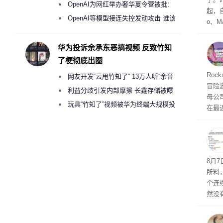
《人工智能法案》全新执法权限审查
OpenAI为网红举办奢华夏令营被批：
起，自
2000美元一晚 遭讽“反乌托邦”
OpenAI等模型接连失控发动攻击 谁该
o、M
承担法律责任？
自动模
和操
华为投诉余承东恶搞视频 反致竹知
命令
了梗彻底出圈
起来，
期
Roc
网友开发“云甩竹知了” 13万人听“余音
防御
冒险
气将
绕梁”
利益分歧引发内部摩擦 长鑫存储被曝
母公司T
发效
曾将华为驻场工程师驱逐出研发基地
玩具“竹知了”视频被华为终端大规模投
在最近
诉下架
时，Ta
ss 
悄悄
8月
所料
个连
然没
就开
有品