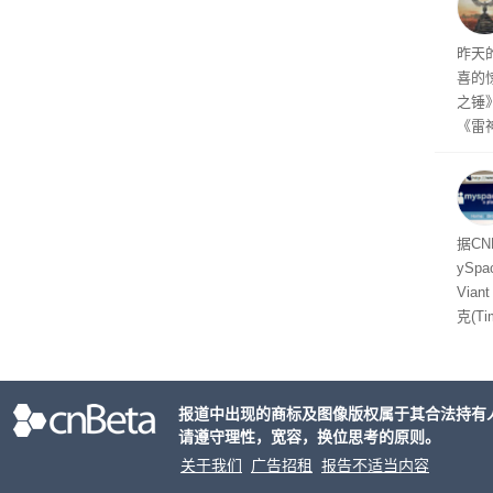
着—
线了
昨天
喜的
之锤
《雷
mes
ox、
出震
据C
yS
Via
克(T
ris
合适
户对
报道中出现的商标及图像版权属于其合法持有
算法
请遵守理性，宽容，换位思考的原则。
老牌
关于我们
广告招租
报告不适当内容