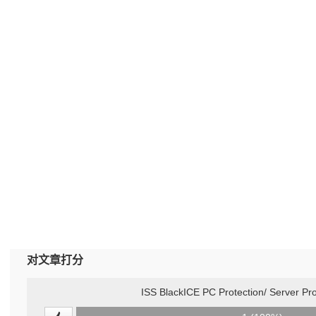
对文章打分
ISS BlackICE PC Protection/ Server Pro