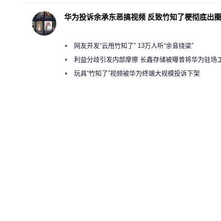
华为投诉余承东恶搞视频 反致竹知了梗彻底出
网友开发“云甩竹知了” 13万人听“余音绕梁”
利益分歧引发内部摩擦 长鑫存储被曝曾将华为驻场
师驱逐出研发基地
玩具“竹知了”视频被华为终端大规模投诉下架