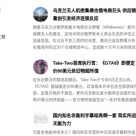
圈
乌克兰无人机密集袭击俄电商巨头 供应链
重创引发经济连锁反应
随着乌克兰对俄罗斯最大电商巨头野莓（Wildberries）展开
规模无人机袭击，这场冲突对俄罗斯本土商业生态的冲击正
工程
加速显现。在过去不到三周的时间里，袭击已波及野莓分布
在俄境内的近20个仓储物流中心，造成数十万平方米的库房
被毁，并引发大规模火灾。据卫星图像分析评估，被毁损的
仓储面积已超过118万平方米，占该平台总仓储容量的五分
Take-Two首席执行官：《GTA6》即便定
一以上。
价80美元依旧物超所值
在长达数月的猜测发酵后，Take-Two于今年6月正式公布，
《GTA6》基础版定价80美元，且该版本并未包含全部游戏
容。这笔开销并不算低，更何况多数玩家大概率还会额外加
购20美元的终极版——官方称终极版包含“一系列专属高端
具、武器、服装，以及贯穿杰森与露西娅整条故事线的专属
剧情内容”。但Take-Two首席执行官斯特劳斯·泽尔尼克认为
国内知名非盈利字幕组再倒一家 现实所迫
就游戏的内容体量而言，这个定价已经相当划算。
无能为力
为爱发电能持续多久？国内知名非营利中日双语字幕制作组