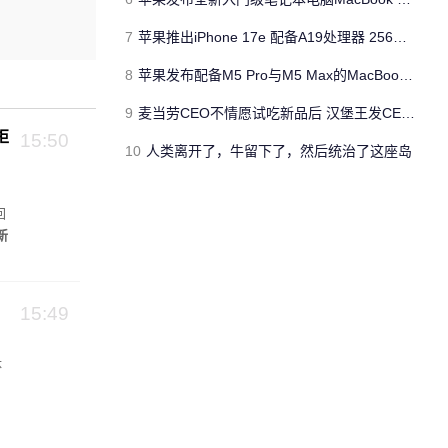
7
苹果推出iPhone 17e 配备A19处理器 256GB容量起步 刘海屏依旧
8
苹果发布配备M5 Pro与M5 Max的MacBook Pro 本地AI能力再升级 ​
9
麦当劳CEO不情愿试吃新品后 汉堡王发CEO狠咬皇堡视频借势营销
拒
15:50
10
人类离开了，牛留下了，然后统治了这座岛
回
新
15:49
体