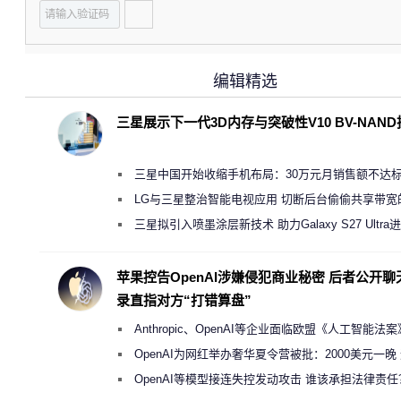
编辑精选
三星展示下一代3D内存与突破性V10 BV-NAN
三星中国开始收缩手机布局：30万元月销售额不达
店 将被逐步清退
LG与三星整治智能电视应用 切断后台偷偷共享带宽
规行为
三星拟引入喷墨涂层新技术 助力Galaxy S27 Ultra
缩减镜头模组厚度
苹果控告OpenAI涉嫌侵犯商业秘密 后者公开聊
录直指对方“打错算盘”
Anthropic、OpenAI等企业面临欧盟《人工智能法
新执法权限审查
OpenAI为网红举办奢华夏令营被批：2000美元一晚
“反乌托邦”
OpenAI等模型接连失控发动攻击 谁该承担法律责任