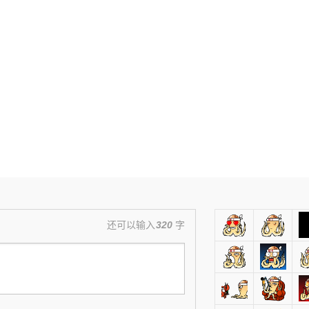
还可以输入
320
字