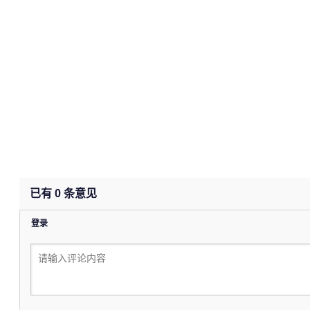
已有
0
条意见
登录