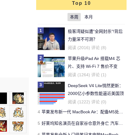
Top 10
本周
本月
1
极客湾疑似遭"全网封杀"!背后
力量深不可测？
阅读 (2016) 评论 (8)
2
苹果升级iPad Air 搭载M4 芯
片、支持 Wi‑Fi 7 售价不变
阅读 (1264) 评论 (1)
3
DeepSeek V4 Lite悄然更新：
2000亿小参数性能逼近美国顶
流
阅读 (1222) 评论 (0)
4
苹果发布新一代 MacBook Air：配备M5处理器 性能、存储与 AI 全面升级 ​
5
好莱坞知名演员在自家谷仓意外身亡 汽车搭电时突然自燃
6
苹果发布全新入门级笔记本电脑MacBook Neo 起售价599美元