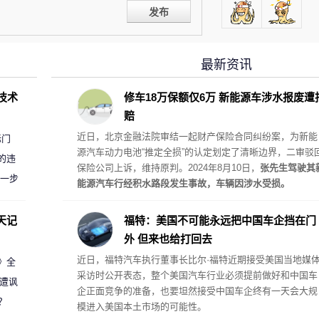
发布
最新资讯
D技术
修车18万保额仅6万 新能源车涉水报废遭
赔
近日，北京金融法院审结一起财产保险合同纠纷案，为新能
标门
源汽车动力电池“推定全损”的认定划定了清晰边界，二审驳
的违
保险公司上诉，维持原判。2024年8月10日，
张先生驾驶其
进一步
能源汽车行经积水路段发生事故，车辆因涉水受损。
天记
福特：美国不可能永远把中国车企挡在门
外 但来也给打回去
近日，福特汽车执行董事长比尔·福特近期接受美国当地媒
案》全
采访时公开表态，整个美国汽车行业必须提前做好和中国车
 遭讽
企正面竞争的准备，也要坦然接受中国车企终有一天会大规
？
模进入美国本土市场的可能性。