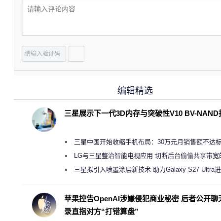
编辑精选
三星展示下一代3D内存与突破性V10 BV-NAN
三星中国开始收缩手机布局：30万元月销售额不达
店 将被逐步清退
LG与三星整治智能电视应用 切断后台偷偷共享带宽
规行为
三星拟引入喷墨涂层新技术 助力Galaxy S27 Ultra
缩减镜头模组厚度
苹果控告OpenAI涉嫌侵犯商业秘密 后者公开聊
录直指对方“打错算盘”