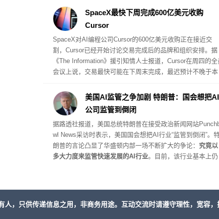
经几乎没有内部消化的空间。
SpaceX最快下周完成600亿美元收购
Cursor
SpaceX对AI编程公司Cursor的600亿美元收购正在接近交
割，Cursor已经开始讨论交易完成后的品牌和组织安排。据
《The Information》援引知情人士报道，Cursor在周四的
会议上说，交易最快可能在下周末完成，最迟预计不晚于本
月底，具体时间仍取决于监管审批。SpaceX在6月提交的文
件显示，双方已经签署换股并购协议，对Cursor的隐含估值
美国AI监管之争加剧 特朗普：国会想把AI
600亿美元，交易预计于第三季度完成。
公司监管到倒闭
据路透社报道，美国总统特朗普在接受政治新闻网站Punchb
wl News采访时表示，美国国会想把AI行业“监管到倒闭”。
朗普的言论凸显了华盛顿内部一场不断扩大的争论：
究竟以
多大力度来监管快速发展的AI行业
。目前，该行业基本上仍
是在没有新联邦法规约束的情况下发展。美国国会议员已提
出了
一系列尚未取得进展的方案
，其中一项法案
要求最强大
I模型的开发者提交模型进行独立安全审计
。
有人，只供传递信息之用，非商务用途。互动交流时请遵守理性，宽容，