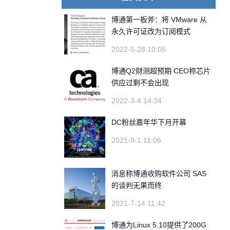
博通第一板斧：将 VMware 从
永久许可证改为订阅模式
2022-5-28 10:05
博通Q2财测超预期 CEO称芯片
供应过剩不会出现
2022-3-4 14:34
DC粉丝嘉年华下月开幕
2021-9-1 11:06
消息称博通收购软件公司 SAS
的谈判无果而终
2021-7-14 11:42
博通为Linux 5.10提供了200G