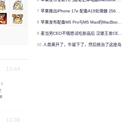
7
苹果推出iPhone 17e 配备A19处理器 256GB容量起步 刘海屏依旧
8
苹果发布配备M5 Pro与M5 Max的MacBook Pro 本地AI能力再升级 ​
9
麦当劳CEO不情愿试吃新品后 汉堡王发CEO狠咬皇堡视频借势营销
10
人类离开了，牛留下了，然后统治了这座岛
13:44
I
全
0
将
13:39