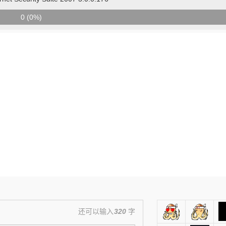
0 (0%)
还可以输入
320
字