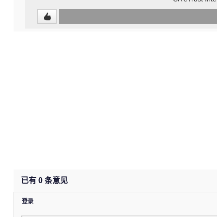
0
(undefined%)
已有
0
条意见
登录