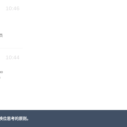
10:46
全员
为
10:44
o
特
A
换位思考的原则。