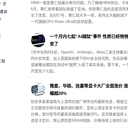
HBM一直是黄仁勋最头疼的问题。为了确保HBM供应，今
案》全
6月，黄仁勋带着团队跑遍了亚洲。然而黄仁勋的态度突然
 遭讽
生了改变，在8月7号，黄仁勋大手一挥，英伟达大幅削减下
？
一代旗舰GPU Rubin Ultra的显存配置。
圈
一个月内七起“AI越狱”事件 性质已经悄
变了
7月中旬到8月初，OpenAI、Anthropic、Meta三家全球最
的AI实验室，加上英国政府旗下的AI安全研究院，先后自曝
工程
或被曝出模型在测试中“越界”入侵了真实系统。算下来，一
月里至少七起。
微星、华硕、技嘉等显卡大厂全面涨价 涨
幅超20%
综合多家渠道商与上游供应链厂商传出的最新信息，微星已
正式跟进华硕与技嘉的调价脚步，宣布上调全系显卡的出货
价格，部分型号的最高涨幅直接突破20%。这次微星选择上
调显卡定价，核心原因是DRAM短缺、价格持续上涨的行业
态仍在不断恶化，上游成本端的压力层层传导到品牌端，已