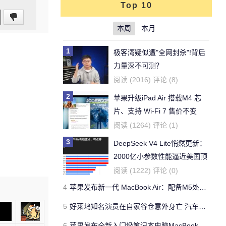
Top 10
本周
本月
1
极客湾疑似遭"全网封杀"!背后
力量深不可测？
阅读 (2016) 评论 (8)
2
苹果升级iPad Air 搭载M4 芯
片、支持 Wi‑Fi 7 售价不变
阅读 (1264) 评论 (1)
3
DeepSeek V4 Lite悄然更新：
2000亿小参数性能逼近美国顶
流
阅读 (1222) 评论 (0)
4
苹果发布新一代 MacBook Air：配备M5处理器 性能、存储与 AI 全面升级 ​
5
好莱坞知名演员在自家谷仓意外身亡 汽车搭电时突然自燃
6
苹果发布全新入门级笔记本电脑MacBook Neo 起售价599美元