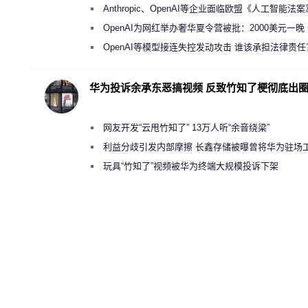
Anthropic、OpenAI等企业面临欧盟《人工智能法
新执法权限审查
OpenAI为网红举办奢华夏令营被批：2000美元一晚
“反乌托邦”
OpenAI等模型接连失控发动攻击 谁该承担法律责任
华为投诉余承东恶搞视频 反致竹知了梗彻底出
网友开发“云甩竹知了” 13万人听“余音绕梁”
利益分歧引发内部摩擦 长鑫存储被曝曾将华为驻场
师驱逐出研发基地
玩具“竹知了”视频被华为终端大规模投诉下架