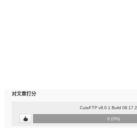
对文章打分
CuteFTP v8.0.1 Build 08.17.
0
0 (0%)
(undefined%)