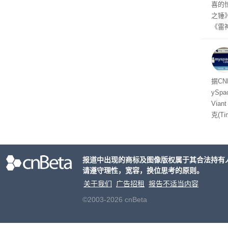
喜的
之锤
《雷
mes
ox、
出震
据C
yS
Via
克(T
ris
合适
户对
报道中出现的商标及图像版权属于其合法持有
算法
请遵守理性，宽容，换位思考的原则。
老牌
关于我们
广告招租
报告不适当内容
©2003-2026 cnBeta