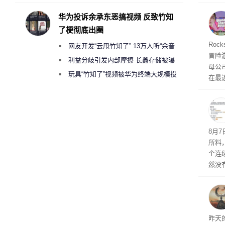
承担法律责任？
自动模
和操
华为投诉余承东恶搞视频 反致竹知
命令
了梗彻底出圈
起来，
期
Roc
网友开发“云甩竹知了” 13万人听“余音
防御
冒险
气将
绕梁”
利益分歧引发内部摩擦 长鑫存储被曝
母公司T
发效
曾将华为驻场工程师驱逐出研发基地
玩具“竹知了”视频被华为终端大规模投
在最近
诉下架
时，Ta
ss 
悄悄
8月
所料
个连
然没
就开
有品
着—
线了
昨天