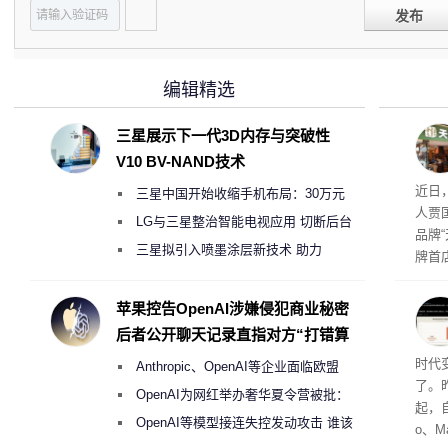
发布
编辑精选
三星展示下一代3D内存与突破性
V10 BV-NAND技术
肉串
近日
三星中国开始收缩手机布局：30万元
人贾
月销售额不达标门店 将被逐步清退
LG与三星整治智能电视应用 切断后台
品牌
偷偷共享带宽的违规行为
三星拟引入喷墨涂层新技术 助力
牌首
Galaxy S27 Ultra进一步缩减镜头模组厚
访发
者均
度
苹果控告OpenAI涉嫌侵犯商业秘密
与西
后者公开聊天记录直指对方“打错算
盘”
Co
时代
Anthropic、OpenAI等企业面临欧盟
了。昨
《人工智能法案》全新执法权限审查
OpenAI为网红举办奢华夏令营被批：
起，自
2000美元一晚 遭讽“反乌托邦”
OpenAI等模型接连失控发动攻击 谁该
o、M