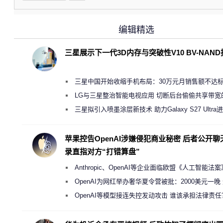
编辑精选
三星展示下一代3D内存与突破性V10 BV-NAN
三星中国开始收缩手机布局：30万元月销售额不达
店 将被逐步清退
LG与三星整治智能电视应用 切断后台偷偷共享带宽
规行为
三星拟引入喷墨涂层新技术 助力Galaxy S27 Ultra
缩减镜头模组厚度
苹果控告OpenAI涉嫌侵犯商业秘密 后者公开聊
录直指对方“打错算盘”
Anthropic、OpenAI等企业面临欧盟《人工智能法
新执法权限审查
OpenAI为网红举办奢华夏令营被批：2000美元一晚
“反乌托邦”
OpenAI等模型接连失控发动攻击 谁该承担法律责任