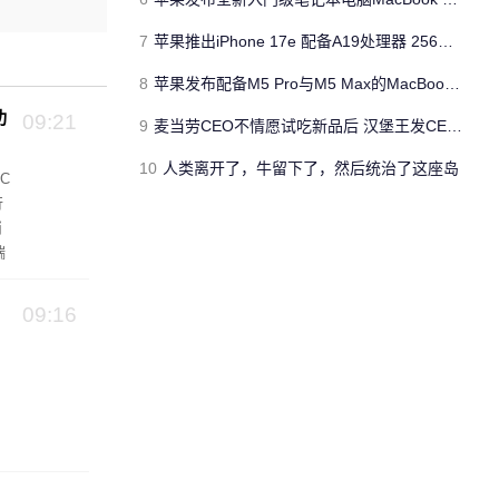
7
苹果推出iPhone 17e 配备A19处理器 256GB容量起步 刘海屏依旧
8
苹果发布配备M5 Pro与M5 Max的MacBook Pro 本地AI能力再升级 ​
功
09:21
9
麦当劳CEO不情愿试吃新品后 汉堡王发CEO狠咬皇堡视频借势营销
10
人类离开了，牛留下了，然后统治了这座岛
C
行
消
端
09:16
，