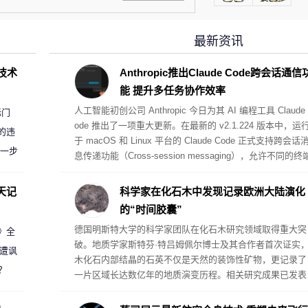
最新资讯
D技术
Anthropic推出Claude Code跨会话通信
能 提升多任务协作效率
人工智能初创公司 Anthropic 今日为其 AI 编程工具 Claude 
标门
ode 推出了一项重大更新。在最新的 v2.1.224 版本中，运
的违
于 macOS 和 Linux 平台的 Claude Code 正式支持跨会话
进一步
息传递功能（Cross-session messaging），允许不同的终
会话之间互相发送信息、共享发现、解答疑问并协调工作。
天记
科学家在化石木中发现记录欧洲大陆演化
的“时间胶囊”
德国明斯特大学的科学家团队在化石木研究领域取得重大突
案》全
破。地质学家斯特芬·特吕姆佩尔博士及其合作者首次证实
 遭讽
木化石内部结晶的石英不仅是天然的装饰性矿物，更记录了
？
一片区域长达数亿年的地质演变历程。相关研究成果已发表
在《科学报告》期刊上。