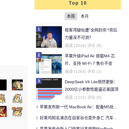
Top 10
本周
本月
1
极客湾疑似遭"全网封杀"!背后
力量深不可测？
阅读 (2016) 评论 (8)
2
苹果升级iPad Air 搭载M4 芯
片、支持 Wi‑Fi 7 售价不变
阅读 (1264) 评论 (1)
3
DeepSeek V4 Lite悄然更新：
2000亿小参数性能逼近美国顶
流
阅读 (1222) 评论 (0)
4
苹果发布新一代 MacBook Air：配备M5处理器 性能、存储与 AI 全面升级 ​
5
好莱坞知名演员在自家谷仓意外身亡 汽车搭电时突然自燃
6
苹果发布全新入门级笔记本电脑MacBook Neo 起售价599美元