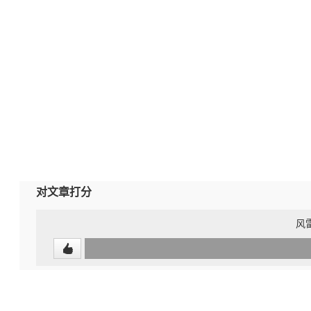
对文章打分
风雷
0
(undefined%)