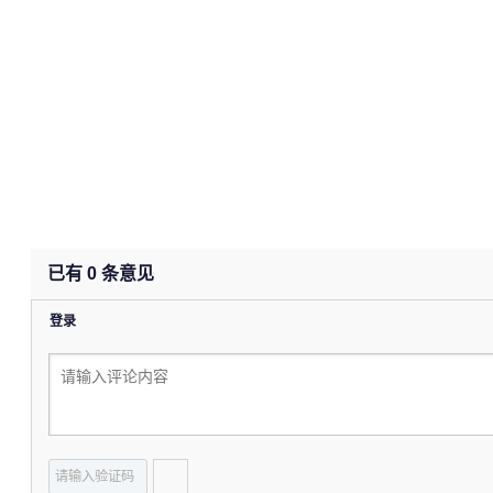
已有
0
条意见
登录