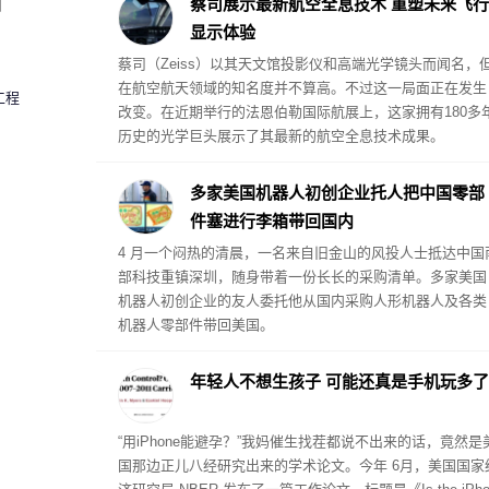
圈
蔡司展示最新航空全息技术 重塑未来飞行
显示体验
蔡司（Zeiss）以其天文馆投影仪和高端光学镜头而闻名，
在航空航天领域的知名度并不算高。不过这一局面正在发生
工程
改变。在近期举行的法恩伯勒国际航展上，这家拥有180多
历史的光学巨头展示了其最新的航空全息技术成果。
多家美国机器人初创企业托人把中国零部
件塞进行李箱带回国内
4 月一个闷热的清晨，一名来自旧金山的风投人士抵达中国
部科技重镇深圳，随身带着一份长长的采购清单。多家美国
机器人初创企业的友人委托他从国内采购人形机器人及各类
机器人零部件带回美国。
年轻人不想生孩子 可能还真是手机玩多了
“用iPhone能避孕？”我妈催生找茬都说不出来的话，竟然是
国那边正儿八经研究出来的学术论文。今年 6月，美国国家