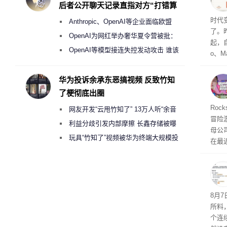
后者公开聊天记录直指对方“打错算
盘”
Co
时代
Anthropic、OpenAI等企业面临欧盟
了。昨
《人工智能法案》全新执法权限审查
OpenAI为网红举办奢华夏令营被批：
起，自
2000美元一晚 遭讽“反乌托邦”
OpenAI等模型接连失控发动攻击 谁该
o、M
承担法律责任？
自动模
和操
华为投诉余承东恶搞视频 反致竹知
命令
了梗彻底出圈
起来，
期
Roc
网友开发“云甩竹知了” 13万人听“余音
防御
冒险
气将
绕梁”
利益分歧引发内部摩擦 长鑫存储被曝
母公司T
发效
曾将华为驻场工程师驱逐出研发基地
玩具“竹知了”视频被华为终端大规模投
在最近
诉下架
时，Ta
ss 
悄悄
8月
所料
个连