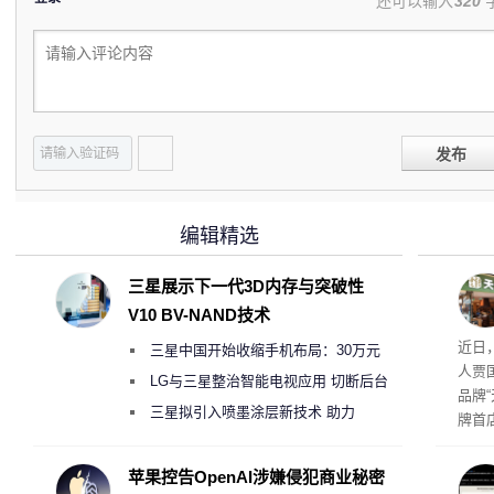
还可以输入
320
发布
编辑精选
三星展示下一代3D内存与突破性
V10 BV-NAND技术
肉串
近日
三星中国开始收缩手机布局：30万元
人贾
月销售额不达标门店 将被逐步清退
LG与三星整治智能电视应用 切断后台
品牌
偷偷共享带宽的违规行为
三星拟引入喷墨涂层新技术 助力
牌首
Galaxy S27 Ultra进一步缩减镜头模组厚
访发
者均
度
苹果控告OpenAI涉嫌侵犯商业秘密
与西