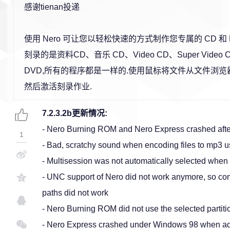
感谢tienan投递
使用 Nero 可让您以轻松快速的方式制作您专属的 CD 和
刻录的是资料CD、音乐 CD、Video CD、Super Video
DVD,所有的程序都是一样的.使用鼠标将文件从文件浏览
然后激活刻录作业.
7.2.3.2b更新情况:
- Nero Burning ROM and Nero Express crashed afte
1
- Bad, scratchy sound when encoding files to mp3 us
- Multisession was not automatically selected when 
- UNC support of Nero did not work anymore, so co
paths did not work
- Nero Burning ROM did not use the selected partiti
- Nero Express crashed under Windows 98 when add