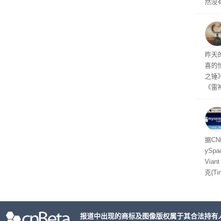
然没
就开
有品
着—
线了
昨天
喜的
之锤
《雷
mes
ox、
出震
据C
yS
Via
克(T
ris
合适
户对
报道中出现的商标及图像版权属于其合法持有
算法