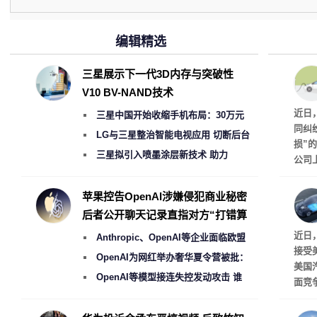
编辑精选
三星展示下一代3D内存与突破性
V10 BV-NAND技术
近日
三星中国开始收缩手机布局：30万元
同纠
月销售额不达标门店 将被逐步清退
LG与三星整治智能电视应用 切断后台
损”
偷偷共享带宽的违规行为
三星拟引入喷墨涂层新技术 助力
公司
Galaxy S27 Ultra进一步缩减镜头模组厚
先生
事故
度
苹果控告OpenAI涉嫌侵犯商业秘密
后者公开聊天记录直指对方“打错算
盘”
给打
近日
Anthropic、OpenAI等企业面临欧盟
接受
《人工智能法案》全新执法权限审查
OpenAI为网红举办奢华夏令营被批：
美国
2000美元一晚 遭讽“反乌托邦”
OpenAI等模型接连失控发动攻击 谁
面竞
该承担法律责任？
有一
性。