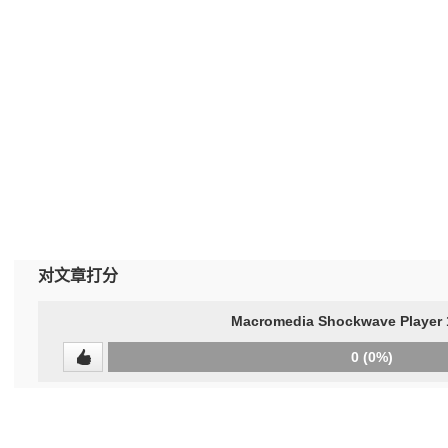
对文章打分
Macromedia Shockwave Player 1
0
0 (0%)
(undefined%)