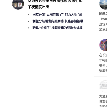
华为投诉余承东恶搞视频 反致竹知
了梗彻底出圈
经济
随着
网友开发“云甩竹知了” 13万人听“余
（Wi
音绕梁”
利益分歧引发内部摩擦 长鑫存储被曝
这场
曾将华为驻场工程师驱逐出研发基地
玩具“竹知了”视频被华为终端大规模
加速
投诉下架
击已
物流
毁，
评估
依旧
在长达
米，
年6
上。
美元
这笔
率还
称终
器、
事线的
为爱
执行
日双
内容
布暂