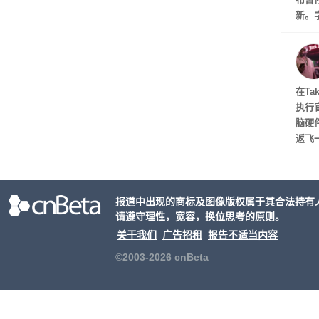
新。
流媒
在Ta
执行
脑硬
返飞
按官
任意
“绝
报道中出现的商标及图像版权属于其合法持有
请遵守理性，宽容，换位思考的原则。
关于我们
广告招租
报告不适当内容
©2003-2026 cnBeta