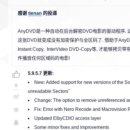
感谢
tienan
的投递
AnyDVD是一种自动在后台解密DVD电影的驱动程序. 
这张DVD就变成没有加密保护与全区码了. 借助于AnyDVD, 
Instant Copy, InterVideo DVD-Copy等,
件播放任何区域码的电影!
5.9.5.7 更新:
New: Added support for new versions of the So
0
unreadable Sectors"
Change: The option to remove unreferenced and
Fix: Error with Nero Recode and Macrovision
Updated ElbyCDIO access layer
Some minor fixes and improvements