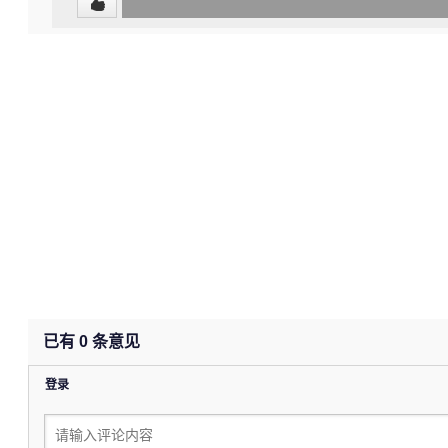
0
(undefined%)
已有
0
条意见
登录