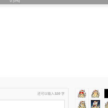
0 (0%)
还可以输入
320
字