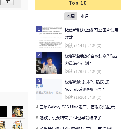
Top 10
本周
本月
1
微信新能力上线 可查图片使用
次数
阅读 (2141) 评论 (0)
2
极客湾疑似遭"全网封杀"!背后
力量深不可测？
阅读 (1762) 评论 (8)
3
极客湾遭"封杀"引热议 连
YouTube视频都下架了
阅读 (1620) 评论 (0)
4
三星Galaxy S26 Ultra发布：首发隐私显示屏、骁龙 8 Elite Gen 5与60W闪充
5
魅族手机要结束了 但也早就结束了
6
苹果升级iPad Air 搭载M4 芯片、支持 Wi‑Fi 7 售价不变