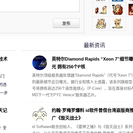
发布
最新资讯
D技术
英特尔Diamond Rapids “Xeon 7”细节曝
光 拥有256个P核
英特尔顶级服务器处理器“Diamond Rapids”（代号“Xeon 7”
标门
的最新细节近日曝光，据行业知情人士透露，该系列旗舰型
的违
号将拥有高达256个高性能核心（P-Core），旨在直接对标
进一步
MD下一代“EPYC Venice”服务器芯片。
天记
约翰·罗梅罗爆料 id软件曾借台湾盗版商
广《毁灭战士》
id Software联合创始人、《雷神之锤》与《毁灭战士》系列
案》全