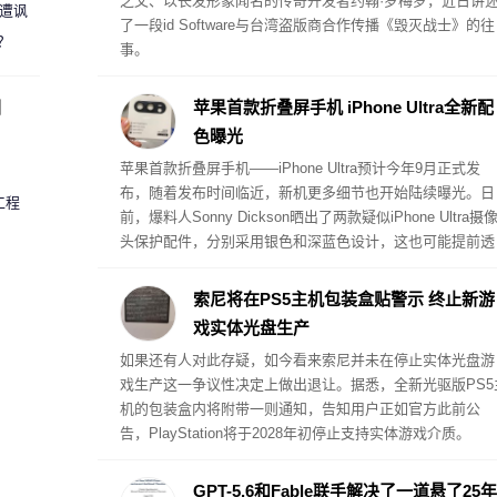
之父、以长发形象闻名的传奇开发者约翰·罗梅罗，近日讲
 遭讽
了一段id Software与台湾盗版商合作传播《毁灭战士》的往
？
事。
圈
苹果首款折叠屏手机 iPhone Ultra全新配
色曝光
苹果首款折叠屏手机——iPhone Ultra预计今年9月正式发
布，随着发布时间临近，新机更多细节也开始陆续曝光。日
工程
前，爆料人Sonny Dickson晒出了两款疑似iPhone Ultra摄
头保护配件，分别采用银色和深蓝色设计，这也可能提前透
露了iPhone Ultra的首发配色。
索尼将在PS5主机包装盒贴警示 终止新游
戏实体光盘生产
如果还有人对此存疑，如今看来索尼并未在停止实体光盘游
戏生产这一争议性决定上做出退让。据悉，全新光驱版PS5
机的包装盒内将附带一则通知，告知用户正如官方此前公
告，PlayStation将于2028年初停止支持实体游戏介质。
GPT-5.6和Fable联手解决了一道悬了25年