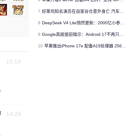
7
好莱坞知名演员在自家谷仓意外身亡 汽车搭电时突然自燃
8
DeepSeek V4 Lite悄然更新：2000亿小参数性能逼近美国顶流
9
Google高层提前暗示：Android 17不再只是操作系统
10
苹果推出iPhone 17e 配备A19处理器 256GB容量起步 刘海屏依旧
15:18
）
A
推
14:29