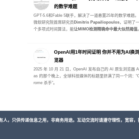
的数学难题
GPT-5.6和Fable 5联手，解决了一道悬置25年的数学难题。
微软研究院首席研究员
Dimitris Papailiopoulos
，证明了
个多项式时间算法，能
让MIMO检测精确命中最大似然阈值
OpenAI用1年时间证明 你并不用为AI换
览器
2025 年 10 月 21 日，OpenAI 发布自己的 AI 原生浏览器 At
as 的那个晚上，全球科技媒体的标题里挤满了同一个词：“C
rome 杀手”。
有人，只供传递信息之用，非商务用途。互动交流时请遵守理性，宽容，