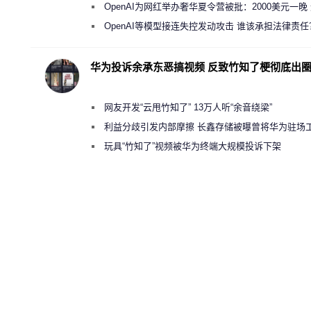
新执法权限审查
OpenAI为网红举办奢华夏令营被批：2000美元一晚
“反乌托邦”
OpenAI等模型接连失控发动攻击 谁该承担法律责任
华为投诉余承东恶搞视频 反致竹知了梗彻底出
网友开发“云甩竹知了” 13万人听“余音绕梁”
利益分歧引发内部摩擦 长鑫存储被曝曾将华为驻场
师驱逐出研发基地
玩具“竹知了”视频被华为终端大规模投诉下架