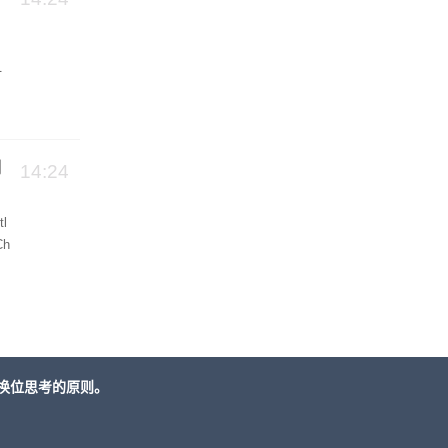
一
。
浏
14:24
l
h
换位思考的原则。