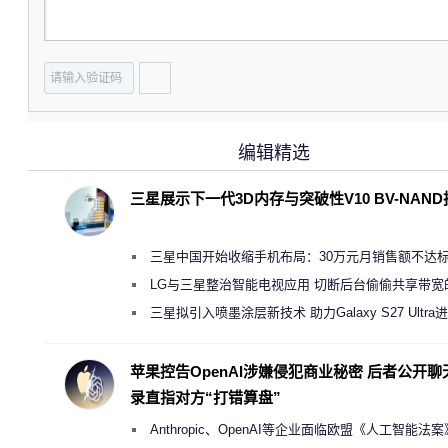
编辑精选
三星展示下一代3D内存与突破性V10 BV-NAN
三星中国开始收缩手机布局：30万元月销售额不达
店 将被逐步清退
LG与三星整治智能电视应用 切断后台偷偷共享带宽
规行为
三星拟引入喷墨涂层新技术 助力Galaxy S27 Ultra
缩减镜头模组厚度
苹果控告OpenAI涉嫌侵犯商业秘密 后者公开聊
录直指对方“打错算盘”
Anthropic、OpenAI等企业面临欧盟《人工智能法