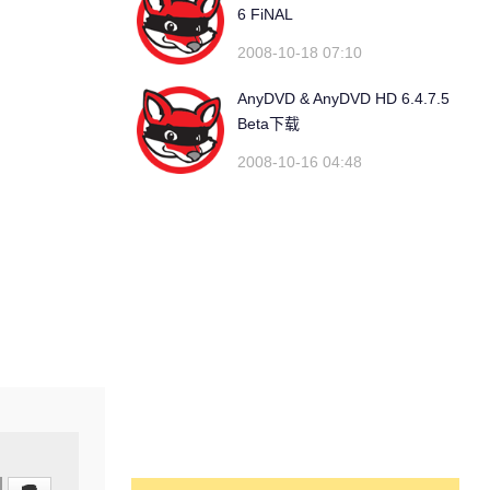
6 FiNAL
2008-10-18 07:10
AnyDVD & AnyDVD HD 6.4.7.5
Beta下载
2008-10-16 04:48