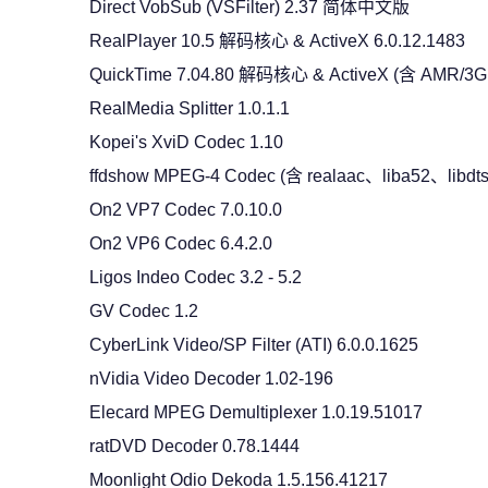
Direct VobSub (VSFilter) 2.37 简体中文版
RealPlayer 10.5 解码核心 & ActiveX 6.0.12.1483
QuickTime 7.04.80 解码核心 & ActiveX (含 AMR/3
RealMedia Splitter 1.0.1.1
Kopei's XviD Codec 1.10
ffdshow MPEG-4 Codec (含 realaac、liba52、libdts
On2 VP7 Codec 7.0.10.0
On2 VP6 Codec 6.4.2.0
Ligos Indeo Codec 3.2 - 5.2
GV Codec 1.2
CyberLink Video/SP Filter (ATI) 6.0.0.1625
nVidia Video Decoder 1.02-196
Elecard MPEG Demultiplexer 1.0.19.51017
ratDVD Decoder 0.78.1444
Moonlight Odio Dekoda 1.5.156.41217