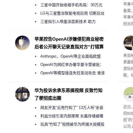
了
苹果
三星中国开始收缩手机布局：30万元
备案
月销售额不达标门店 将被逐步清退
LG与三星整治智能电视应用 切断后台
苹果
偷偷共享带宽的违规行为
三星拟引入喷墨涂层新技术 助力
经出
Galaxy S27 Ultra进一步缩减镜头模组厚
ac 
度
苹果控告OpenAI涉嫌侵犯商业秘密
后者公开聊天记录直指对方“打错算
盘”
内窥
来自
Anthropic、OpenAI等企业面临欧盟
表最
《人工智能法案》全新执法权限审查
OpenAI为网红举办奢华夏令营被批：
游玩
2000美元一晚 遭讽“反乌托邦”
OpenAI等模型接连失控发动攻击 谁该
能，
承担法律责任？
球》
训练
华为投诉余承东恶搞视频 反致竹知
了梗彻底出圈
近日
网友开发“云甩竹知了” 13万人听“余音
同纠
绕梁”
利益分歧引发内部摩擦 长鑫存储被曝
损”
曾将华为驻场工程师驱逐出研发基地
玩具“竹知了”视频被华为终端大规模投
公司
诉下架
先生