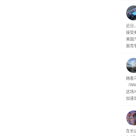
事故
给打
近日
接受
美国
面竞
有一
性。
经济
随着
（Wi
这场
加速
击已
物流
毁，
评估
依旧
在长达
米，