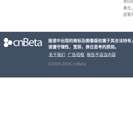
年6
上。
美元
这笔
率还
称终
器、
报道中出现的商标及图像版权属于其合法持有
事线的
请遵守理性，宽容，换位思考的原则。
行官
容体
关于我们
广告招租
报告不适当内容
©2003-2026 cnBeta