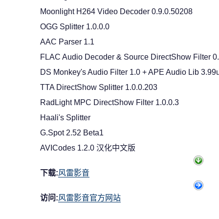
Moonlight H264 Video Decoder 0.9.0.50208
OGG Splitter 1.0.0.0
AAC Parser 1.1
FLAC Audio Decoder & Source DirectShow Filter 0.
DS Monkey's Audio Filter 1.0 + APE Audio Lib 3.99
TTA DirectShow Splitter 1.0.0.203
RadLight MPC DirectShow Filter 1.0.0.3
Haali's Splitter
G.Spot 2.52 Beta1
AVICodes 1.2.0 汉化中文版
下载:
风雷影音
访问:
风雷影音官方网站