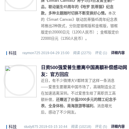
牌《Smart Canvas》将于5月9日发售全新产
品，联动诞生45周年的《哈罗 凯蒂猫》纪念
款，多种主题随时切换不断变换好心情。
本次
的《Smart Canvas》联动凯蒂猫45周年纪念表
将推出2种款式，分别是银框版和金框版，银框
版定价20000日元（1200人民币）；金框版定价
22000日元（1350人民币）。
科技
raymon725 2019-04-29 15:00
阅读 (2275)
评论 (1)
详细内容
日资500强爱普生撤离中国高额补偿感动网
友：官方回应
近日，有不少微博大V都转发了这样一条消息
——爱普生要撤离中国市场了，高端制造业正
在加速逃离深圳。不过爱普生给了离职员工高
额补偿，
还赠送了价值2000多元的精工纪念手
表、全身体检、南海旅游等福利
。消息曝光
后，感动了不少网友。
科技
study875 2019-03-15 10:44
阅读 (10218)
评论 (5)
详细内容