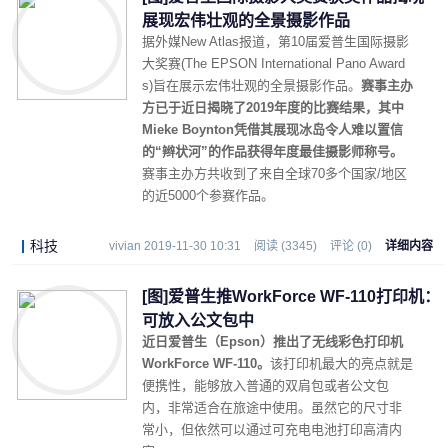
展现宏伟壮观的全景摄影作品
据外媒New Atlas报道，第10届爱普生国际摄影
大奖赛(The EPSON International Pano Award
s)旨在展示宏伟壮观的全景摄影作品。
赛事主办
方已于近日揭晓了2019年度的比赛结果，其中
Mieke Boynton凭借其展现冰岛令人难以置信
的“辫状河”的作品获得年度最佳摄影师称号。
赛事主办方共收到了来自全球70多个国家/地区
的近5000个参赛作品。
科技
vivian 2019-11-30 10:31
阅读 (3345)
评论 (0)
详细内容
[图]爱普生推WorkForce WF-110打印机：
可放入公文包中
近日爱普生（Epson）推出了无线彩色打印机
WorkForce WF-110。
该打印机最大的亮点就是
便携性，能够放入普通的双肩包或者公文包
内，非常适合在旅途中使用。虽然它的尺寸非
常小，但依然可以通过可充电电池打印高清内