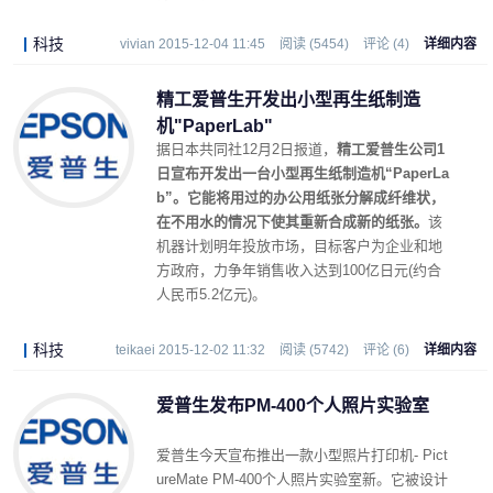
钟可获得约14张A4纸张，8小时可再生制造约6
720张A4纸。
科技
vivian 2015-12-04 11:45
阅读 (5454)
评论 (4)
详细内容
精工爱普生开发出小型再生纸制造
机"PaperLab"
据日本共同社12月2日报道，
精工爱普生公司1
日宣布开发出一台小型再生纸制造机“PaperLa
b”。它能将用过的办公用纸张分解成纤维状，
在不用水的情况下使其重新合成新的纸张。
该
机器计划明年投放市场，目标客户为企业和地
方政府，力争年销售收入达到100亿日元(约合
人民币5.2亿元)。
科技
teikaei 2015-12-02 11:32
阅读 (5742)
评论 (6)
详细内容
爱普生发布PM-400个人照片实验室
爱普生今天宣布推出一款小型照片打印机- Pict
ureMate PM-400个人照片实验室新。它被设计