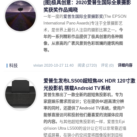
[图]极具创意：2020爱普生国际全景摄影
奖获奖作品揭晓
一年一度的
爱普生国际全景摄影奖
(The EPSON
International Pano Awards)专注于全景摄影艺
术，是世界上最引人注目的摄影比赛之一。
今
年的一系列精彩作品提供了极具创意的各种图
像，从崇高的广袤风景到色彩斑斓的建筑构图
等。
科技
vivian 2020-10-27 11:40
阅读 (2720)
评论 (0)
详细内容
爱普生发布LS500超短焦4K HDR 120寸激
光投影机 搭载Android TV系统
爱普生推出了一款全新的超短焦投影机，专为
家庭娱乐需求而设计；它在提供4K超高清分辨
率的同时，还提供了Android TV系统，使用户
能够直接访问和投射他们最喜爱的流媒体应用
的内容。
与其他超短焦投影机一样，爱普生Epi
qVision Ultra LS500的设计让它可以非常靠近墙
壁或屏幕，在狭小的空间里将图像投射到目标