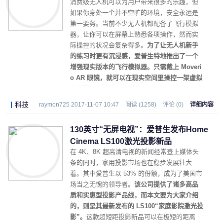
消费级无人机可以为用户带来很多的乐趣，但
如果你身处一个并不空旷的环境，安全永远是
第一要务。当前不少无人机都配备了飞行模拟
器，让你可以在屏幕上熟悉各项操作，然而实
际操控的状况会复杂得多。
为了让无人机新手
的练习时更有沉浸感，爱普生特地推出了一个
增强现实版本的飞行模拟器。只需戴上 Moveri
o AR 眼镜，就可以在现实空间里操控一架虚拟
的大疆 Mavic Pro 无人机。
科技
raymon725 2017-11-07 10:47
阅读 (1258)
评论 (0)
详细内容
130英寸“无屏电视”：爱普生发布Home
Cinema LS100激光投影新品
在 4K、8K 超高清电视的新闻经常登上媒体头
条的同时，家用投影市场也在稳步发展壮大
着。其中爱普生以 53% 的份额，成为了美国市
场当之无愧的领导者。
该公司提供了诸多高品
质和实惠型投影产品线，而本文要为大家介绍
的，则是其最新发布的 LS100“家庭影院激光投
影”。
这款超短距投影新品可以在极短的距离