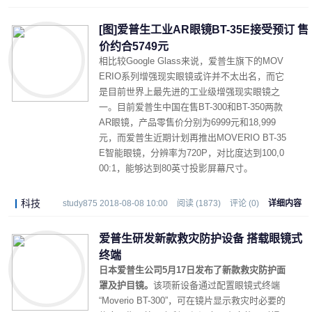
[图]爱普生工业AR眼镜BT-35E接受预订 售
价约合5749元
相比较Google Glass来说，爱普生旗下的MOV
ERIO系列增强现实眼镜或许并不太出名，而它
是目前世界上最先进的工业级增强现实眼镜之
一。目前爱普生中国在售BT-300和BT-350两款
AR眼镜，产品零售价分别为6999元和18,999
元，而爱普生近期计划再推出MOVERIO BT-35
E智能眼镜，分辨率为720P，对比度达到100,0
00:1，能够达到80英寸投影屏幕尺寸。
科技
study875 2018-08-08 10:00
阅读 (1873)
评论 (0)
详细内容
爱普生研发新款救灾防护设备 搭载眼镜式
终端
日本爱普生公司5月17日发布了新款救灾防护面
罩及护目镜。
该项新设备通过配置眼镜式终端
“Moverio BT-300”，可在镜片显示救灾时必要的