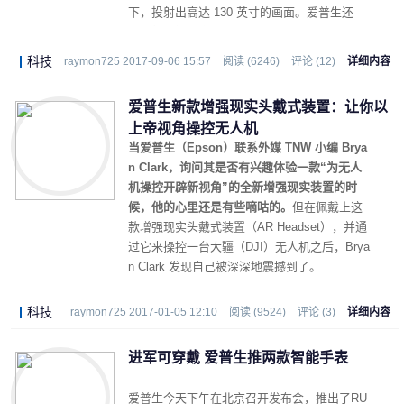
下，投射出高达 130 英寸的画面。爱普生还
称，如果搭配高品质幕布，其画质甚至可媲美
液晶电视。
科技
raymon725 2017-09-06 15:57
阅读 (6246)
评论 (12)
详细内容
爱普生新款增强现实头戴式装置：让你以
上帝视角操控无人机
当爱普生（Epson）联系外媒 TNW 小编 Brya
n Clark，询问其是否有兴趣体验一款“为无人
机操控开辟新视角”的全新增强现实装置的时
候，他的心里还是有些嘀咕的。
但在佩戴上这
款增强现实头戴式装置（AR Headset），并通
过它来操控一台大疆（DJI）无人机之后，Brya
n Clark 发现自己被深深地震撼到了。
科技
raymon725 2017-01-05 12:10
阅读 (9524)
评论 (3)
详细内容
进军可穿戴 爱普生推两款智能手表
爱普生今天下午在北京召开发布会，推出了RU