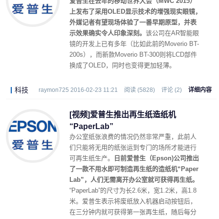
爱普生在去年的移动世界大会（MWC 2015）
上发布了采用OLED显示技术的增强现实眼镜，
外媒记者有望现场体验了一番早期原型，并表
示效果确实令人印象深刻。
该公司在AR智能眼
镜的开发上已有多年（比如此前的Moverio BT-
200s），而新款Moverio BT-300则将LCD部件
换成了OLED，同时也变得更加轻薄。
科技
raymon725 2016-02-23 11:21
阅读 (5828)
评论 (2)
详细内容
[视频]爱普生推出再生纸造纸机
“PaperLab”
办公室纸张浪费的情况仍然非常严重，此前人
们只能将无用的纸张运到专门的场所才能进行
可再生纸生产。
日前爱普生（Epson)公司推出
了一款不用水即可制造再生纸的造纸机“Paper
Lab”，人们无需离开办公室就可获得再生纸。
“PaperLab”的尺寸为长2.6米，宽1.2米，高1.8
米。爱普生表示将废纸放入机器启动按钮后，
在三分钟内就可获得第一张再生纸，随后每分