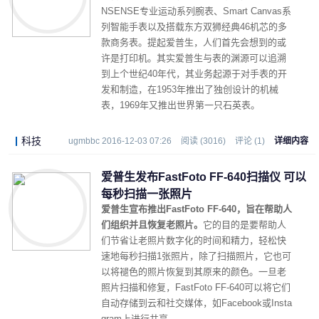
NSENSE专业运动系列腕表、Smart Canvas系
列智能手表以及搭载东方双狮经典46机芯的多
款商务表。提起爱普生，人们首先会想到的或
许是打印机。其实爱普生与表的渊源可以追溯
到上个世纪40年代，其业务起源于对手表的开
发和制造，在1953年推出了独创设计的机械
表，1969年又推出世界第一只石英表。
科技
ugmbbc 2016-12-03 07:26
阅读 (3016)
评论 (1)
详细内容
爱普生发布FastFoto FF-640扫描仪 可以
每秒扫描一张照片
爱普生宣布推出FastFoto FF-640，旨在帮助人
们组织并且恢复老照片。
它的目的是要帮助人
们节省让老照片数字化的时间和精力，轻松快
速地每秒扫描1张照片，除了扫描照片，它也可
以将褪色的照片恢复到其原来的颜色。一旦老
照片扫描和修复，FastFoto FF-640可以将它们
自动存储到云和社交媒体，如Facebook或Insta
gram上进行共享。