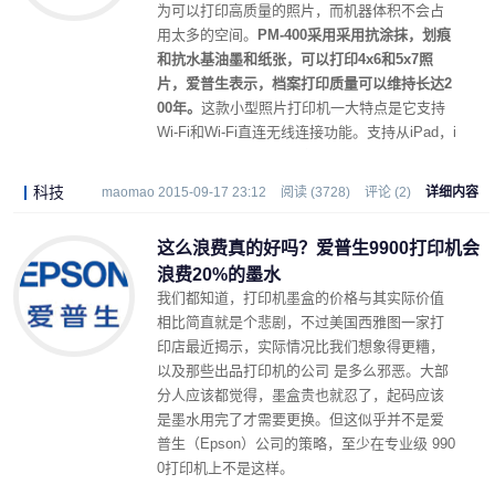
为可以打印高质量的照片，而机器体积不会占
用太多的空间。
PM-400采用采用抗涂抹，划痕
和抗水基油墨和纸张，可以打印4x6和5x7照
片，爱普生表示，档案打印质量可以维持长达2
00年。
这款小型照片打印机一大特点是它支持
Wi-Fi和Wi-Fi直连无线连接功能。支持从iPad，i
Phone和Android设备直接打印。
科技
maomao 2015-09-17 23:12
阅读 (3728)
评论 (2)
详细内容
这么浪费真的好吗？爱普生9900打印机会
浪费20%的墨水
我们都知道，打印机墨盒的价格与其实际价值
相比简直就是个悲剧，不过美国西雅图一家打
印店最近揭示，实际情况比我们想象得更糟，
以及那些出品打印机的公司 是多么邪恶。大部
分人应该都觉得，墨盒贵也就忍了，起码应该
是墨水用完了才需要更换。但这似乎并不是爱
普生（Epson）公司的策略，至少在专业级 990
0打印机上不是这样。