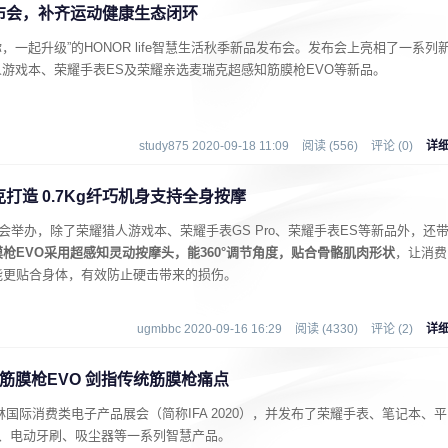
布会，补齐运动健康生态闭环
，一起升级”的HONOR life智慧生活秋季新品发布会。发布会上亮相了一系列
人游戏本、荣耀手表ES及荣耀亲选麦瑞克超感知筋膜枪EVO等新品。
study875 2020-09-18 11:09
阅读 (556)
评论 (0)
详
造 0.7Kg纤巧机身支持全身按摩
会举办，除了荣耀猎人游戏本、荣耀手表GS Pro、荣耀手表ES等新品外，还
枪EVO采用超感知灵动按摩头，能360°调节角度，贴合骨骼肌肉形状
，让消费
能更贴合身体，有效防止硬击带来的损伤。
ugmbbc 2020-09-16 16:29
阅读 (4330)
评论 (2)
详
筋膜枪EVO 剑指传统筋膜枪痛点
林国际消费类电子产品展会（简称IFA 2020），并发布了荣耀手表、笔记本、平
枪、电动牙刷、吸尘器等一系列智慧产品。