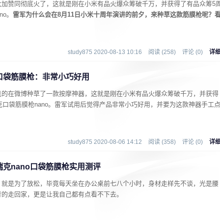
大加赞同彻底火了，这就是刚在小米有品火爆众筹破千万，并获得了有品众筹5
no。
雷军为什么会在8月11日小米十周年演讲的前夕，来种草这款筋膜枪呢？
study875 2020-08-13 10:16
阅读 (258)
评论 (0)
详
口袋筋膜枪：非常小巧好用
见的在微博种草了一款按摩神器，这就是刚在小米有品火爆众筹破千万，并获得
瑞克口袋筋膜枪nano。雷军试用后觉得产品非常小巧好用，并要为这款神器手工
study875 2020-08-06 14:12
阅读 (358)
评论 (0)
详
克nano口袋筋膜枪实用测评
，就是为了放松，毕竟每天坐在办公桌前七八个小时，身材走样先不谈，光是腰
背的走回家，更是让我自己都有点看不下去。