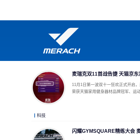
首页
影视
音乐
游
麦瑞克双11首战告捷 天猫京
11月1日第一波双十一狂欢正式开启
荣获天猫家用健身器材品牌冠军、运
科技
闪耀GYMSQUARE精练大会