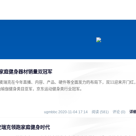
戏
动漫
趣闻
科学
软件
主题
排行
东家庭健身器材销量双冠军
，麦瑞克在今年直播、内容、产品、硬件等全面发力的布局下，双11迎来开门红
动瑜伽健身类目亚军，京东运动健身类行业冠军。
ugmbbc 2020-11-04 17:14
阅读 (581)
评论 (0)
详
 麦瑞克领跑家庭健身时代