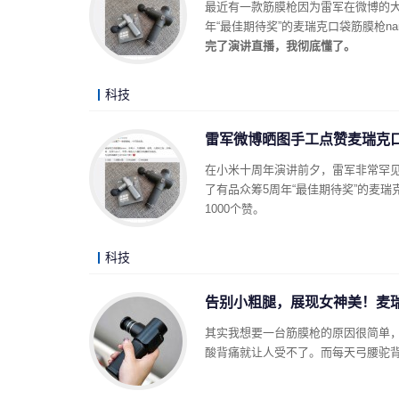
最近有一款筋膜枪因为雷军在微博的
年“最佳期待奖”的麦瑞克口袋筋膜枪na
完了演讲直播，我彻底懂了。
科技
雷军微博晒图手工点赞麦瑞克
在小米十周年演讲前夕，雷军非常罕
了有品众筹5周年“最佳期待奖”的麦
1000个赞。
科技
告别小粗腿，展现女神美！麦瑞
其实我想要一台筋膜枪的原因很简单
酸背痛就让人受不了。而每天弓腰驼