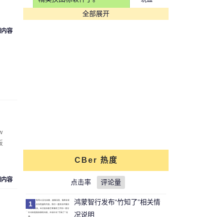
全部展开
对文章:
快压发布告用户书 称国产软件生
存实乃不易
的评论
细内容
这锤子也是锤子得狠，改个
铲铲名字
cyk553312
对文章:
罗永浩自曝锤子科技要改名：“锤
子”在四川不太雅观
的评论
[s:哭]看到Annual Income那
w
项我估计在座各位都活不长
魏魏
板
了。。。。
CBer 热度
对文章:
你还能活多久？这个寿命计算器
细内容
可以给出答案
点击率
的评论
评论量
鸿蒙智行发布“竹知了”相关情
1
刚看完王老吉的贴，刚下的
况说明