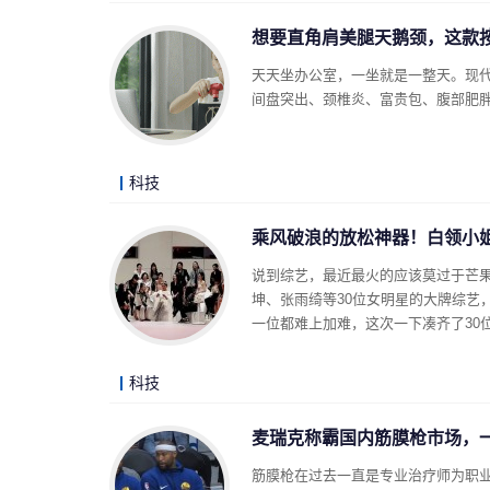
想要直角肩美腿天鹅颈，这款
天天坐办公室，一坐就是一整天。现
间盘突出、颈椎炎、富贵包、腹部肥
科技
乘风破浪的放松神器！白领小姐
说到综艺，最近最火的应该莫过于芒
坤、张雨绮等30位女明星的大牌综艺
一位都难上加难，这次一下凑齐了30
科技
麦瑞克称霸国内筋膜枪市场，
筋膜枪在过去一直是专业治疗师为职业