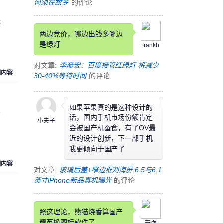
何须在故乡
的评论
新
两边竞价，哪边出钱多哪边
是绿灯
frankh
对文章:
李彦宏：百度接管红绿灯 将减少
细内容
30-40%等待时间
的评论
如果苹果真的是这种设计的
带
话，国内手机市场份额肯定
小夫子
会被国产机蚕食，有了OV最
近的设计创新，下一部手机
我更倾向于国产了
细内容
对文章:
玻璃后盖+窄边框刘海屏:6.5与6.1
英寸iPhone新品真机曝光
的评论
照这理论，熊猫烧香算国产
精英换图标软件了。
玩血