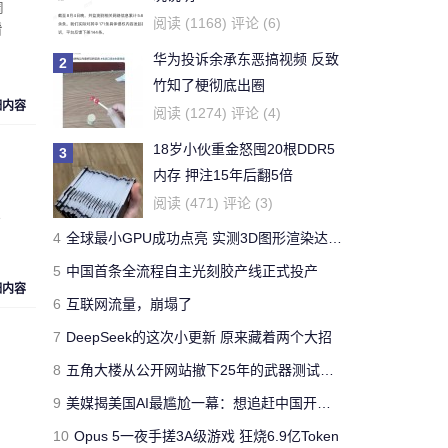
周
结论，老鼠实验不适用于
牛天王
阅读 (1168) 评论 (6)
看
人。
华为投诉余承东恶搞视频 反致
2
对文章:
吃胖算我输 华人学者今日带来减
竹知了梗彻底出圈
肥新思路
的评论
细内容
阅读 (1274) 评论 (4)
18岁小伙重金怒囤20根DDR5
3
开了一年了，操控很好 -
内存 押注15年后翻5倍
Forza Horizon 3 用户
Yeb123
阅读 (471) 评论 (3)
点
对文章:
全球最快量产SUV兰博基尼Urus
4
全球最小GPU成功点亮 实测3D图形渲染达15帧
正式发布 中国售价313万
的评论
5
中国首条全流程自主光刻胶产线正式投产
细内容
6
互联网流量，崩塌了
国有国法，咖有咖规
jimmyfluore
7
DeepSeek的这次小更新 原来藏着两个大招
对文章:
玩家网吧玩《绝地求生：大逃
8
五角大楼从公开网站撤下25年的武器测试报告 担心对手借AI挖掘漏洞
杀》开挂被制裁 网管无限重启其电脑
的
评论
9
美媒揭美国AI最尴尬一幕：想追赶中国开源模型 却没人愿意投钱
10
Opus 5一夜手搓3A级游戏 狂烧6.9亿Token