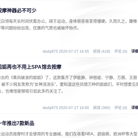
按摩神器必不可少
代白领每天长时间伏案办公，疏于运动，身体很容易变得僵硬。久而久之，腰椎
胖等问题纷纷出现，优雅的气质也被破坏殆尽。
study875 2020-07-27 16:45
阅读 (418)
评论 (0)
详
姐再也不用上SPA馆去按摩
果台的《乘风破浪的姐姐》了，这款集齐了伊能静、钟丽缇、宁静、万茜、王丽
，被不少网友笑称为“女神消消乐”，要知道这些风情万种的姐姐们，平时想要见
位，也难怪能够吸引如此多的关注了。
study875 2020-07-27 16:00
阅读 (365)
评论 (0)
详
一年推出7款新品
运动员按摩时才会使用的专业器械，我们在收看NBA、超级碗、欧洲杯等大型