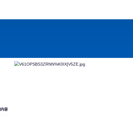
，
细内容