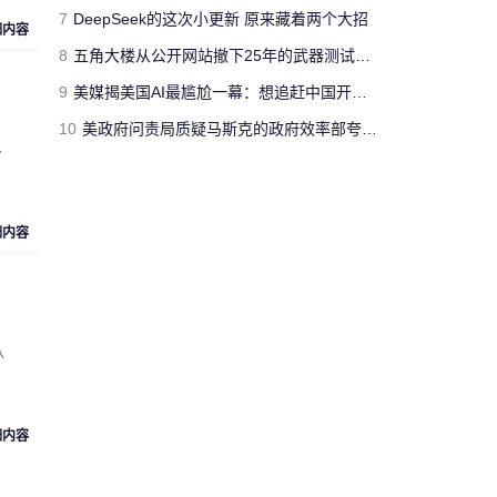
jimmyfluore
7
DeepSeek的这次小更新 原来藏着两个大招
细内容
对文章:
玩家网吧玩《绝地求生：大逃
8
五角大楼从公开网站撤下25年的武器测试报告 担心对手借AI挖掘漏洞
杀》开挂被制裁 网管无限重启其电脑
的
评论
9
美媒揭美国AI最尴尬一幕：想追赶中国开源模型 却没人愿意投钱
10
美政府问责局质疑马斯克的政府效率部夸大工作成果 草率且具有欺骗性
.
“人工智障”果不其然。[s:黑]
Cloud_Atlas
对文章:
Siri再闹乌龙：将西语神曲
细内容
《Despacito》认作保加利亚国歌
的评论
“复兴号”从北京到上海跑一
趟，单程1318公里，记录的
匿名人士
认
数据达300多兆。相比之下，
73万字的《红楼梦》所占数
据空间仅有1.7兆。 亏你想的
出来 这么比
细内容
来自
湖北武汉
的匿名人士对文章:
“复兴号”