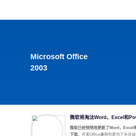
首页
影视
音乐
游
Microsoft Office
2003
微软将淘汰Word、Excel和Powe
微软已经悄悄地更新了Word，Excel
下架
。开发Office兼容包是为了允