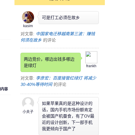
可是打工必须在故乡
kasim
对文章:
中国家电迁移越南第三波：赚钱
何须在故乡
的评论
两边竞价，哪边出钱多哪边
是绿灯
frankh
对文章:
李彦宏：百度接管红绿灯 将减少
30-40%等待时间
的评论
细内容
如果苹果真的是这种设计的
话，国内手机市场份额肯定
小夫子
会被国产机蚕食，有了OV最
近的设计创新，下一部手机
我更倾向于国产了