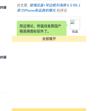
对文章:
玻璃后盖+窄边框刘海屏:6.5与6.1
细内容
英寸iPhone新品真机曝光
的评论
照这理论，熊猫烧香算国产
精英换图标软件了。
玩血
全部展开
对文章:
快压发布告用户书 称国产软件生
存实乃不易
的评论
细内容
这锤子也是锤子得狠，改个
铲铲名字
cyk553312
对文章:
罗永浩自曝锤子科技要改名：“锤
子”在四川不太雅观
的评论
[s:哭]看到Annual Income那
项我估计在座各位都活不长
魏魏
了。。。。