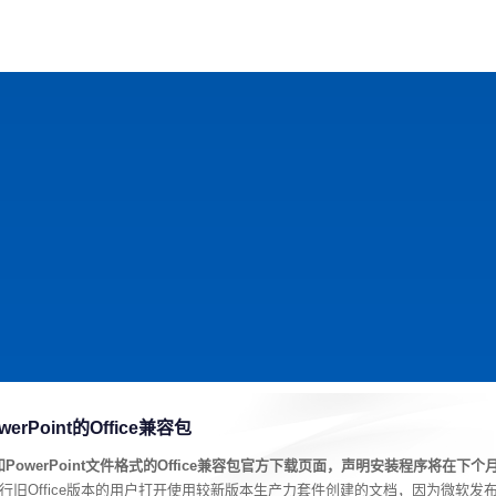
戏
动漫
趣闻
科学
软件
主题
排行
rPoint的Office兼容包
和PowerPoint文件格式的Office兼容包官方下载页面，声明安装程序将在下个
许运行旧Office版本的用户打开使用较新版本生产力套件创建的文档，因为微软发