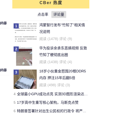
CBer 热度
对文章:
你还能活多久？这个寿命计算器
可以给出答案
点击率
的评论
评论量
细内容
鸿蒙智行发布“竹知了”相关情
1
刚看完王老吉的贴，刚下的
况说明
结论，老鼠实验不适用于
牛天王
阅读 (1478) 评论 (9)
人。
华为投诉余承东恶搞视频 反致
2
对文章:
吃胖算我输 华人学者今日带来减
竹知了梗彻底出圈
肥新思路
的评论
阅读 (1438) 评论 (4)
细内容
18岁小伙重金怒囤20根DDR5
3
开了一年了，操控很好 -
内存 押注15年后翻5倍
Forza Horizon 3 用户
Yeb123
阅读 (498) 评论 (3)
对文章:
全球最快量产SUV兰博基尼Urus
4
全球最小GPU成功点亮 实测3D图形渲染达15帧
正式发布 中国售价313万
的评论
5
17岁高中生重写核心架构，马斯克点赞
6
特朗普签署针对出生公民权的行政令 将严厉打击“生育旅游”
国有国法，咖有咖规