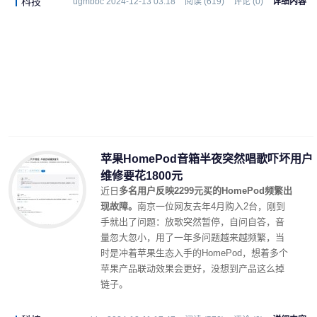
科技
ugmbbc 2024-12-13 03:18
阅读 (619)
评论 (0)
详细内容
苹果HomePod音箱半夜突然唱歌吓坏用户
维修要花1800元
近日
多名用户反映2299元买的HomePod频繁出
现故障。
南京一位网友去年4月购入2台，刚到
手就出了问题：放歌突然暂停，自问自答，音
量忽大忽小，用了一年多问题越来越频繁，当
时是冲着苹果生态入手的HomePod，想着多个
苹果产品联动效果会更好，没想到产品这么掉
链子。