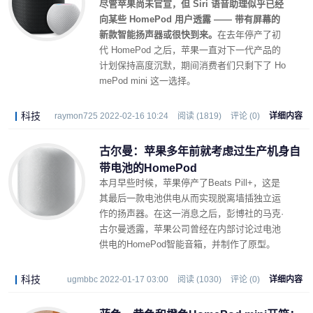
尽管苹果尚未官宣，但 Siri 语音助理似乎已经
向某些 HomePod 用户透露 —— 带有屏幕的
新款智能扬声器或很快到来。
在去年停产了初
代 HomePod 之后，苹果一直对下一代产品的
计划保持高度沉默，期间消费者们只剩下了 Ho
mePod mini 这一选择。
科技
raymon725 2022-02-16 10:24
阅读 (1819)
评论 (0)
详细内容
古尔曼：苹果多年前就考虑过生产机身自
带电池的HomePod
本月早些时候，苹果停产了Beats Pill+，这是
其最后一款电池供电从而实现脱离墙插独立运
作的扬声器。在这一消息之后，彭博社的马克·
古尔曼透露，苹果公司曾经在内部讨论过电池
供电的HomePod智能音箱，并制作了原型。
科技
ugmbbc 2022-01-17 03:00
阅读 (1030)
评论 (0)
详细内容