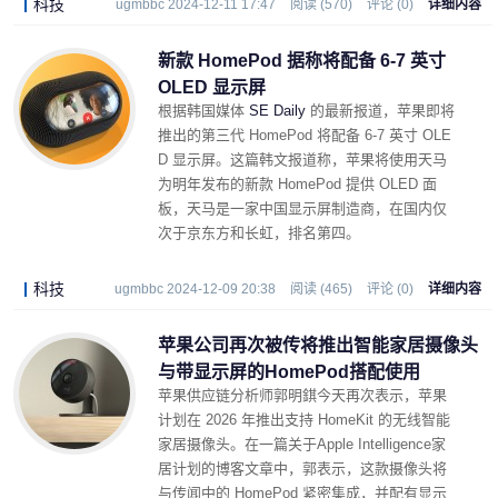
科技
ugmbbc 2024-12-11 17:47
阅读 (570)
评论 (0)
详细内容
新款 HomePod 据称将配备 6-7 英寸
OLED 显示屏
根据韩国媒体
SE Daily
的最新报道，苹果即将
推出的第三代 HomePod 将配备 6-7 英寸 OLE
D 显示屏。这篇韩文报道称，苹果将使用天马
为明年发布的新款 HomePod 提供 OLED 面
板，天马是一家中国显示屏制造商，在国内仅
次于京东方和长虹，排名第四。
科技
ugmbbc 2024-12-09 20:38
阅读 (465)
评论 (0)
详细内容
苹果公司再次被传将推出智能家居摄像头
与带显示屏的HomePod搭配使用
苹果供应链分析师郭明錤今天再次表示，苹果
计划在 2026 年推出支持 HomeKit 的无线智能
家居摄像头。在一篇关于Apple Intelligence家
居计划的博客文章中，郭表示，这款摄像头将
与传闻中的 HomePod 紧密集成，并配有显示