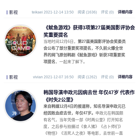
影视
teikaei 2021-12-14 13:50
阅读 (1636)
评论 (0)
详细内容
《鱿鱼游戏》获得3项第27届美国影评协会
奖重要提名
当地时间12月6日，
第27届美国影评协会奖委员
会公布了部分重要奖项提名，不久前火爆全世
界的网飞原创韩剧《鱿鱼游戏》斩获3项重要奖
项提名
，一起来了解下。
影视
vivian 2021-12-07 16:50
阅读 (1262)
评论 (0)
详细内容
韩国导演申政元因病去世 年仅47岁 代表作
《时失2公里》
来自韩媒12月4日的报道称，知名导演申政元已
经因败血症去世，年仅47岁。
申政元在韩国颇
有名气，当年凭借一部《时两公里》打开知名
度，之后参与拍摄过《食人猪》《占卜师们》
《物怪》《活死人之夜》等电影，去世前一直