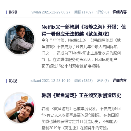
影视
vivian 2021-12-29 08:27
阅读 (1769)
评论 (0)
详细内容
Netflix又一部韩剧《寂静之海》开播：值
得一看但应无法超越《鱿鱼游戏》
今年早些时候，Netflix上的一部韩国原创剧《鱿
鱼游戏》不仅成为了过去几年中最大的国际热
门之一，还成为了Netflix历史上最受欢迎的原创
节目。在流媒体服务的头28天，Netflix的用户
花了超过16亿小时观看这部电视剧。
影视
teikaei 2021-12-28 10:19
阅读 (4353)
评论 (3)
详细内容
韩剧《鱿鱼游戏》正在颁奖季创造历史
韩剧 《鱿鱼游戏》已成年度现象，不仅成为Net
flix有史以来收视率最高的原创剧集，在美国颁
奖季也陆续获得肯定并且创造历史，不知能否
复制2019年《寄生虫》在颁奖季的奇迹。