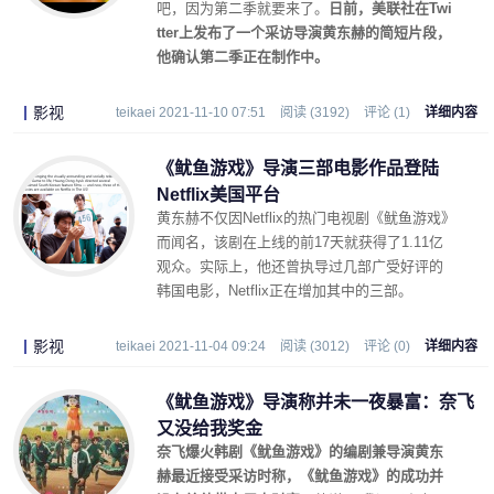
吧，因为第二季就要来了。
日前，美联社在Twi
tter上发布了一个采访导演黄东赫的简短片段，
他确认第二季正在制作中。
影视
teikaei 2021-11-10 07:51
阅读 (3192)
评论 (1)
详细内容
《鱿鱼游戏》导演三部电影作品登陆
Netflix美国平台
黄东赫不仅因Netflix的热门电视剧《鱿鱼游戏》
而闻名，该剧在上线的前17天就获得了1.11亿
观众。实际上，他还曾执导过几部广受好评的
韩国电影，Netflix正在增加其中的三部。
影视
teikaei 2021-11-04 09:24
阅读 (3012)
评论 (0)
详细内容
《鱿鱼游戏》导演称并未一夜暴富：奈飞
又没给我奖金
奈飞爆火韩剧《鱿鱼游戏》的编剧兼导演黄东
赫最近接受采访时称，《鱿鱼游戏》的成功并