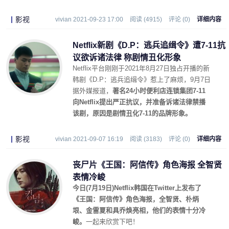
影视
vivian 2021-09-23 17:00
阅读 (4915)
评论 (0)
详细内容
Netflix新剧《D.P：逃兵追缉令》遭7-11抗
议欲诉诸法律 称剧情丑化形象
Netflix平台刚刚于2021年8月27日独占开播的新
韩剧《D.P：逃兵追缉令》惹上了麻烦，9月7日
据外媒报道，
著名24小时便利店连锁集团7-11
向Netflix提出严正抗议，并准备诉诸法律禁播
该剧，原因是剧情丑化7-11的品牌形象。
影视
vivian 2021-09-07 16:19
阅读 (3183)
评论 (0)
详细内容
丧尸片《王国：阿信传》角色海报 全智贤
表情冷峻
今日(7月19日)Netflix韩国在Twitter上发布了
《王国：阿信传》角色海报，全智贤、朴炳
垠、金雷夏和具乔焕亮相，他们的表情十分冷
峻。
一起来欣赏下吧！