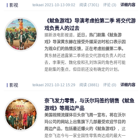
影视
teikaei 2021-10-13 09:02
阅读 (7301)
评论 (3)
详细内容
《鱿鱼游戏》导演考虑拍第二季 将交代游
戏负责人的过去
据新浪电影报道，
近日，热门剧集《鱿鱼游
戏》导演黄东赫在接受外媒采访时松口表示因
为观众们的热情反馈，正在考虑拍摄第二季。
黄东赫还透露第二季将会交代游戏负责人的过
去，李秉宪、魏化俊和孔刘饰演的角色将可能
是剧集的重点，但目前还没有确定的计划。
影视
teikaei 2021-10-12 15:29
阅读 (3881)
评论 (0)
详细内容
奈飞发力零售，与沃尔玛签约销售《鱿鱼
游戏》等周边产品
美国视频流媒体巨头奈飞周一宣布，将在沃尔
玛公司的网站上出售旗下几部最受欢迎节目的
周边产品，包括最近爆火的《鱿鱼游戏》
，这
是奈飞迄今与一家全国性零售商达成的最大一