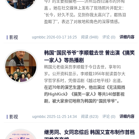
今》的主要拍摄地——济州岛西归浦市的外陶
盖 。她在社交媒体上发布了现场照片并配文：
“长今，好久不见。见到你我太高兴了，都热泪
盈眶了”，表达了对故地和角色的深厚情感。
影视
ugmbbc 2026-03-17 16:25
阅读 (948)
评论 (0)
详细内容
韩国“国民爷爷”李顺载去世 曾出演《搞笑
一家人》等热播剧
韩国元老级演员李顺载于今日去世，享年91
岁。公开资料显示，李顺载1956年就读首尔大
学哲学系时，凭借话剧《越过地平线》出道。
在近70年的演艺生涯中，他出演过《无法阻挡
的HighKick》《搞笑一家人》等共140部影视
剧，被大家亲切地称为韩国的“国民爷爷”。
影视
ugmbbc 2025-11-25 14:34
阅读 (623)
评论 (0)
详细内容
继男同、女同恋综后 韩国又宣布制作首档