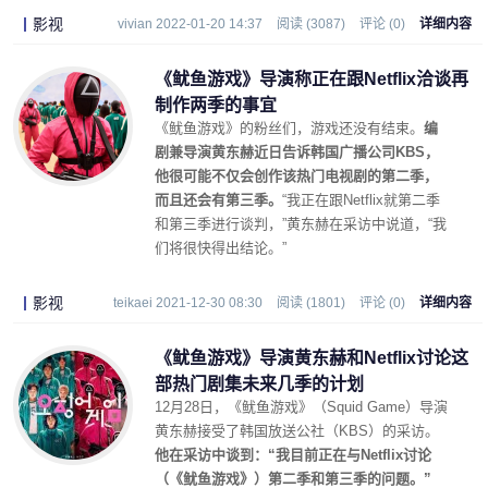
影视
vivian 2022-01-20 14:37
阅读 (3087)
评论 (0)
详细内容
《鱿鱼游戏》导演称正在跟Netflix洽谈再
制作两季的事宜
《鱿鱼游戏》的粉丝们，游戏还没有结束。
编
剧兼导演黄东赫近日告诉韩国广播公司KBS，
他很可能不仅会创作该热门电视剧的第二季，
而且还会有第三季。
“我正在跟Netflix就第二季
和第三季进行谈判，”黄东赫在采访中说道，“我
们将很快得出结论。”
影视
teikaei 2021-12-30 08:30
阅读 (1801)
评论 (0)
详细内容
《鱿鱼游戏》导演黄东赫和Netflix讨论这
部热门剧集未来几季的计划
12月28日，《鱿鱼游戏》（Squid Game）导演
黄东赫接受了韩国放送公社（KBS）的采访。
他在采访中谈到：“我目前正在与Netflix讨论
（《鱿鱼游戏》）第二季和第三季的问题。”