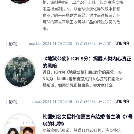
相，该剧共8集，12月24日上线。该剧由演员郑
雨盛担当制片人，以全球沙漠化导致缺水和粮
食不足的未来地球为背景，讲述前往被遗弃在
月球的研究基地回收可疑样品的精锐队员的故
事。
影视
ugmbbc 2021-11-29 21:20
阅读 (2882)
评论 (0)
详细内容
《地狱公使》IGN 9分：揭露人类内心真正
的黑暗
近日，IGN为《地狱公使》给出9分的高分，IG
N认为：Netflix这部凄凉又扣人心弦的韩剧让人
想知道，如果诅咒即将来临，会发生什么。
影视
teikaei 2021-11-25 14:49
阅读 (2623)
评论 (1)
详细内容
韩国知名女星朴信惠宣布结婚 曾主演《7号
房的礼物》
据新浪娱乐报道，韩媒11月23日称，演员朴信