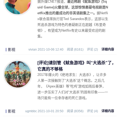
据外媒CNET报道，
最近韩剧《鱿鱼游戏》(Sq
uid Game)火爆全球，这部惊悚悬疑电视剧是N
etflix推出的最成功的非英语剧集之一。
据Netfli
x联合首席执行官Ted Sarandos表示，这部以生
死逃杀游戏为特色的悬疑剧正在超越《布里奇
顿》，有望成为Netflix有史以来最受欢迎的剧
集。
影视
vivian 2021-10-06 12:40
阅读 (6161)
评论 (2)
详细内容
[评论]请别管《鱿鱼游戏》叫“大逃杀”了，
它真的不够格
2017年爆火的《绝地求生：大逃杀》，让许多
人第一次接触到了“大逃杀”这个概念。之后几
年，《Apex英雄》等“吃鸡”游戏如雨后春笋，
进一步压实了人们对“大逃杀”的固有印象——一
场只能有一位幸存者的死亡游戏。
影视
ugmbbc 2021-10-01 20:50
阅读 (8356)
评论 (4)
详细内容