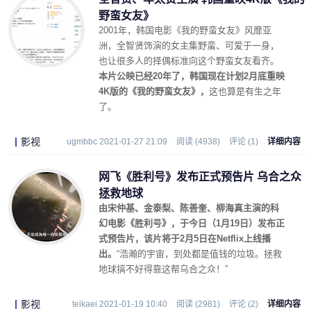
野蛮女友》
2001年，韩国电影《我的野蛮女友》风靡亚
洲，全智贤饰演的女主集野蛮、可爱于一身，
也让很多人的择偶标准向这个野蛮女友看齐。
本片公映已经20年了，韩国现在计划2月底重映
4K版的《我的野蛮女友》，
这也算是有生之年
了。
影视
ugmbbc 2021-01-27 21:09
阅读 (4938)
评论 (1)
详细内容
网飞《胜利号》发布正式预告片 乌合之众
拯救地球
由宋仲基、金泰梨、陈善奎、柳海真主演的科
幻电影《胜利号》，于今日（1月19日）发布正
式预告片，该片将于2月5日在Netflix上线播
出。
“浩瀚的宇宙，到处都是值钱的垃圾。拯救
地球搞不好得靠这帮乌合之众！”
影视
teikaei 2021-01-19 10:40
阅读 (2981)
评论 (2)
详细内容