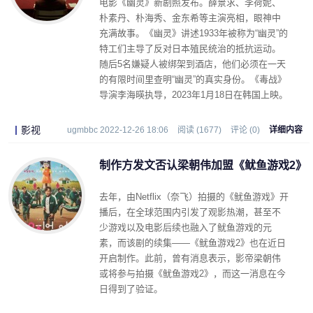
电影《幽灵》新剧照发布。薛景求、李荷妮、
朴素丹、朴海秀、金东希等主演亮相，眼神中
充满故事。《幽灵》讲述1933年被称为“幽灵”的
特工们主导了反对日本殖民统治的抵抗运动。
随后5名嫌疑人被绑架到酒店，他们必须在一天
的有限时间里查明“幽灵”的真实身份。《毒战》
导演李海暎执导，2023年1月18日在韩国上映。
影视
ugmbbc 2022-12-26 18:06
阅读 (1677)
评论 (0)
详细内容
制作方发文否认梁朝伟加盟《鱿鱼游戏2》
去年，由Netflix（奈飞）拍摄的《鱿鱼游戏》开
播后，在全球范围内引发了观影热潮，甚至不
少游戏以及电影后续也融入了鱿鱼游戏的元
素，而该剧的续集——《鱿鱼游戏2》也在近日
开启制作。此前，曾有消息表示，影帝梁朝伟
或将参与拍摄《鱿鱼游戏2》，而这一消息在今
日得到了验证。