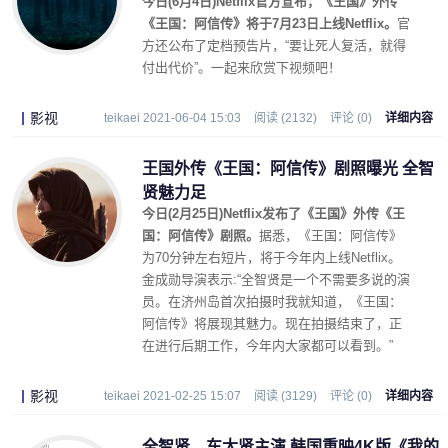
今日(6月4日)Netflix官方宣布，《王国》外传
《王国：阿信传》将于7月23日上线Netflix。
官
方还公布了定档预告片，“要让死人复活，就得
付出代价”。一起来欣赏下视频吧！
影视
teikaei 2021-06-04 15:03
阅读 (2132)
评论 (0)
详细内容
王国外传《王国：阿信传》剧照曝光 全智
贤魅力足
今日(2月25日)Netflix发布了《王国》外传《王
国：阿信传》剧照。
据悉，《王国：阿信传》
为70分钟左右短片，将于今年内上线Netflix。
金成勋导演表示:“全智贤是一个不需要多说的演
员。在济州岛首次拍摄时我就知道，《王国：
阿信传》将展现其魅力。现在拍摄结束了，正
在进行后期工作，今年内大家都可以看到。”
影视
teikaei 2021-02-25 15:07
阅读 (3129)
评论 (0)
详细内容
全智贤、车太贤主演 韩国重映4K版《我的