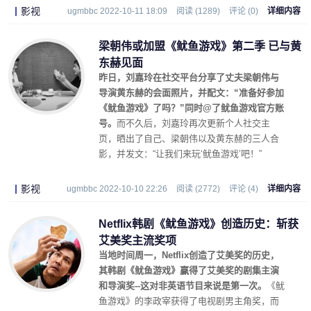
影视
ugmbbc 2022-10-11 18:09
阅读 (1289)
评论 (0)
详细内容
梁朝伟或加盟《鱿鱼游戏》第二季 已与黄
东赫见面
昨日，刘嘉玲在社交平台分享了丈夫梁朝伟与
导演黄东赫的会面照片，并配文：“准备好参加
《鱿鱼游戏》了吗？”同时@了鱿鱼游戏官方账
号。
而不久后，刘嘉玲再次更新个人社交主
页，晒出了自己、梁朝伟以及黄东赫的三人合
影，并发文：“让我们来玩‘鱿鱼游戏’吧！”
影视
ugmbbc 2022-10-10 22:26
阅读 (2772)
评论 (4)
详细内容
Netflix韩剧《鱿鱼游戏》创造历史：斩获
艾美奖主流奖项
当地时间周一，Netflix创造了艾美奖的历史，
其韩剧《鱿鱼游戏》赢得了艾美奖的剧集主演
和导演奖--这对非英语节目来说是第一次。
《鱿
鱼游戏》的李政宰获得了电视剧男主角奖，而