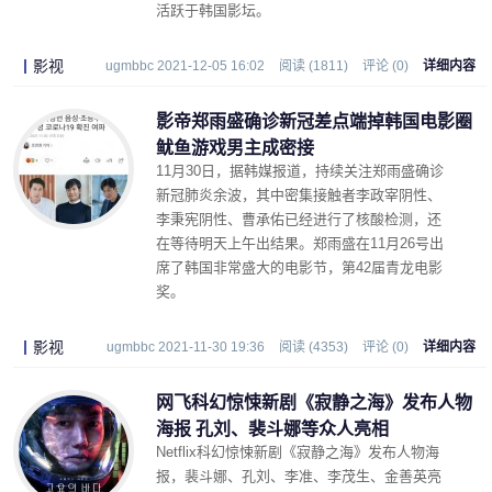
活跃于韩国影坛。
影视
ugmbbc 2021-12-05 16:02
阅读 (1811)
评论 (0)
详细内容
影帝郑雨盛确诊新冠差点端掉韩国电影圈
鱿鱼游戏男主成密接
11月30日，据韩媒报道，持续关注郑雨盛确诊
新冠肺炎余波，其中密集接触者李政宰阴性、
李秉宪阴性、曹承佑已经进行了核酸检测，还
在等待明天上午出结果。郑雨盛在11月26号出
席了韩国非常盛大的电影节，第42届青龙电影
奖。
影视
ugmbbc 2021-11-30 19:36
阅读 (4353)
评论 (0)
详细内容
网飞科幻惊悚新剧《寂静之海》发布人物
海报 孔刘、裴斗娜等众人亮相
Netflix科幻惊悚新剧《寂静之海》发布人物海
报，裴斗娜、孔刘、李准、李茂生、金善英亮