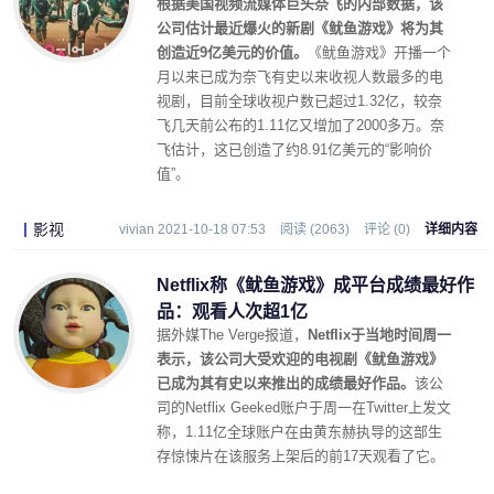
根据美国视频流媒体巨头奈飞的内部数据，该
公司估计最近爆火的新剧《鱿鱼游戏》将为其
创造近9亿美元的价值。
《鱿鱼游戏》开播一个
月以来已成为奈飞有史以来收视人数最多的电
视剧，目前全球收视户数已超过1.32亿，较奈
飞几天前公布的1.11亿又增加了2000多万。奈
飞估计，这已创造了约8.91亿美元的“影响价
值”。
影视
vivian 2021-10-18 07:53
阅读 (2063)
评论 (0)
详细内容
Netflix称《鱿鱼游戏》成平台成绩最好作
品：观看人次超1亿
据外媒The Verge报道，
Netflix于当地时间周一
表示，该公司大受欢迎的电视剧《鱿鱼游戏》
已成为其有史以来推出的成绩最好作品。
该公
司的Netflix Geeked账户于周一在Twitter上发文
称，1.11亿全球账户在由黄东赫执导的这部生
存惊悚片在该服务上架后的前17天观看了它。