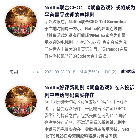
Netflix联合CEO：《鱿鱼游戏》或将成为
平台最受欢迎的电视剧
据外媒报道，
Netflix联合CEO Ted Sarandos
于当地时间周一表示，Netflix的韩国连续剧
《鱿鱼游戏》很有可能成为Netflix迄今为止最
受欢迎的电视剧。
“《鱿鱼游戏》肯定会成为我
们在世界上最大的非英语节目，”Sarandos在周
日在洛杉矶举行的Code大会上说道。
影视
teikaei 2021-09-28 10:18
阅读 (5561)
评论 (2)
详细内容
Netflix好评新韩剧《鱿鱼游戏》卷入投诉
剧中电话号码真实存在
Netflix原创新韩剧《鱿鱼游戏》9月17日上线播
出后，备受观众好评，一度霸占《韩国TOP10
影像》的榜首之位，包括美国在内的14个国家
也占据好评前列，
不过近日卷入新纠纷，剧中
电话号码竟真实存在，导致机主备受骚扰，Netf
lix于9月23日今天回应称将尽力解决问题。