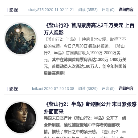
影视
study875 2020-11-02 11:21
阅读 (3553)
评论 (0)
详细内容
《釜山行2》首周票房高达2千万美元 上百
万人观影
《釜山行2：半岛》上映后非常火爆，取得了不
俗的成绩。今日(7月20日)据媒体报道，《釜山
行2：半岛》首周票房收入1900万-2000万美
元。
其中在韩国首周票房高达1300万-1400万美
元，首周动员人次高达180万人，创今年韩国首
周最高票房！
影视
teikaei 2020-07-20 13:38
阅读 (3929)
评论 (5)
详细内容
《釜山行2：半岛》新剧照公开 末日紧张感
扑面而来
韩国末日丧尸片《釜山行2：半岛》公开了一组
全新剧照，通过捕捉废墟中幸存者的面部表
情，描绘了末日之中的紧张感。
《釜山行2：半