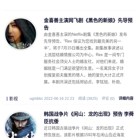
金喜善主演网飞剧《黑色的新娘》先导预
告
由金喜善主演的Netflix剧集《黑色的新娘》发布
先导预告，“Rex 保证为您找到最完美的另一
半”，将于7月15日播出全集。剧集故事讲述以
上流层结婚情报公司为中心，Rex 是一间专门
服务社会顶尖人士的婚友社，对他们来说，婚
姻就是一门满足欲望的生意。一名离异女子计
划报复前夫腹黑的情人，她的复仇大计正式开
展。本剧共演还包括郑幼贞、李铉旭、朴勋、
车智妍等。
影视
ugmbbc 2022-06-16 22:23
阅读 (3825)
评论 (0)
详细内容
韩国战争片《闲山：龙的出现》预告 李舜
臣抗倭
近日韩国古装战争片《闲山：龙的出现》正式
预告放出，该影片根据1592年在闲山岛近海发