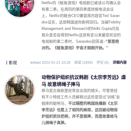
Netflix的《鱿鱼游戏》电视剧已被该公司确认会
有第二季。在周四的第四季度财报电话会议
上，Netflix的联合CEO兼首席内容官Ted Saran
dos证实，这部韩国迷你剧将回归。当被Fidelity
Management and Research的Nidhi Gupta问及
观众是否会得到Netflix这部有史以来最受欢迎的
电视剧的第二季时，Sarandos回答道--
“那是绝
对的。《鱿鱼游戏》宇宙才刚刚开始。”
影视
teikaei 2022-01-21 10:28
阅读 (1859)
评论 (0)
详细内容
动物保护组织抗议韩剧《太宗李芳远》虐
马 故意绑绳子摔马
摔马是古装剧里经常会出现的镜头，尽管曾经
有不少特技工作人员解释过这些是受过“训练”会
假摔的聪明马，
不过隔壁的韩国热播剧《太宗
李芳远》也惹上了相同的麻烦，这回被动物保
护组织抓住把柄，并不是假摔，而是故意给马
儿绑绳子真摔。