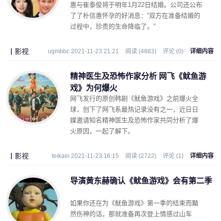
惠与崔泰俊将于明年1月22日结婚。公司还公布
了了朴信惠怀孕的好消息：“双方在准备结婚的
过程中，珍贵的生命降临了。”
影视
ugmbbc 2021-11-23 21:21
阅读 (4883)
评论 (0)
详细内容
精神医生及恐怖作家分析 网飞《鱿鱼游
戏》为何爆火
网飞发行的原创韩剧《鱿鱼游戏》之前爆火全
球，创下了网飞系最热记录没有之一，近日日
媒邀请知名精神医生及恐怖作家共同分析了爆
火原因，一起了解下。
影视
teikaei 2021-11-23 16:15
阅读 (2722)
评论 (1)
详细内容
导演黄东赫确认《鱿鱼游戏》会有第二季
如果你还在为《鱿鱼游戏》第一季的结束而黯
然伤神的话，那就准备再次登上情感过山车