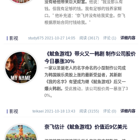
没有给他带来巨大财富。
他说：“我没那么有
钱。但我有足够的钱。我有足够的钱养家糊
口。” 他补充道：“奈飞并没有给我奖金。奈飞
根据原始合同付钱给我。”
影视
study875 2021-10-27 14:05
阅读 (3617)
评论 (1)
详细内容
《鱿鱼游戏》带火又一韩剧 制作公司股价
今日暴涨30%
一家以圣诞老人的名字命名的小型制作公司成
为韩国娱乐类股上涨的最新受益者，其新剧
《我的名字》有望成为继《鱿鱼游戏》后又一
爆火韩剧。
受此推动，该公司股价周一暴涨了3
0%。
影视
teikaei 2021-10-18 13:43
阅读 (3155)
评论 (0)
详细内容
奈飞估计《鱿鱼游戏》价值近9亿美元