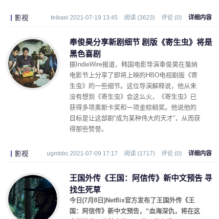
影视
teikaei 2021-07-19 13:45
阅读 (3623)
评论 (0)
详细内容
奉俊昊分享新剧细节 剧版《寄生虫》将是
黑色喜剧
据IndieWire报道，韩国电影导演奉俊昊在戛纳
电影节上分享了即将上映的HBO电视剧版《寄
生虫》的一些细节。这位导演解释说，他从来
没有想到《寄生虫》会这么火，《寄生虫》已
获得多项奥斯卡奖和一项金棕榈奖。他说他的
目标是让这部剧“成为某种伟大的天才”，从而获
得那些赞誉。
影视
ugmbbc 2021-07-09 17:17
阅读 (1717)
评论 (0)
详细内容
王国外传《王国：阿信传》新中文预告 寻
找生死草
今日(7月8日)Netflix官方发布了王国外传《王
国：阿信传》新中文预告，“血海深仇，将在这