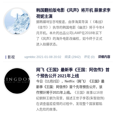
韩国翻拍版电影《风声》将开机 薛景求李
荷妮主演
据韩媒매일경제报道，由李海英导演（《毒战》
《佳节》）执导的韩国电影《幽灵》将于今年4
月开机。本片的出品公司LAMP在2018年买下
了《风声》的海外电影改编权，如今终于正式
进入拍摄状态。
影视
ugmbbc 2021-01-08 20:02
阅读 (2942)
评论 (0)
详细内容
网飞《王国》最新季《王国：阿信传》首
个预告公开 2021年上线
今日（11月2日），Netflix（网飞）《王国》最
新季《王国：阿信传》首个先导预告公开，该
作预计将于2021年上线。
《王国》故事以16世
纪朝鲜王朝为背景，描述王世子李苍(朱智勋饰)
在调查瘟疫疫情的过程中，发现整个国家都陷
入危险的故事。