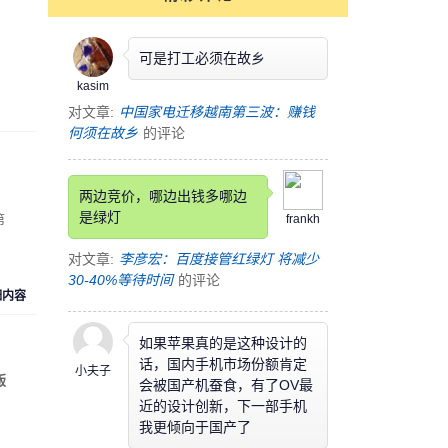
可是打工必须在故乡
kasim
对文章:
中国家电迁移越南第三波：赚钱
何须在故乡
的评论
两边竞价，哪边出钱多哪边
是绿灯
第
frankh
对文章:
李彦宏：百度接管红绿灯 将减少
30-40%等待时间
的评论
细内容
如果苹果真的是这种设计的
话，国内手机市场份额肯定
小夫子
版
会被国产机蚕食，有了OV最
近的设计创新，下一部手机
我更倾向于国产了