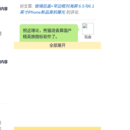
对文章:
玻璃后盖+窄边框刘海屏:6.5与6.1
细内容
英寸iPhone新品真机曝光
的评论
照这理论，熊猫烧香算国产
司
精英换图标软件了。
玩血
全部展开
对文章:
快压发布告用户书 称国产软件生
存实乃不易
的评论
细内容
这锤子也是锤子得狠，改个
铲铲名字
cyk553312
对文章:
罗永浩自曝锤子科技要改名：“锤
子”在四川不太雅观
的评论
[s:哭]看到Annual Income那
项我估计在座各位都活不长
网
魏魏
了。。。。
不