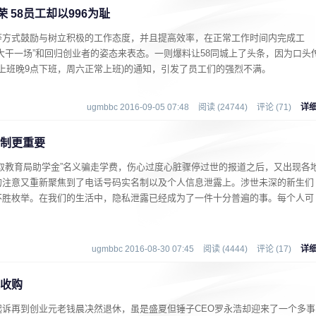
荣 58员工却以996为耻
等方式鼓励与树立积极的工作态度，并且提高效率，在正常工作时间内完成工
大干一场”和回归创业者的姿态来表态。一则爆料让58同城上了头条，因为口头
点上班晚9点下班，周六正常上班)的通知，引发了员工们的强烈不满。
ugmbbc 2016-09-05 07:48
阅读 (24744)
评论 (71)
详
名制更重要
取教育局助学金”名义骗走学费，伤心过度心脏骤停过世的报道之后，又出现各
的注意又重新聚焦到了电话号码实名制以及个人信息泄露上。涉世未深的新生们
不胜枚举。在我们的生活中，隐私泄露已经成为了一件十分普遍的事。每个人可
ugmbbc 2016-08-30 07:45
阅读 (4444)
评论 (17)
详
被收购
诉再到创业元老钱晨决然退休，虽是盛夏但锤子CEO罗永浩却迎来了一个多事