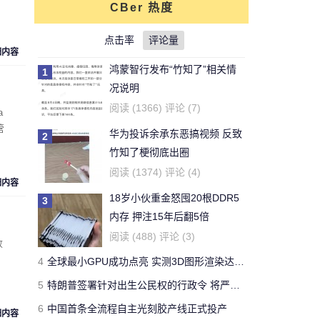
CBer 热度
对文章:
你还能活多久？这个寿命计算器
可以给出答案
点击率
的评论
评论量
细内容
鸿蒙智行发布“竹知了”相关情
1
刚看完王老吉的贴，刚下的
况说明
结论，老鼠实验不适用于
牛天王
阅读 (1366) 评论 (7)
a
人。
管
华为投诉余承东恶搞视频 反致
2
对文章:
吃胖算我输 华人学者今日带来减
竹知了梗彻底出圈
肥新思路
的评论
阅读 (1374) 评论 (4)
细内容
18岁小伙重金怒囤20根DDR5
3
开了一年了，操控很好 -
内存 押注15年后翻5倍
Forza Horizon 3 用户
Yeb123
阅读 (488) 评论 (3)
败
对文章:
全球最快量产SUV兰博基尼Urus
4
全球最小GPU成功点亮 实测3D图形渲染达15帧
正式发布 中国售价313万
的评论
5
特朗普签署针对出生公民权的行政令 将严厉打击“生育旅游”
6
中国首条全流程自主光刻胶产线正式投产
国有国法，咖有咖规
细内容