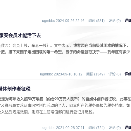
ugmbbc 2024-09-26 22:46
阅读 (581)
评论 (0)
详
大家买会员才能活下去
员救园：会员上线，命悬一线》。文中表示，
博客园在当前极其困难的情况下，
一把，接下来园子走出困境的唯一希望，园子的命运就取决于——到年底有多少
ugmbbc 2023-09-18 10:12
阅读 (1349)
评论 (0)
详
媒体创作者征税
决定对每年收入超50万埃镑（约合20万元人民币）的自媒体创作者征税，此事在
埃及税务局要求从事内容制作活动的个人，向其所在的税务局报告税务档案。如
收入达到规定数额，则须在主管增值部门进行登记并缴税。
ugmbbc 2021-09-28 07:11
阅读 (724)
评论 (0)
详