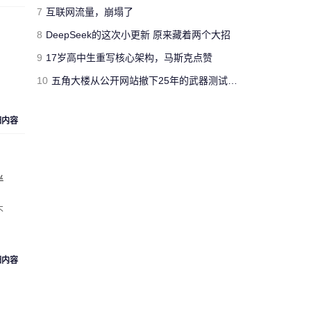
jimmyfluore
7
互联网流量，崩塌了
对文章:
玩家网吧玩《绝地求生：大逃
8
DeepSeek的这次小更新 原来藏着两个大招
杀》开挂被制裁 网管无限重启其电脑
的
评论
9
17岁高中生重写核心架构，马斯克点赞
10
五角大楼从公开网站撤下25年的武器测试报告 担心对手借AI挖掘漏洞
“人工智障”果不其然。[s:黑]
Cloud_Atlas
细内容
对文章:
Siri再闹乌龙：将西语神曲
《Despacito》认作保加利亚国歌
的评论
半
“复兴号”从北京到上海跑一
不
趟，单程1318公里，记录的
匿名人士
数据达300多兆。相比之下，
73万字的《红楼梦》所占数
据空间仅有1.7兆。 亏你想的
细内容
出来 这么比
来自
湖北武汉
的匿名人士对文章:
“复兴号”