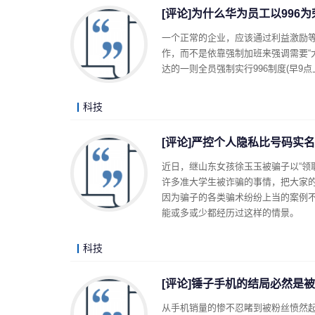
[评论]为什么华为员工以996为
一个正常的企业，应该通过利益激励
作，而不是依靠强制加班来强调需要“
达的一则全员强制实行996制度(早9
科技
[评论]严控个人隐私比号码实
近日，继山东女孩徐玉玉被骗子以“领
许多准大学生被诈骗的事情，把大家
因为骗子的各类骗术纷纷上当的案例
能或多或少都经历过这样的情景。
科技
[评论]锤子手机的结局必然是
从手机销量的惨不忍睹到被粉丝愤然起