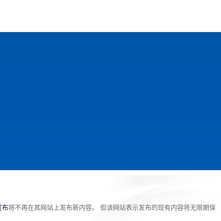
戏
动漫
趣闻
科学
软件
主题
排行
宣布
将不再在其网站上发布新内容。 但该网站表示发布的现有内容将无限期保