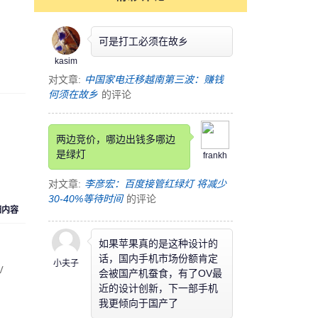
可是打工必须在故乡
kasim
对文章:
中国家电迁移越南第三波：赚钱
何须在故乡
的评论
两边竞价，哪边出钱多哪边
是绿灯
frankh
对文章:
李彦宏：百度接管红绿灯 将减少
30-40%等待时间
的评论
细内容
如果苹果真的是这种设计的
话，国内手机市场份额肯定
小夫子
V
会被国产机蚕食，有了OV最
近的设计创新，下一部手机
我更倾向于国产了