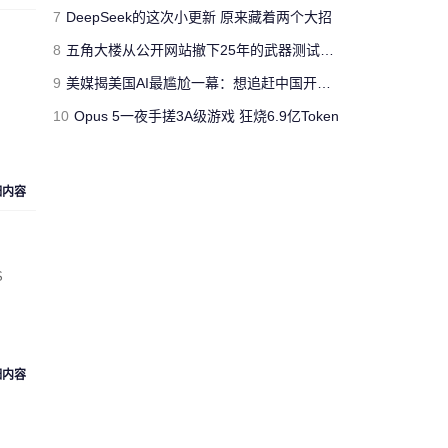
jimmyfluore
7
DeepSeek的这次小更新 原来藏着两个大招
对文章:
玩家网吧玩《绝地求生：大逃
8
五角大楼从公开网站撤下25年的武器测试报告 担心对手借AI挖掘漏洞
杀》开挂被制裁 网管无限重启其电脑
的
。
评论
9
美媒揭美国AI最尴尬一幕：想追赶中国开源模型 却没人愿意投钱
巨
10
Opus 5一夜手搓3A级游戏 狂烧6.9亿Token
“人工智障”果不其然。[s:黑]
Cloud_Atlas
细内容
对文章:
Siri再闹乌龙：将西语神曲
《Despacito》认作保加利亚国歌
的评论
S
“复兴号”从北京到上海跑一
趟，单程1318公里，记录的
匿名人士
数据达300多兆。相比之下，
73万字的《红楼梦》所占数
据空间仅有1.7兆。 亏你想的
细内容
出来 这么比
来自
湖北武汉
的匿名人士对文章:
“复兴号”