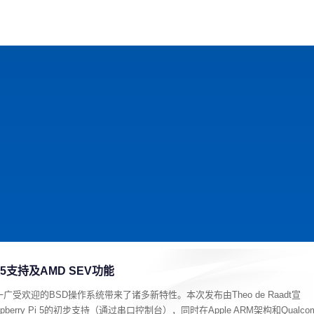
戏
动漫
趣闻
科学
软件
主题
排行
派5支持及AMD SEV功能
这一广受欢迎的BSD操作系统带来了诸多新特性。本次发布由Theo de Raadt宣
rry Pi 5的初步支持（通过串口控制台），同时在Apple ARM架构和Qualco