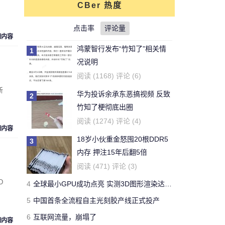
CBer 热度
对文章:
你还能活多久？这个寿命计算器
可以给出答案
点击率
的评论
评论量
细内容
鸿蒙智行发布“竹知了”相关情
1
刚看完王老吉的贴，刚下的
况说明
结论，老鼠实验不适用于
牛天王
阅读 (1168) 评论 (6)
人。
新
华为投诉余承东恶搞视频 反致
2
对文章:
吃胖算我输 华人学者今日带来减
竹知了梗彻底出圈
肥新思路
的评论
阅读 (1274) 评论 (4)
细内容
18岁小伙重金怒囤20根DDR5
3
开了一年了，操控很好 -
内存 押注15年后翻5倍
Forza Horizon 3 用户
Yeb123
阅读 (471) 评论 (3)
对文章:
全球最快量产SUV兰博基尼Urus
D
4
全球最小GPU成功点亮 实测3D图形渲染达15帧
正式发布 中国售价313万
的评论
5
中国首条全流程自主光刻胶产线正式投产
6
互联网流量，崩塌了
国有国法，咖有咖规
细内容