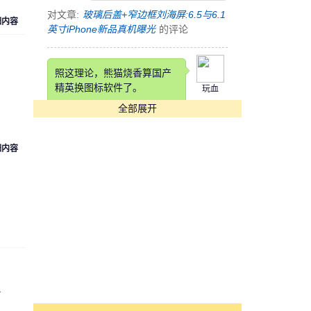
对文章:
玻璃后盖+窄边框刘海屏:6.5与6.1
细内容
英寸iPhone新品真机曝光
的评论
照这理论，熊猫烧香算国产
精英换图标软件了。
玩血
全部展开
对文章:
快压发布告用户书 称国产软件生
存实乃不易
的评论
细内容
这锤子也是锤子得狠，改个
铲铲名字
cyk553312
对文章:
罗永浩自曝锤子科技要改名：“锤
子”在四川不太雅观
的评论
[s:哭]看到Annual Income那
项我估计在座各位都活不长
r
魏魏
了。。。。