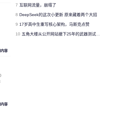
jimmyfluore
7
互联网流量，崩塌了
对文章:
玩家网吧玩《绝地求生：大逃
8
DeepSeek的这次小更新 原来藏着两个大招
杀》开挂被制裁 网管无限重启其电脑
的
评论
9
17岁高中生重写核心架构，马斯克点赞
10
五角大楼从公开网站撤下25年的武器测试报告 担心对手借AI挖掘漏洞
“人工智障”果不其然。[s:黑]
Cloud_Atlas
细内容
对文章:
Siri再闹乌龙：将西语神曲
《Despacito》认作保加利亚国歌
的评论
0
于
“复兴号”从北京到上海跑一
趟，单程1318公里，记录的
匿名人士
数据达300多兆。相比之下，
73万字的《红楼梦》所占数
细内容
据空间仅有1.7兆。 亏你想的
出来 这么比
来自
湖北武汉
的匿名人士对文章:
“复兴号”