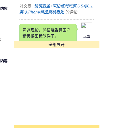
对文章:
玻璃后盖+窄边框刘海屏:6.5与6.1
细内容
英寸iPhone新品真机曝光
的评论
照这理论，熊猫烧香算国产
精英换图标软件了。
玩血
公
全部展开
对文章:
快压发布告用户书 称国产软件生
存实乃不易
的评论
细内容
这锤子也是锤子得狠，改个
铲铲名字
cyk553312
对文章:
罗永浩自曝锤子科技要改名：“锤
子”在四川不太雅观
的评论
[s:哭]看到Annual Income那
项我估计在座各位都活不长
魏魏
了。。。。