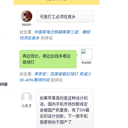
可是打工必须在故乡
kasim
对文章:
中国家电迁移越南第三波：赚钱
何须在故乡
的评论
两边竞价，哪边出钱多哪边
是绿灯
frankh
对文章:
李彦宏：百度接管红绿灯 将减少
30-40%等待时间
的评论
细内容
如果苹果真的是这种设计的
话，国内手机市场份额肯定
小夫子
会被国产机蚕食，有了OV最
近的设计创新，下一部手机
我更倾向于国产了