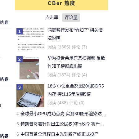
CBer 热度
对文章:
你还能活多久？这个寿命计算器
可以给出答案
点击率
的评论
评论量
细内容
鸿蒙智行发布“竹知了”相关情
1
刚看完王老吉的贴，刚下的
况说明
结论，老鼠实验不适用于
牛天王
阅读 (1366) 评论 (7)
人。
镜
华为投诉余承东恶搞视频 反致
2
对文章:
吃胖算我输 华人学者今日带来减
竹知了梗彻底出圈
肥新思路
的评论
阅读 (1374) 评论 (4)
细内容
18岁小伙重金怒囤20根DDR5
3
开了一年了，操控很好 -
内存 押注15年后翻5倍
Forza Horizon 3 用户
Yeb123
阅读 (488) 评论 (3)
N
对文章:
全球最快量产SUV兰博基尼Urus
4
全球最小GPU成功点亮 实测3D图形渲染达15帧
正式发布 中国售价313万
的评论
5
特朗普签署针对出生公民权的行政令 将严厉打击“生育旅游”
6
中国首条全流程自主光刻胶产线正式投产
国有国法，咖有咖规
细内容