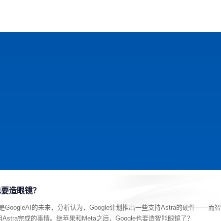
戏
动漫
趣闻
科学
软件
主题
排行
迟早也要造眼镜？
为是GoogleAI的未来，分析认为，Google计划推出一些支持Astra的硬件——而智
Astra完成的事情。继苹果和Meta之后，Google也要造智能眼镜了？