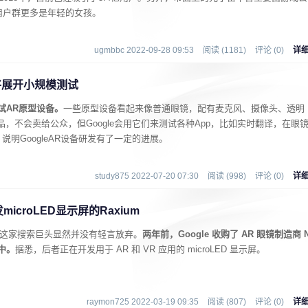
的用户群更多是年轻的女孩。
ugmbbc 2022-09-28 09:53
阅读 (1181)
评论 (0)
详
将展开小规模测试
测试AR原型设备。
一些原型设备看起来像普通眼镜，配有麦克风、摄像头、透明
，不会卖给公众，但Google会用它们来测试各种App，比如实时翻译，在眼
明GoogleAR设备研发有了一定的进展。
study875 2022-07-20 07:30
阅读 (998)
评论 (0)
详
icroLED显示屏的Raxium
成功，但这家搜索巨头显然并没有轻言放弃。
两年前，Google 收购了 AR 眼镜制造商 
囊中。
据悉，后者正在开发用于 AR 和 VR 应用的 microLED 显示屏。
raymon725 2022-03-19 09:35
阅读 (807)
评论 (0)
详