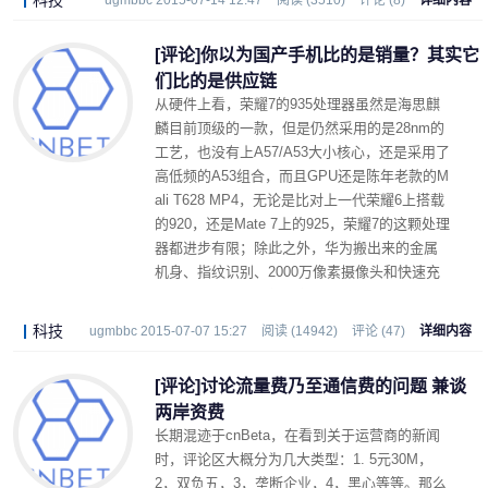
科技
ugmbbc 2015-07-14 12:47
阅读 (3510)
评论 (8)
详细内容
[评论]你以为国产手机比的是销量？其实它
们比的是供应链
从硬件上看，荣耀7的935处理器虽然是海思麒
麟目前顶级的一款，但是仍然采用的是28nm的
工艺，也没有上A57/A53大小核心，还是采用了
高低频的A53组合，而且GPU还是陈年老款的M
ali T628 MP4，无论是比对上一代荣耀6上搭载
的920，还是Mate 7上的925，荣耀7的这颗处理
器都进步有限；除此之外，华为搬出来的金属
机身、指纹识别、2000万像素摄像头和快速充
电等，也当不起创新之名。
科技
ugmbbc 2015-07-07 15:27
阅读 (14942)
评论 (47)
详细内容
[评论]讨论流量费乃至通信费的问题 兼谈
两岸资费
长期混迹于cnBeta，在看到关于运营商的新闻
时，评论区大概分为几大类型：1. 5元30M，
2，双负五，3，垄断企业，4，黑心等等。那么