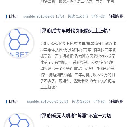
的供应商；摄像头也不是三星造，而是一个叫
欧光菲的厂家。
科技
ugmbbc 2015-09-02 13:34
阅读 (15364)
评论 (62)
详细内容
[评论]后专车时代 如何能走上正轨？
近期，备受民众追捧的“专车”是非缠身：武汉出
租车集体抗议7万多辆“私家专车”;特斯拉专车被
抓罚款一万车辆被扣;香港警方突袭Uber办公室
逮捕了5 名司机。一系列抵制、处罚“专车”的行
动传递出一个不争的事实：专车后时代已经来
临!一觉睡到自然醒，专车司机月收入过万的日
子不多了。现如今，备受争议 的专车该如何走
上正轨呢?
科技
ugmbbc 2015-08-21 06:59
阅读 (2930)
评论 (6)
详细内容
[评论]玩无人机考“驾照”不宜一刀切