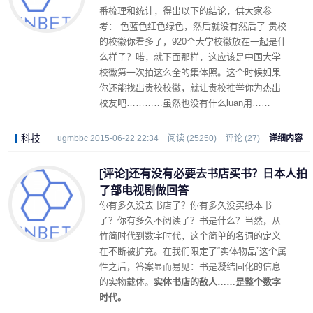
番梳理和统计，得出以下的结论，供大家参
考： 色蓝色红色绿色，然后就没有然后了 贵校
的校徽你看多了，920个大学校徽放在一起是什
么样子？喏，就下面那样，这应该是中国大学
校徽第一次拍这么全的集体照。这个时候如果
你还能找出贵校校徽，就让贵校推举你为杰出
校友吧…………虽然也没有什么luan用……
科技
ugmbbc 2015-06-22 22:34
阅读 (25250)
评论 (27)
详细内容
[评论]还有没有必要去书店买书？日本人拍
了部电视剧做回答
你有多久没去书店了？你有多久没买纸本书
了？你有多久不阅读了？书是什么？当然，从
竹简时代到数字时代，这个简单的名词的定义
在不断被扩充。在我们限定了“实体物品”这个属
性之后，答案显而易见：书是凝结固化的信息
的实物载体。
实体书店的敌人……是整个数字
时代。