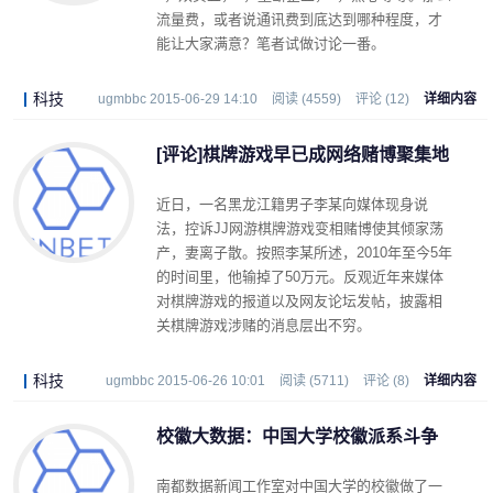
流量费，或者说通讯费到底达到哪种程度，才
能让大家满意？笔者试做讨论一番。
科技
ugmbbc 2015-06-29 14:10
阅读 (4559)
评论 (12)
详细内容
[评论]棋牌游戏早已成网络赌博聚集地
近日，一名黑龙江籍男子李某向媒体现身说
法，控诉JJ网游棋牌游戏变相赌博使其倾家荡
产，妻离子散。按照李某所述，2010年至今5年
的时间里，他输掉了50万元。反观近年来媒体
对棋牌游戏的报道以及网友论坛发帖，披露相
关棋牌游戏涉赌的消息层出不穷。
科技
ugmbbc 2015-06-26 10:01
阅读 (5711)
评论 (8)
详细内容
校徽大数据：中国大学校徽派系斗争
南都数据新闻工作室对中国大学的校徽做了一