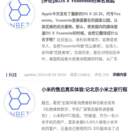
[评论]从OS X Yosemite的译名说起
Apple今天发布了最新的OS X 10.10，代号Yos
emite。Yosemite是美国著名的国家公园，以
其优美的风光著称。那么，将来国内的媒体报
道OS X Yosemite的时候，会把它翻译成什么
名字呢？
在旧金山、洛杉矶等城市，如果是老
华人，会把Yosemite叫做“优山美地”。台湾人，
会叫做“优胜美地”。究其历史，是在18世纪后半
叶，美国和加拿大修美洲铁路的时候，从广东
那边招收了大批劳工，这批劳工有很多人留在
了美国，就成了美国大陆的第一代华人。
科技
ugmbbc 2014-06-03 18:04
阅读 (14801)
评论 (70)
详细内容
小米的售后真实体验:记北京小米之家行程
最近，看到“全国38家消费维权单位联合发布
《杜绝维修欺诈，手机厂家售后服务调查报
告》，小米和HTC垫底。”的报道，作为一名小
米手机的用户，直系亲属6人中5人使用小米手
机的客户，正逢自己使用的2S 32G版本出了点