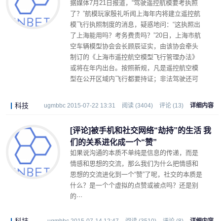
据媒体7月21日报道，“驾驶遥控航模要考执照
了？”航模玩家殷礼听闻上海年内将建立遥控航
模飞行执照制度的消息，疑惑地问：“这执照出
了上海能用吗？考务费贵吗？”20日，上海市航
空车辆模型协会会长顾辰证实，由该协会牵头
制订的《上海市遥控航空模型飞行管理办法》
或将在年内出台。按照新规，凡是遥控航空模
型在公开区域内飞行都要持证；非法驾驶还可
能被处以5~10天的行政拘留。
科技
ugmbbc 2015-07-22 13:31
阅读 (3404)
评论 (13)
详细内容
[评论]被手机和社交网络“劫持”的生活 我
们的关系进化成一个“赞”
如果说沟通的本质不单纯是信息的传递，而是
情感和思想的交流，那么我们为什么把情感和
思想的交流进化到一个“赞”了呢，社交的本质是
什么？是一个个虚拟的点赞或被点吗？还是别
的···