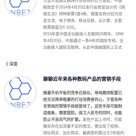
为宣传我国互联网行业取得的巨大成就，中国
邮政定于2014年4月20日发行由贾昆设计的《网
络生活》特种邮票1套4枚，图案名称分别为信
息交流、电子商务、移动互联、云计算，全套
邮票面值为5.10元。
2014年是中国全功能接入互联网20周年。1994
年4月20日，中国通过一条64K的国际专线，全
功能接入国际互联网，从此中国被国际上正式
承认为真正拥有全功能Internet的国家，中国互
联网时代从此开启。
深度
LonelyJames 2014-04-06 16:17
阅读 (12906)
评论 (7)
详细内容
聊聊近年来各种数码产品的营销手段
随着手机平板的竞争白热化，单纯靠拼配置已
经无法简单粗暴的打动消费者的心，于是各种
非常规的营销手段就登场了。这些手段可能制
造假象，需要提防。保卫人民币的同时，也能
防止不良风气的扩散。
某些产品上市时，可能
确实存在出货量不足的情况，便出现了抢购、
排队购买、加价购买，最典型的莫过于2年前的