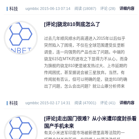
科技
ugmbbc 2015-06-13 07:14
阅读 (18087)
评论 (28)
详细内容
[评论]骁龙810到底怎么了
过去几年顺风顺水的高通进入2015年以后似乎
突然陷入了困境，不仅在全球范围遭受反垄断
调查，连一向强势的产品也出了问题。中端的
骁龙615在MTK的进攻之下显得力不从心，而身
为旗舰的骁龙810更是被发热过大、上市延期的
传闻困扰，甚至据说会被三星放弃。当然，有
传闻就有否认，但可以明确的是，骁龙810的确
出了问题，怎么会出问题？就让山寨分析师来
山寨分析一下。
科技
ugmbbc 2015-02-17 14:31
阅读 (47001)
评论 (41)
详细内容
[评论]走出国门很难？从小米遭印度封杀看
国产手机未来
有关小米进军印度市场被新德里高等法院的一