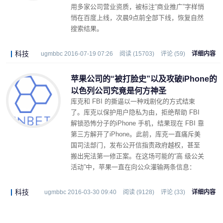
用多家公司营业资质，被标注“商业推广”字样悄
悄在百度上线，次晨9点前全部下线，恢复自然
搜索结果。
科技
ugmbbc 2016-07-19 07:26
阅读 (15703)
评论 (59)
详细内容
苹果公司的“被打脸史”以及攻破iPhone的
以色列公司究竟是何方神圣
库克和 FBI 的撕逼以一种戏剧化的方式结束
了。库克以保护用户隐私为由，拒绝帮助 FBI
解锁恐怖分子的iPhone 手机，结果现在 FBI 靠
第三方解开了iPhone。此前，库克一直痛斥美
国司法部门，发布公开信指责政府越权，甚至
搬出宪法第一修正案。在这场可能的“高 级公关
活动”中，苹果一直在向公众灌输两条信息：
科技
ugmbbc 2016-03-30 09:40
阅读 (9128)
评论 (33)
详细内容