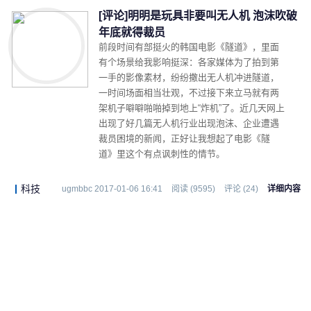
[评论]明明是玩具非要叫无人机 泡沫吹破
年底就得裁员
前段时间有部挺火的韩国电影《隧道》，里面
有个场景给我影响挺深：各家媒体为了拍到第
一手的影像素材，纷纷撒出无人机冲进隧道，
一时间场面相当壮观，不过接下来立马就有两
架机子噼噼啪啪掉到地上“炸机”了。近几天网上
出现了好几篇无人机行业出现泡沫、企业遭遇
裁员困境的新闻，正好让我想起了电影《隧
道》里这个有点讽刺性的情节。
科技
ugmbbc 2017-01-06 16:41
阅读 (9595)
评论 (24)
详细内容