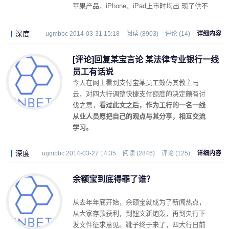
苹果产品，iPhone、iPad上市时均出 现了供不
应求的情况，有的媒体指责苹果搞饥饿营销，
苹果似乎也没有反驳过，而是默默扩大的产品
深度
ugmbbc 2014-03-31 15:18
阅读 (8903)
评论 (14)
详细内容
供应量，这两年下来，新品上市，已经看不到
抢购现象，于是又 有人认为这是苹果衰落了。
[评论]回复某宝言论 某法律专业银行一线
不管是否苹果有意无意，抢购这种现象有助于
员工有话说
提升产品形象。这被一些厂家看在眼里，记在
今天在网上看到支付宝某员工效仿其教主马
心中。
云，对四大行调整快捷支付额度的决定颇有讨
伐之意，
看过此文之后，作为工行的一名一线
从业人员愿把自己的观点与其分享，相互交流
学习。
深度
ugmbbc 2014-03-27 14:35
阅读 (2846)
评论 (125)
详细内容
余额宝到底得罪了谁？
从去年年底开始，余额宝就成为了新闻热点，
从大家存款获利，到钮文新炮轰，再到央行下
发文件征求意见。靴子终于来了，四大行日前