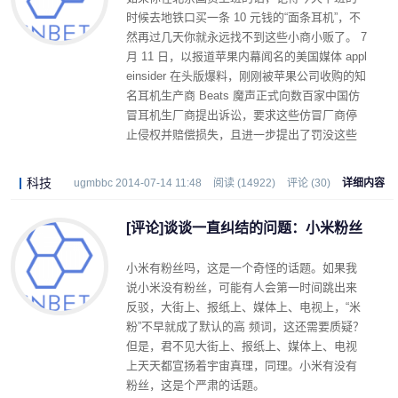
时候去地铁口买一条 10 元钱的“面条耳机”，不
然再过几天你就永远找不到这些小商小贩了。 7
月 11 日，以报道苹果内幕闻名的美国媒体 appl
einsider 在头版爆料，刚刚被苹果公司收购的知
名耳机生产商 Beats 魔声正式向数百家中国仿
冒耳机生厂商提出诉讼，要求这些仿冒厂商停
止侵权并赔偿损失，且进一步提出了罚没这些
假冒厂商域名网站的要求。
科技
ugmbbc 2014-07-14 11:48
阅读 (14922)
评论 (30)
详细内容
[评论]谈谈一直纠结的问题：小米粉丝
小米有粉丝吗，这是一个奇怪的话题。如果我
说小米没有粉丝，可能有人会第一时间跳出来
反驳，大街上、报纸上、媒体上、电视上，“米
粉”不早就成了默认的高 频词，这还需要质疑？
但是，君不见大街上、报纸上、媒体上、电视
上天天都宣扬着宇宙真理，同理。小米有没有
粉丝，这是个严肃的话题。