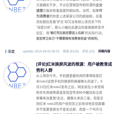
方面确实不多，不过在营销宣传和所谓的
企业
道德
方面却有着高度的相似性。当然，如果
作
为消费者
的你是上述某家公司的超级粉，在看
完标题后急着“护主”却又没有耐心读完余下的
“深度分析”，那么小编在此建议你直接跳转至评
论区，用“
”的实际行动，
被打完左脸还要送上右脸
。
坚定捍卫自己“不需要拥有消费者权益”的权利
深度
ugmbbc 2015-09-05 06:53
阅读 (8126)
评论 (23)
详细内容
[评论]红米换屏风波的根源：用户被教育成
势利人群
从上周到今天，手机圈里最热闹的事情就是红
米note2这款手机的换屏和换摄像头风波了。8
月13日红米note2发布之后，网友就在小米官网
和京东商城等渠道发现宣传资料中醒目标注其
屏幕来自夏普/友达，摄像头来自三星。但是买
到红米 note2的用户收到货之后惊讶地发现屏幕
并不是夏普屏也不是友达屏，而是一个叫天马