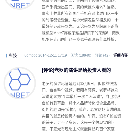
纸禁令封杀的新闻，在网络上炒得沸沸扬扬。
国产手机走出国门，真的就这么难么？当然，
事实上并非所有的国产手机在跨出过门这一步
的时候都会受挫，与小米情况截然相反的一个
最好例证就是华为。无论是华为品牌旗下的旗
舰机型Mate7亦或荣耀品牌旗下的荣耀6，两款
机型在走出国门这一步似乎都没有什么挫折，
甚至全球各地都是一片热销景象。
科技
ugmbbc 2014-12-11 17:19
阅读 (18940)
评论 (42)
详细内容
[评论]老罗的演讲是给投资人看的
老罗的演讲尽管延迟到12月6日，但依然很热
门，看完整个视频，我颇有感慨，老罗将这次
演讲定义为“今年最后一次个人演讲”，自己将从
台前转到幕后，将个人品牌转化成企业品牌，
对外的腔调是“妥协”，或许，老罗这场演讲的真
实目的就是给投资人看的。毕竟，没有C轮融资
的锤子，走不了多远，这是一个很现实的问
题，不是光有理想主义就能撑起几百个家庭