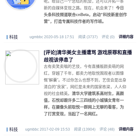
呢。给自己一个总结的机会，还可以开拓一条
新的自媒体变现之路。现在，机会来了！
今日
头条科技频道联合cnBeta，启动“科技新星创作
营”，打造专属科技作者的写作班。
科技
ugmbbc 2020-05-18 17:51
阅读 (3737)
评论 (0)
详细内容
[评论]清华美女主播遭骂 游戏原罪和直播
歧视该停息了
古有卖笑卖唱的艺伎，今有直播贩颜卖萌的网
红，穿越了千年，都卖力地取悦围观者以图慷
慨“解囊”。不过你怎么也想不到，艺伎会是出身
清白的“良家”，网红是未来的国家栋梁，人人仰
视的社会精英。
清华大学建筑系高材生，高颜
值，石悦却跟许多二三四线的小城镇女青年一
样，在摄像头前取悦一群网上无聊的看客，为
了打赏变现，当起了一名网红。
科技
ugmbbc 2017-02-09 15:53
阅读 (13904)
评论 (48)
详细内容