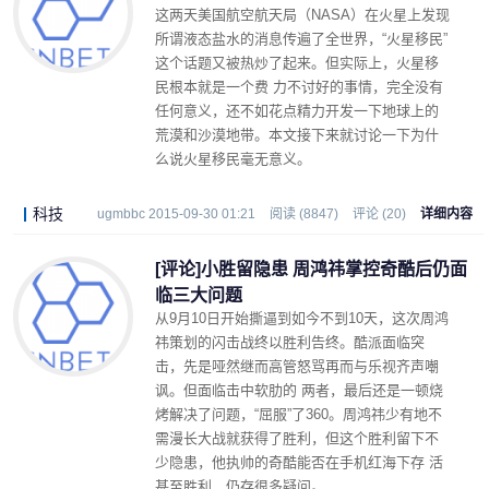
这两天美国航空航天局（NASA）在火星上发现
所谓液态盐水的消息传遍了全世界，“火星移民”
这个话题又被热炒了起来。但实际上，火星移
民根本就是一个费 力不讨好的事情，完全没有
任何意义，还不如花点精力开发一下地球上的
荒漠和沙漠地带。本文接下来就讨论一下为什
么说火星移民毫无意义。
科技
ugmbbc 2015-09-30 01:21
阅读 (8847)
评论 (20)
详细内容
[评论]小胜留隐患 周鸿祎掌控奇酷后仍面
临三大问题
从9月10日开始撕逼到如今不到10天，这次周鸿
祎策划的闪击战终以胜利告终。酷派面临突
击，先是哑然继而高管怒骂再而与乐视齐声嘲
讽。但面临击中软肋的 两者，最后还是一顿烧
烤解决了问题，“屈服”了360。周鸿祎少有地不
需漫长大战就获得了胜利，但这个胜利留下不
少隐患，他执帅的奇酷能否在手机红海下存 活
甚至胜利，仍存很多疑问。