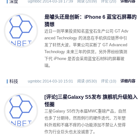
深度
ugmbbc 2014-03-18 17:39
阅读 (2039)
评论 (20)
详细内容
是噱头还是创新：iPhone 6 蓝宝石屏幕的
猜想
近日一则苹果投资知名蓝宝石生产公司 GT Adv
anced Technology 的消息在手机供应链界中引
发了轩然大波，苹果公司买断了 GT Advanced
Technology 未来三年的供货，另外界纷纷猜测
下代 iPhone 是否会采用蓝宝石材料的屏幕玻
璃。
科技
ugmbbc 2014-03-10 15:01
阅读 (8530)
评论 (10)
详细内容
[评论]三星Galaxy S5发布 旗舰机升级陷入
怪圈
三星Galaxy S5作为本届MWC重磅产品，自然
也多了分期待，然而例行的硬件迭代、万年塑
料外观和不痛不痒的小功能添加不禁让人觉得
作为行业巨头也太没诚意了。