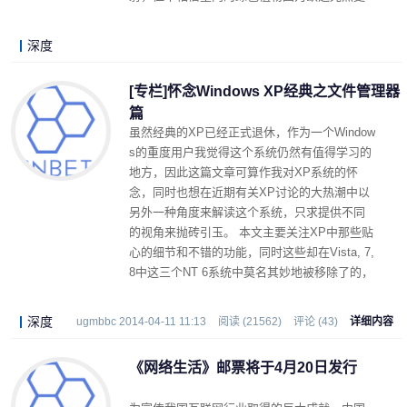
喜欢跟人类抢氧气，然后吐出二氧化碳。
深度
raymon725 2014-04-30 15:23
阅读 (20369)
评论 (82)
详细内容
[专栏]怀念Windows XP经典之文件管理器
篇
虽然经典的XP已经正式退休，作为一个Window
s的重度用户我觉得这个系统仍然有值得学习的
地方，因此这篇文章可算作我对XP系统的怀
念，同时也想在近期有关XP讨论的大热潮中以
另外一种角度来解读这个系统，只求提供不同
的视角来抛砖引玉。 本文主要关注XP中那些贴
心的细节和不错的功能，同时这些却在Vista, 7,
8中这三个NT 6系统中莫名其妙地被移除了的，
因此我主要通过这种细节上的比较来展示XP中
的那些经典之处。
深度
ugmbbc 2014-04-11 11:13
阅读 (21562)
评论 (43)
详细内容
《网络生活》邮票将于4月20日发行