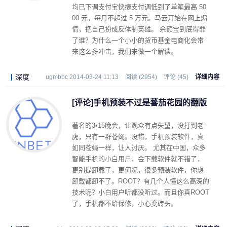
均已下调支付宝快捷支付调低到了单笔最高 50
00 元，每月不超过 5 万元。马云开始在网上煽
情，把自己扮成反体制英雄。 余额宝到底得罪
了谁？为什么一个小小的货币基金电商化会带
来这么多冲击，我们来做一个解读。
深度
ugmbbc 2014-03-24 11:13
阅读 (2954)
评论 (45)
详细内容
[评论]手机预装不过是蕃茄花园的翻版
著名的3•15晚会，让观众有点失望，没打到老
虎，只有一群苍蝇。没错，手机预装软件，真
如同苍蝇一样，让人讨厌。 尤其在中国，众多
智能手机的小白用户，会下载软件就不错了，
更别提卸载了，更何况，很多预装软件，你想
卸载都卸不了。ROOT？有几个人懂这么高深的
技术呢？小白用户听都没听过。而且你真ROOT
了，手机都不给保修，小心变砖头。