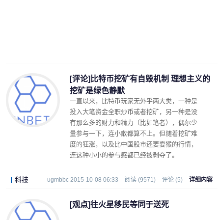
[评论]比特币挖矿有自毁机制 理想主义的
挖矿是绿色静默
一直以来，比特币玩家无外乎两大类，一种是
投入大笔资金全职炒币或者挖矿，另一种是没
有那么多的财力和精力（比如笔者），偶尔少
量参与一下，连小散都算不上。但随着挖矿难
度的狂涨，以及比中国股市还要耍猴的行情，
连这种小小的参与感都已经被剥夺了。
科技
ugmbbc 2015-10-08 06:33
阅读 (9571)
评论 (5)
详细内容
[观点]往火星移民等同于送死