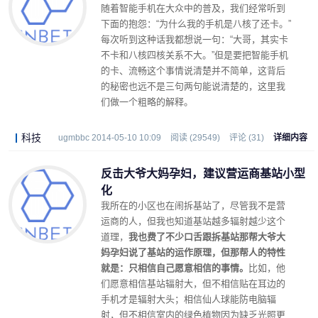
随着智能手机在大众中的普及，我们经常听到
下面的抱怨：“为什么我的手机是八核了还卡。”
每次听到这种话我都想说一句：“大哥，其实卡
不卡和八核四核关系不大。”但是要把智能手机
的卡、流畅这个事情说清楚并不简单，这背后
的秘密也远不是三句两句能说清楚的，这里我
们做一个粗略的解释。
科技
ugmbbc 2014-05-10 10:09
阅读 (29549)
评论 (31)
详细内容
反击大爷大妈孕妇，建议营运商基站小型
化
我所在的小区也在闹拆基站了，尽管我不是营
运商的人，但我也知道基站越多辐射越少这个
道理，
我也费了不少口舌跟拆基站那帮大爷大
妈孕妇说了基站的运作原理，但那帮人的特性
就是：只相信自己愿意相信的事情。
比如，他
们愿意相信基站辐射大，但不相信贴在耳边的
手机才是辐射大头；相信仙人球能防电脑辐
射，但不相信室内的绿色植物因为缺乏光照更