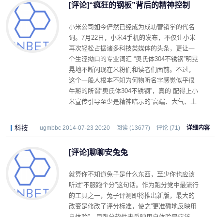
[评论]“疯狂的钢板”背后的精神控制
小米公司如今俨然已经成为成功营销学的代名
词。7月22日，小米4手机的发布，不仅让小米
再次轻松占据诸多科技类媒体的头条，更让一
个生涩拗口的专业词汇 “奥氏体304不锈钢”明晃
晃地不断闪现在米粉们和读者们面前。不过，
这个一般人根本不知为何物听名字感觉似乎很
牛掰的所谓“奥氏体304不锈钢”，真的 配得上小
米宣传引导至少是精神暗示的“高端、大气、上
档次”吗？
科技
ugmbbc 2014-07-23 20:20
阅读 (13677)
评论 (71)
详细内容
[评论]聊聊安兔兔
就算你不知道兔子是什么东西，至少你也应该
听过“不服跑个分”这句话。作为跑分党中最流行
的工具之一，兔子评测即将推出新版，最大的
改变是修改了评分标准，使之“更准确地反映用
户体验”。用跑分软件来反映用户体验是应该