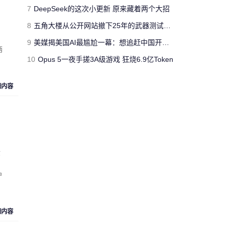
jimmyfluore
7
DeepSeek的这次小更新 原来藏着两个大招
对文章:
玩家网吧玩《绝地求生：大逃
8
五角大楼从公开网站撤下25年的武器测试报告 担心对手借AI挖掘漏洞
杀》开挂被制裁 网管无限重启其电脑
的
评论
9
美媒揭美国AI最尴尬一幕：想追赶中国开源模型 却没人愿意投钱
两
10
Opus 5一夜手搓3A级游戏 狂烧6.9亿Token
“人工智障”果不其然。[s:黑]
Cloud_Atlas
细内容
对文章:
Siri再闹乌龙：将西语神曲
《Despacito》认作保加利亚国歌
的评论
“复兴号”从北京到上海跑一
企
趟，单程1318公里，记录的
匿名人士
数据达300多兆。相比之下，
中
73万字的《红楼梦》所占数
据空间仅有1.7兆。 亏你想的
出来 这么比
细内容
来自
湖北武汉
的匿名人士对文章:
“复兴号”