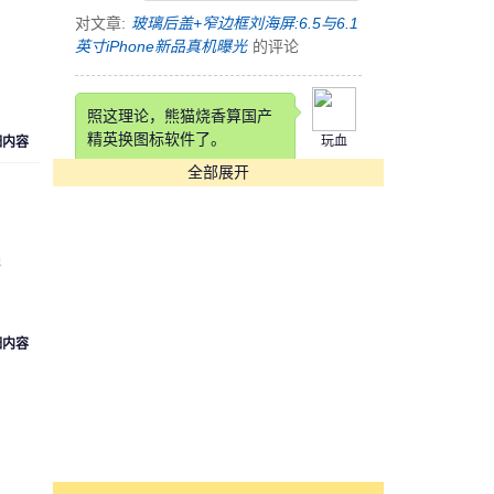
对文章:
玻璃后盖+窄边框刘海屏:6.5与6.1
英寸iPhone新品真机曝光
的评论
照这理论，熊猫烧香算国产
精英换图标软件了。
玩血
细内容
全部展开
对文章:
快压发布告用户书 称国产软件生
存实乃不易
的评论
线
这锤子也是锤子得狠，改个
铲铲名字
cyk553312
细内容
对文章:
罗永浩自曝锤子科技要改名：“锤
子”在四川不太雅观
的评论
[s:哭]看到Annual Income那
项我估计在座各位都活不长
魏魏
了。。。。