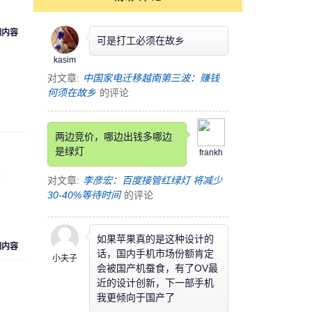
细内容
可是打工必须在故乡
kasim
对文章:
中国家电迁移越南第三波：赚钱
何须在故乡
的评论
两边竞价，哪边出钱多哪边
是绿灯
frankh
的
对文章:
李彦宏：百度接管红绿灯 将减少
30-40%等待时间
的评论
如果苹果真的是这种设计的
细内容
话，国内手机市场份额肯定
小夫子
会被国产机蚕食，有了OV最
近的设计创新，下一部手机
我更倾向于国产了