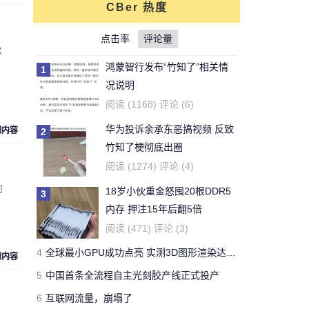
CBer 热度
对文章:
你还能活多久？这个寿命计算器
可以给出答案
点击率
的评论
评论量
业
性
鸿蒙智行发布“竹知了”相关情
1
刚看完王老吉的贴，刚下的
况说明
结论，老鼠实验不适用于
牛天王
阅读 (1168) 评论 (6)
人。
华为投诉余承东恶搞视频 反致
细内容
2
对文章:
吃胖算我输 华人学者今日带来减
竹知了梗彻底出圈
肥新思路
的评论
阅读 (1274) 评论 (4)
司
18岁小伙重金怒囤20根DDR5
3
开了一年了，操控很好 -
内存 押注15年后翻5倍
Forza Horizon 3 用户
Yeb123
阅读 (471) 评论 (3)
对文章:
全球最快量产SUV兰博基尼Urus
4
全球最小GPU成功点亮 实测3D图形渲染达15帧
正式发布 中国售价313万
的评论
细内容
5
中国首条全流程自主光刻胶产线正式投产
6
互联网流量，崩塌了
国有国法，咖有咖规