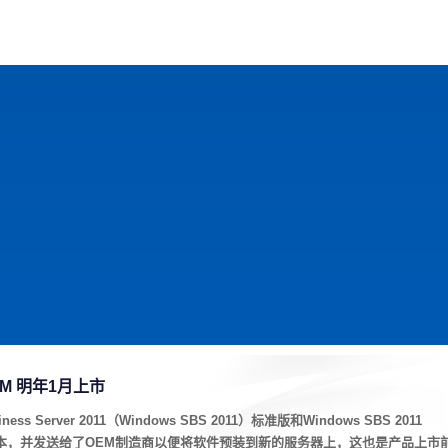
戏
动漫
趣闻
科学
软件
主题
排行
RTM 明年1月上市
ess Server 2011（Windows SBS 2011）标准版和Windows SBS 2011
RTM版本，并发送给了OEM制造商以便将软件预装到新的服务器上，这也是产品上市