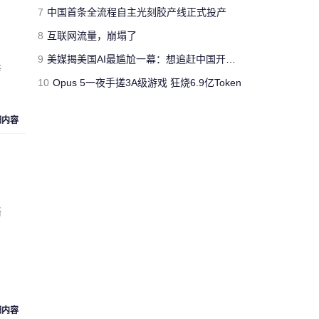
jimmyfluore
7
中国首条全流程自主光刻胶产线正式投产
对文章:
玩家网吧玩《绝地求生：大逃
8
互联网流量，崩塌了
杀》开挂被制裁 网管无限重启其电脑
的
评论
9
美媒揭美国AI最尴尬一幕：想追赶中国开源模型 却没人愿意投钱
等
10
Opus 5一夜手搓3A级游戏 狂烧6.9亿Token
“人工智障”果不其然。[s:黑]
Cloud_Atlas
细内容
对文章:
Siri再闹乌龙：将西语神曲
《Despacito》认作保加利亚国歌
的评论
“复兴号”从北京到上海跑一
晰
趟，单程1318公里，记录的
匿名人士
数据达300多兆。相比之下，
73万字的《红楼梦》所占数
据空间仅有1.7兆。 亏你想的
出来 这么比
来自
湖北武汉
的匿名人士对文章:
“复兴号”
细内容