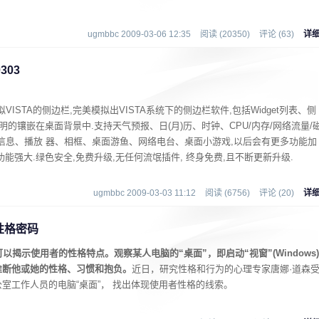
ugmbbc 2009-03-06 12:35
阅读 (20350)
评论 (63)
详
303
拟VISTA的侧边栏,完美模拟出VISTA系统下的侧边栏软件,包括Widget列表、侧
明的镶嵌在桌面背景中.支持天气预报、日(月)历、时钟、CPU/内存/网络流量/
票信息、播放 器、相框、桌面游鱼、网络电台、桌面小游戏,以后会有更多功能加
功能强大.绿色安全,免费升级,无任何流氓插件, 终身免费,且不断更新升级.
ugmbbc 2009-03-03 11:12
阅读 (6756)
评论 (20)
详
性格密码
以揭示使用者的性格特点。观察某人电脑的“桌面”，即启动“视窗”(Windows)
推断他或她的性格、习惯和抱负。
近日，研究性格和行为的心理专家唐娜·道森
室工作人员的电脑“桌面”， 找出体现使用者性格的线索。