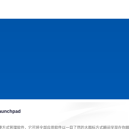
戏
动漫
趣闻
科学
软件
主题
排行
nchpad
捷方式管理软件，它可将全部应用软件以一目了然的大图标方式瞬间呈现在你