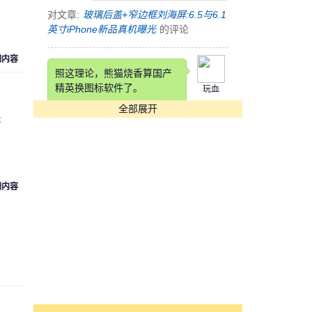
对文章:
玻璃后盖+窄边框刘海屏:6.5与6.1
英寸iPhone新品真机曝光
的评论
细内容
照这理论，熊猫烧香算国产
精英换图标软件了。
玩血
全部展开
对文章:
快压发布告用户书 称国产软件生
是
存实乃不易
的评论
这锤子也是锤子得狠，改个
细内容
铲铲名字
cyk553312
对文章:
罗永浩自曝锤子科技要改名：“锤
子”在四川不太雅观
的评论
[s:哭]看到Annual Income那
项我估计在座各位都活不长
魏魏
了。。。。