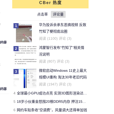
CBer 热度
对文章:
你还能活多久？这个寿命计算器
持
可以给出答案
点击率
的评论
评论量
功
华为投诉余承东恶搞视频 反致
1
刚看完王老吉的贴，刚下的
竹知了梗彻底出圈
结论，老鼠实验不适用于
牛天王
阅读 (1100) 评论 (3)
人。
细内容
鸿蒙智行发布“竹知了”相关情
2
对文章:
吃胖算我输 华人学者今日带来减
况说明
肥新思路
的评论
阅读 (807) 评论 (3)
是
微软启动Windows 11史上最大
3
开了一年了，操控很好 -
规模UI重构 淘汰30年老旧代码
Forza Horizon 3 用户
Yeb123
全线拥抱原生WinUI3
阅读 (1947) 评论 (3)
对文章:
全球最快量产SUV兰博基尼Urus
细内容
4
全球最小GPU成功点亮 实测3D图形渲染达15帧
正式发布 中国售价313万
的评论
5
18岁小伙重金怒囤20根DDR5内存 押注15年后翻5倍
6
网约车贴条收“空调费”，风量调大还得单加钱
国有国法，咖有咖规