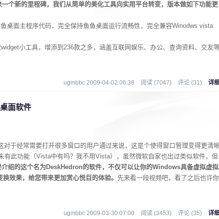
6年来一个新的里程碑，我们从简单的美化工具向实用平台转变，版本做如下功能更
桌面主程序代码，完全保持鱼鱼桌面运行流畅性，完全兼容Winodws vista
款widget小工具，增添到236款之多，涵盖互联网娱乐、办公、查询资料、交友
ugmbbc 2009-04-02 06:38
阅读 (7047)
评论 (31)
详
虚拟桌面软件
置，这对于经常需要打开很多窗口的用户通过来说，这是个使得窗口管理变得更清
未有此功能（Vista中有吗？我不用Vista），虽然微软自家也出过类似软件，但
介绍的这个名为DeskHedron的软件，不仅可以让你的Windows具备虚拟虚拟
变换效果，给您带来更加赏心悦目的体验。
先来看一段视频吧，看了之后也许你
ugmbbc 2009-03-30 07:00
阅读 (3453)
评论 (35)
详