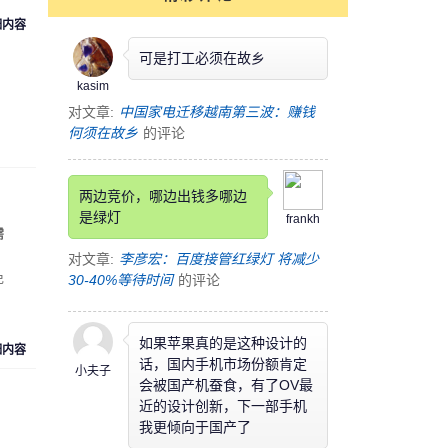
细内容
可是打工必须在故乡
kasim
对文章:
中国家电迁移越南第三波：赚钱
何须在故乡
的评论
两边竞价，哪边出钱多哪边
是绿灯
frankh
需
对文章:
李彦宏：百度接管红绿灯 将减少
免
30-40%等待时间
的评论
如果苹果真的是这种设计的
细内容
话，国内手机市场份额肯定
小夫子
会被国产机蚕食，有了OV最
近的设计创新，下一部手机
我更倾向于国产了