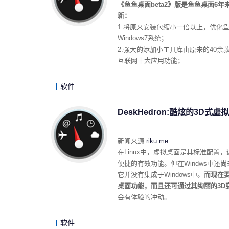
《鱼鱼桌面beta2》版是鱼鱼桌面
新：
1.将原来安装包缩小一倍以上，优化鱼鱼
Windows7系统；
2.强大的添加小工具库由原来的40余
互联网十大应用功能；
软件
DeskHedron:酷炫的3D式
新闻来源:
riku.me
在Linux中，虚拟桌面是其标准配
便捷的有效功能。但在Windws中还尚
它并没有集成于Windows中。
而现在要
桌面功能，而且还可通过其绚丽的3D
会有体验的冲动。
软件